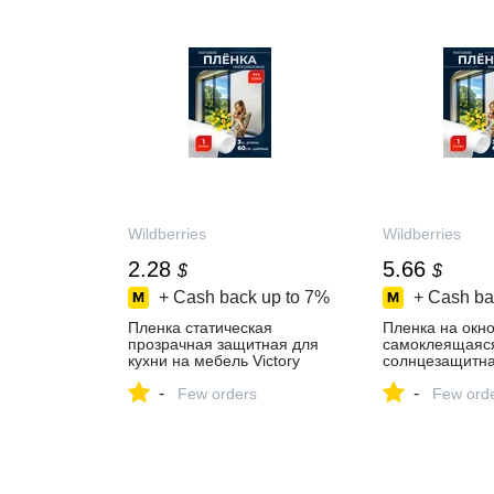
Wildberries
Wildberries
2.28
5.66
$
$
+ Cash back up to
7%
+ Cash ba
Пленка статическая
Пленка на окн
прозрачная защитная для
самоклеящаяс
кухни на мебель Victory
солнцезащитная
workshop 574323222 купить
workshop 1068
-
-
за 186 ₽ в
Few orders
купить за 443 ₽
Few ord
интернет‑магазине
интернет‑мага
Wildberries
Wildberries