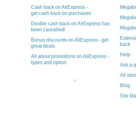
Cash back on AliExpress -
Megabo
get cash back on purchases
Megabo
Double cash back on AliExpress has
Megabo
been cancelled!
Extensi
Bonus discounts on AliExpress - get
back
great deals
Help
All about promotions on AliExpress -
types and option
Ask a q
What is cash back when making
All stor
purchases on AliExpress - short and
sweet
Blog
The best place to download cash
Site M
back for AliExpress and how to
install it
What is the AliExpress cash back
plugin and what are its advantages
Cash back from the AliExpress