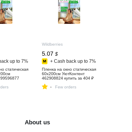
Wildberries
5.07
$
back up to
7%
+ Cash back up to
7%
но статическая
Пленка на окно статическая
200см
60х200см УютКонтент
499596877
462908824 купить за 404 ₽
 ₽ в
в интернет‑магазине
-
газине
ders
Wildberries
Few orders
About us