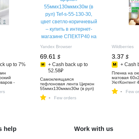
Yandex Browser
Wildberries
69.61
3.37
$
$
ck up to
7%
+ Cash back up to
+ Cash 
52.58₽
зин
Пленка на ок
ирокий
матовая 60х
Самоклеящаяся
варов -
УютКонтент 
тефлоновая лента Циркон
день!
купить за 270
55ммх130мкмх30м (в рул)
-
ers
интернет‑ма
Few or
Tef-s-55-130-30, цвет
Wildberries
-
светло-коричневый – купить
Few orders
в интернет-магазине
СПЕКТР40 на Яндекс
Маркете, 5851599602
s help
Work with us