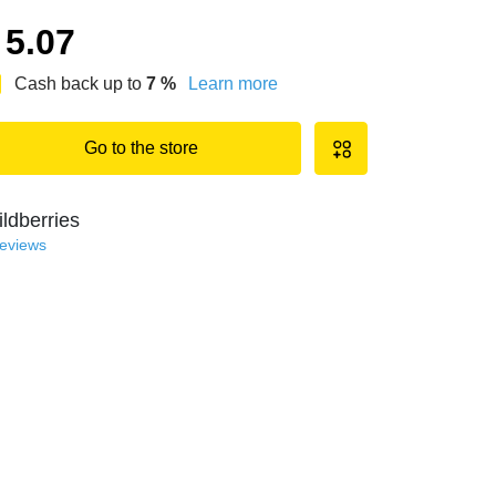
5.07
Cash back up to
7
%
Learn more
Go to the store
ldberries
reviews