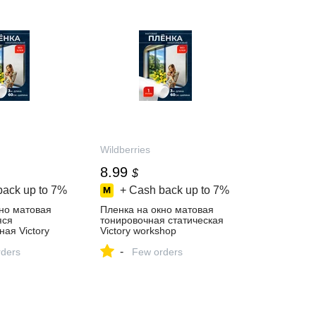
Wildberries
8.99
$
back up to
7%
+ Cash back up to
7%
но матовая
Пленка на окно матовая
яся
тонировочная статическая
ая Victory
Victory workshop
68075143
1068080583 купить за 475 ₽
-
 ₽ в
ders
в интернет‑магазине
Few orders
газине
Wildberries