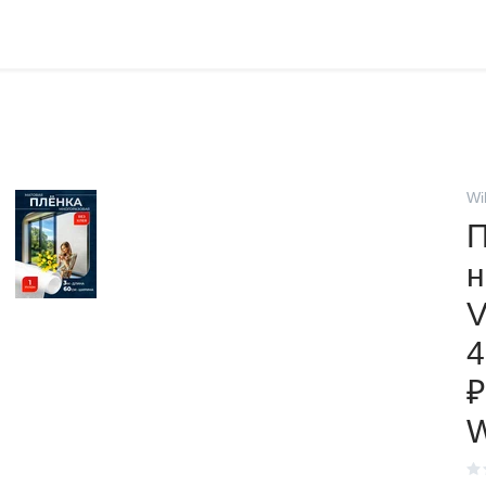
Wi
П
н
V
4
₽
W