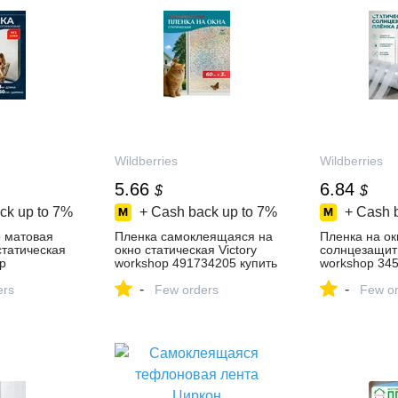
Wildberries
Wildberries
5.66
6.84
$
$
ck up to
7%
+ Cash back up to
7%
+ Cash 
о матовая
Пленка самоклеящаяся на
Пленка на ок
статическая
окно статическая Victory
солнцезащитн
p
workshop 491734205 купить
workshop 345
ить за 554 ₽
за 426 ₽ в
за 516 ₽ в
-
-
азине
ers
интернет‑магазине
Few orders
интернет‑ма
Few or
Wildberries
Wildberries