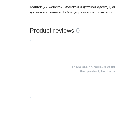
Коллекции женской, мужской и детской одежды, о
доставке и оплате. Таблицы размеров, советы по
Product reviews
0
There are no reviews of th
this product, be the fi