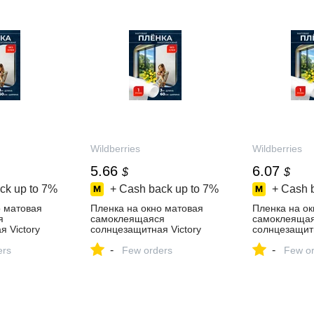
Wildberries
Wildberries
5.66
6.07
$
$
ck up to
7%
+ Cash back up to
7%
+ Cash 
о матовая
Пленка на окно матовая
Пленка на ок
я
самоклеящаяся
самоклеяща
 Victory
солнцезащитная Victory
солнцезащитн
084141
workshop 1068075143
workshop 10
-
-
 в
ers
купить за 443 ₽ в
Few orders
купить за 443
Few or
зине
интернет‑магазине
интернет‑ма
Wildberries
Wildberries