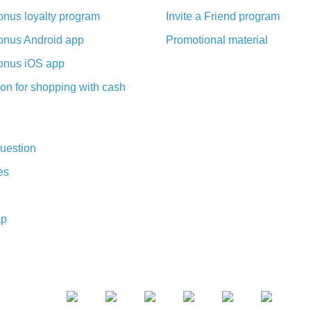
nus loyalty program
Invite a Friend program
nus Android app
Promotional material
nus iOS app
on for shopping with cash
uestion
es
ap