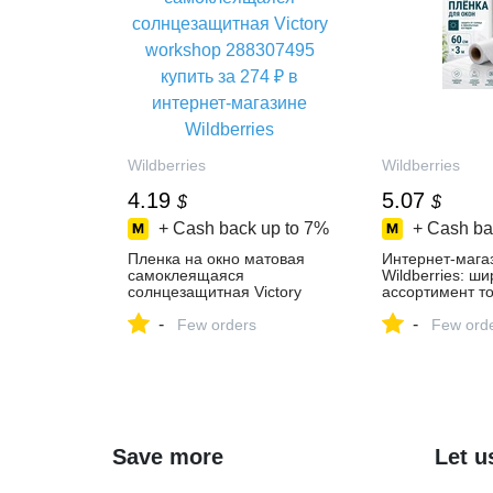
Wildberries
Wildberries
4.19
5.07
$
$
+ Cash back up to
7%
+ Cash ba
Пленка на окно матовая
Интернет‑мага
самоклеящаяся
Wildberries: ш
солнцезащитная Victory
ассортимент то
workshop 288307495 купить
скидки каждый 
-
-
за 274 ₽ в
Few orders
Few ord
интернет‑магазине
Wildberries
Save more
Let u