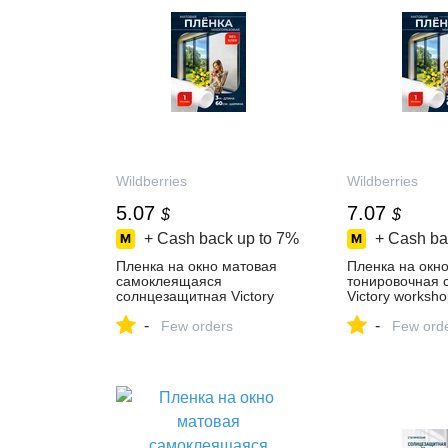
Wildberries
Wildberries
5.07
7.07
$
$
+ Cash back up to
7%
+ Cash ba
Пленка на окно матовая
Пленка на окн
самоклеящаяся
тонировочная 
солнцезащитная Victory
Victory worksho
workshop 1015999914
1068103412 куп
-
-
купить за 397 ₽ в
Few orders
в интернет‑маг
Few ord
интернет‑магазине
Wildberries
Wildberries