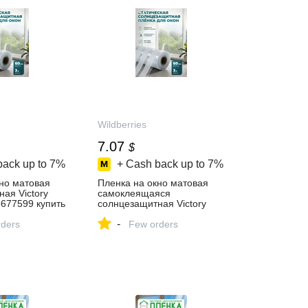
Wildberries
7.07
$
back up to
7%
+ Cash back up to
7%
но матовая
Пленка на окно матовая
ая Victory
самоклеящаяся
677599 купить
солнцезащитная Victory
workshop 1015999914
-
газине
ders
купить за 405 ₽ в
Few orders
интернет‑магазине
Wildberries