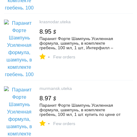
krasnodar.uteka
8.95
$
Паранит Форте Шампунь Усиленная
формула, шампунь, в комплекте
гребень, 100 мл, 1 шт., Интерфилл –
цена от 694 руб, купить в Краснодаре
-
Few orders
murmansk.uteka
8.97
$
Паранит Форте Шампунь Усиленная
формула, шампунь, в комплекте
гребень, 100 мл, 1 шт. купить по цене от
695 руб в Мурманске, заказать с
-
доставкой в аптеку, инструкция по
Few orders
применению, отзывы, аналоги,
Интерфилл