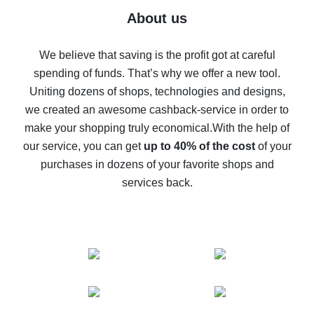
Five ways to get the most cash back on AliExpress
About us
How to get back on AliExpress - easy ways to get cash
back
We believe that saving is the profit got at careful
spending of funds. That’s why we offer a new tool.
10% cash back on AliExpress - the impossible is
possible
Uniting dozens of shops, technologies and designs,
we created an awesome cashback-service in order to
The best cash back on AliExpress - how to find it
make your shopping truly economical.
With the help of
The best cash back service for AliExpress - let's
our service, you can get
up to 40% of the cost
of your
compare offers
purchases in dozens of your favorite shops and
services back.