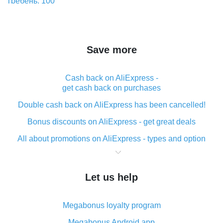
Save more
Cash back on AliExpress -
get cash back on purchases
Double cash back on AliExpress has been cancelled!
Bonus discounts on AliExpress - get great deals
All about promotions on AliExpress - types and option
What is cash back when making purchases on
AliExpress - short and sweet
Let us help
The best place to download cash back for AliExpress
and how to install it
Megabonus loyalty program
What is the AliExpress cash back plugin and what are
its advantages
Megabonus Android app