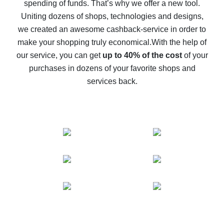
spending of funds. That’s why we offer a new tool.
10% cash back on AliExpress - the impossible is
possible
Uniting dozens of shops, technologies and designs,
we created an awesome cashback-service in order to
The best cash back on AliExpress - how to find it
make your shopping truly economical.
With the help of
The best cash back service for AliExpress - let's
our service, you can get
up to 40% of the cost
of your
compare offers
purchases in dozens of your favorite shops and
services back.