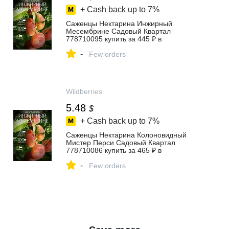
+ Cash back up to
7%
Саженцы Нектарина Инжирный
Месембрине Садовый Квартал
778710095 купить за 445 ₽ в
интернет‑магазине Wildberries
-
Few orders
Wildberries
5.48
$
+ Cash back up to
7%
Саженцы Нектарина Колоновидный
Мистер Перси Садовый Квартал
778710086 купить за 465 ₽ в
интернет‑магазине Wildberries
-
Few orders