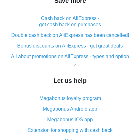
Save more
Cash back on AliExpress -
get cash back on purchases
Double cash back on AliExpress has been cancelled!
Bonus discounts on AliExpress - get great deals
All about promotions on AliExpress - types and option
What is cash back when making purchases on
AliExpress - short and sweet
Let us help
The best place to download cash back for AliExpress
and how to install it
Megabonus loyalty program
What is the AliExpress cash back plugin and what are
its advantages
Megabonus Android app
Cash back from the AliExpress mobile app -
Megabonus iOS app
advantages of the plugin
Extension for shopping with cash back
Double cash back on AliExpress has been cancelled!