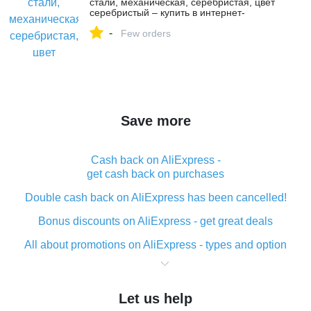
стали, механическая, серебристая, цвет
серебристый – купить в интернет-
магазине Emma Shop на Яндекс
-
Маркете, 5354061386
Few orders
Save more
Cash back on AliExpress -
get cash back on purchases
Double cash back on AliExpress has been cancelled!
Bonus discounts on AliExpress - get great deals
All about promotions on AliExpress - types and option
What is cash back when making purchases on
AliExpress - short and sweet
Let us help
The best place to download cash back for AliExpress