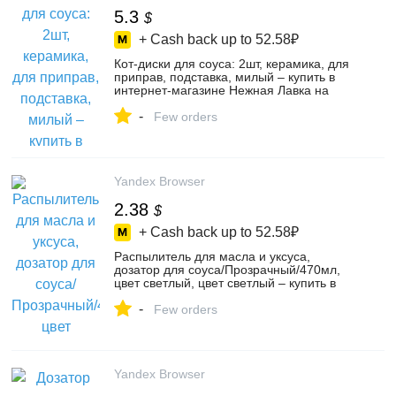
5.3
$
+ Cash back up to
52.58₽
Кот-диски для соуса: 2шт, керамика, для
приправ, подставка, милый – купить в
интернет-магазине Нежная Лавка на
Яндекс Маркете, 5836476827
-
Few orders
Yandex Browser
2.38
$
+ Cash back up to
52.58₽
Распылитель для масла и уксуса,
дозатор для соуса/Прозрачный/470мл,
цвет светлый, цвет светлый – купить в
интернет-магазине МАГ_ПЛЮС на
-
Яндекс Маркете, 5898093648
Few orders
Yandex Browser