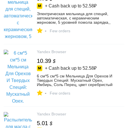
+ Cash back up to
52.58₽
Электрическая мельница для специй,
автоматическая, с керамическим
жерновом, 5 уровней помола зарядка,,
цвет серый металлик, белый – купить в
-
интернет-магазине Qingqingmaoyi на
Few orders
Яндекс Маркете, 4819396769
Yandex Browser
10.39
$
+ Cash back up to
52.58₽
6 см*5 см*5 см Мельница Для Орехов И
Твердых Специй: Мускатный Орех,
Имбирь, Соль Перец, цвет серебристый
– купить в интернет-магазине Chengde
-
Yingjian Shengan Construction
Few orders
Engineering на Яндекс Маркете,
5789338697
Yandex Browser
5.01
$