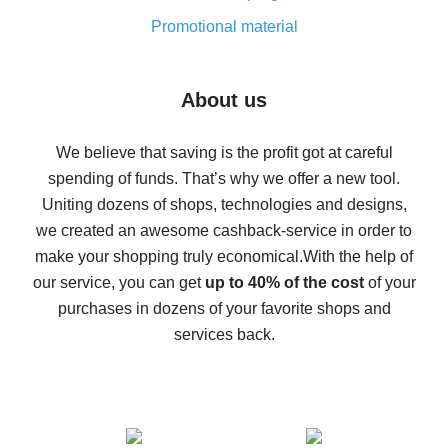
8% cash back on AliExpress - saving real money is a
real thing
Promotional material
7% cash back on AliExpress - save on purchases
Five ways to get the most cash back on AliExpress
About us
How to get back on AliExpress - easy ways to get cash
back
We believe that saving is the profit got at careful
spending of funds. That’s why we offer a new tool.
10% cash back on AliExpress - the impossible is
possible
Uniting dozens of shops, technologies and designs,
we created an awesome cashback-service in order to
The best cash back on AliExpress - how to find it
make your shopping truly economical.
With the help of
The best cash back service for AliExpress - let's
our service, you can get
up to 40% of the cost
of your
compare offers
purchases in dozens of your favorite shops and
services back.