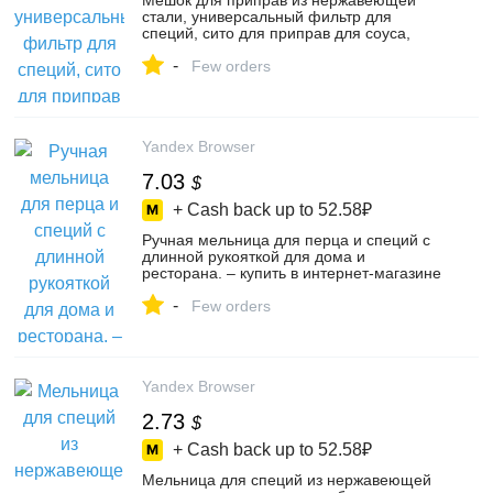
Мешок для приправ из нержавеющей
стали, универсальный фильтр для
специй, сито для приправ для соуса,
супа, вкуса специй, 1,3 л – купить в
-
интернет-магазине BalticDeal на Яндекс
Few orders
Маркете, 4728918486
Yandex Browser
7.03
$
+ Cash back up to
52.58₽
Ручная мельница для перца и специй с
длинной рукояткой для дома и
ресторана. – купить в интернет-магазине
SixiyanxiSHOP на Яндекс Маркете,
-
5357693439
Few orders
Yandex Browser
2.73
$
+ Cash back up to
52.58₽
Мельница для специй из нержавеющей