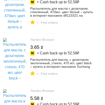
+ Cash back up to
52.58₽
Распылитель для масла с дозатором,
стеклянный, 470мл, цвет белый – купить
в интернет-магазине dlf123321 на
Яндекс Маркете, 5399067718
-
Few orders
Yandex Browser
3.65
$
+ Cash back up to
52.58₽
Распылитель для масла, с дозатором,
экологичный, стекло, 470 мл, цвет black
– купить в интернет-магазине Xuchang
Kejin Trading Co., Ltd на Яндекс Маркете,
-
5711340536
Few orders
Yandex Browser
5.58
$
+ Cash back up to
52.58₽