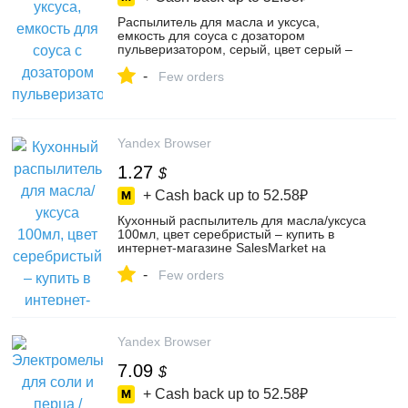
Распылитель для масла и уксуса,
емкость для соуса с дозатором
пульверизатором, серый, цвет серый –
купить в интернет-магазине TrendHunt
-
на Яндекс Маркете, 5195689940
Few orders
Yandex Browser
1.27
$
+ Cash back up to
52.58₽
Кухонный распылитель для масла/уксуса
100мл, цвет серебристый – купить в
интернет-магазине SalesMarket на
Яндекс Маркете, 103497217803
-
Few orders
Yandex Browser
7.09
$
+ Cash back up to
52.58₽