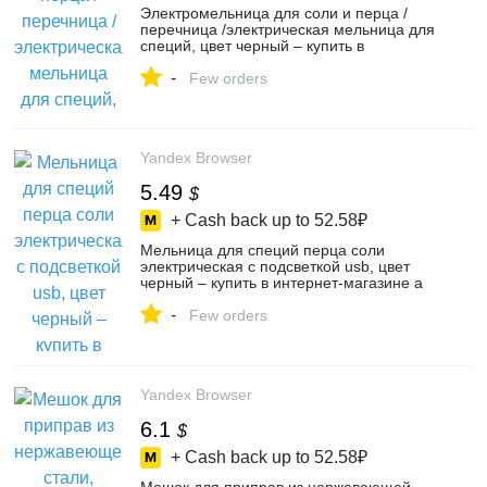
Электромельница для соли и перца /
перечница /электрическая мельница для
специй, цвет черный – купить в
интернет-магазине More me store на
-
Яндекс Маркете, 5071382221
Few orders
Yandex Browser
5.49
$
+ Cash back up to
52.58₽
Мельница для специй перца соли
электрическая с подсветкой usb, цвет
черный – купить в интернет-магазине a
satisfied gift на Яндекс Маркете,
-
4333241498
Few orders
Yandex Browser
6.1
$
+ Cash back up to
52.58₽