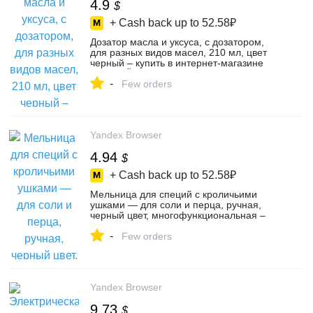
4.9
$
+ Cash back up to
52.58₽
Дозатор масла и уксуса, с дозатором,
для разных видов масел, 210 мл, цвет
черный – купить в интернет-магазине
ДобрыйЁжик на Яндекс Маркете,
-
5728667238
Few orders
Yandex Browser
4.94
$
+ Cash back up to
52.58₽
Мельница для специй с кроличьими
ушками — для соли и перца, ручная,
черный цвет, многофункциональная –
купить в интернет-магазине Guilwang
-
SHOP на Яндекс Маркете, 4957522631
Few orders
Yandex Browser
9.73
$