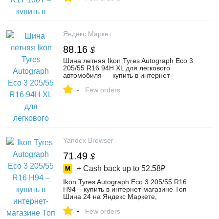
Яндекс.Маркет
88.16
$
Шина летняя Ikon Tyres Autograph Eco 3
205/55 R16 94H XL для легкового
автомобиля — купить в интернет-
магазине Мир колеса на Яндекс Маркете
-
Few orders
Yandex Browser
71.49
$
+ Cash back up to
52.58₽
Ikon Tyres Autograph Eco 3 205/55 R16
H94 – купить в интернет-магазине Топ
Шина 24 на Яндекс Маркете,
102580617361
-
Few orders