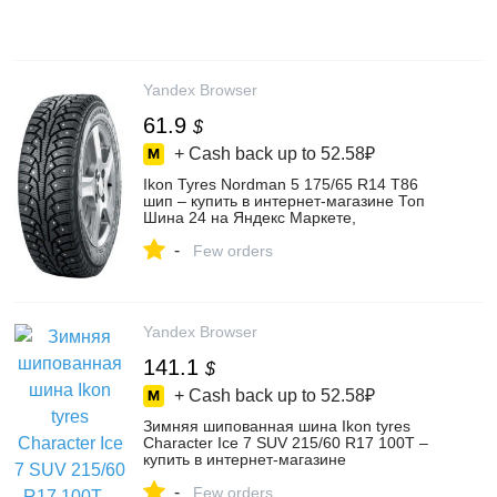
Yandex Browser
61.9
$
+ Cash back up to
52.58₽
Ikon Tyres Nordman 5 175/65 R14 T86
шип – купить в интернет-магазине Топ
Шина 24 на Яндекс Маркете,
102222120571
-
Few orders
Yandex Browser
141.1
$
+ Cash back up to
52.58₽
Зимняя шипованная шина Ikon tyres
Character Ice 7 SUV 215/60 R17 100T –
купить в интернет-магазине
ШИНСЕРВИС - автосервисные центры
-
на Яндекс Маркете, 4430008419
Few orders