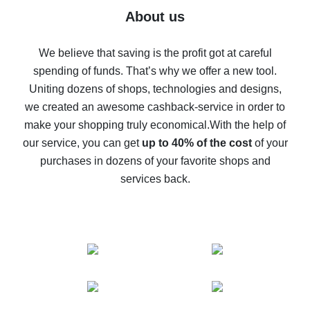
Five ways to get the most cash back on AliExpress
About us
How to get back on AliExpress - easy ways to get cash
back
We believe that saving is the profit got at careful
spending of funds. That’s why we offer a new tool.
10% cash back on AliExpress - the impossible is
possible
Uniting dozens of shops, technologies and designs,
we created an awesome cashback-service in order to
The best cash back on AliExpress - how to find it
make your shopping truly economical.
With the help of
The best cash back service for AliExpress - let's
our service, you can get
up to 40% of the cost
of your
compare offers
purchases in dozens of your favorite shops and
services back.