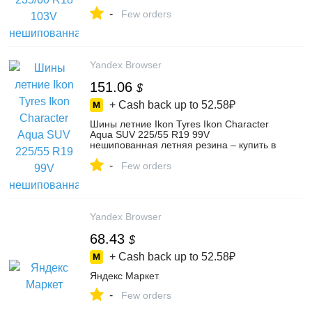
интернет-магазине Колесо.ру на Яндекс
-
Маркете, 103667695124
Few orders
Yandex Browser
151.06
$
+ Cash back up to
52.58₽
Шины летние Ikon Tyres Ikon Character
Aqua SUV 225/55 R19 99V
нешипованная летняя резина – купить в
интернет-магазине Колесо.ру на Яндекс
-
Маркете, 103683143221
Few orders
Yandex Browser
68.43
$
+ Cash back up to
52.58₽
Яндекс Маркет
-
Few orders