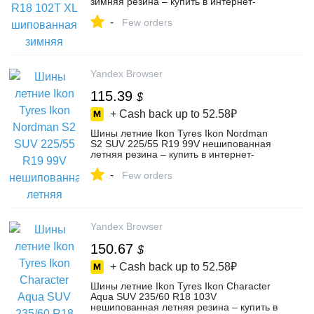
зимняя резина – купить в интернет-
магазине Колесо.ру на Яндекс Маркете,
-
103476506707
Few orders
Yandex Browser
115.39
$
+ Cash back up to
52.58₽
Шины летние Ikon Tyres Ikon Nordman
S2 SUV 225/55 R19 99V нешипованная
летняя резина – купить в интернет-
магазине Колесо.ру на Яндекс Маркете,
-
102648516839
Few orders
Yandex Browser
150.67
$
+ Cash back up to
52.58₽
Шины летние Ikon Tyres Ikon Character
Aqua SUV 235/60 R18 103V
нешипованная летняя резина – купить в