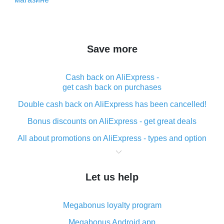
Save more
Cash back on AliExpress -
get cash back on purchases
Double cash back on AliExpress has been cancelled!
Bonus discounts on AliExpress - get great deals
All about promotions on AliExpress - types and option
What is cash back when making purchases on
AliExpress - short and sweet
Let us help
The best place to download cash back for AliExpress
and how to install it
Megabonus loyalty program
What is the AliExpress cash back plugin and what are
its advantages
Megabonus Android app