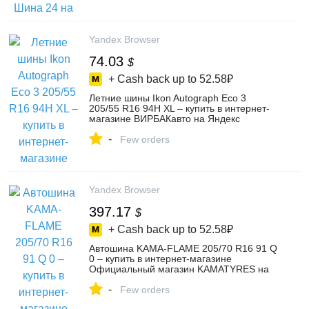
Yandex Browser
74.03
$
+ Cash back up to
52.58₽
Летние шины Ikon Autograph Eco 3
205/55 R16 94H XL – купить в интернет-
магазине ВИРБАКавто на Яндекс
Маркете, 103413321627
-
Few orders
Yandex Browser
397.17
$
+ Cash back up to
52.58₽
Автошина KAMA-FLAME 205/70 R16 91 Q
0 – купить в интернет-магазине
Официальный магазин KAMATYRES на
Яндекс Маркете, 102128708855
-
Few orders