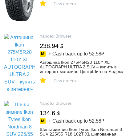
-
Few orders
Yandex Browser
238.94
$
+ Cash back up to
52.58₽
Автошина Ikon 275/45R20 110Y XL
AUTOGRAPH ULTRA 2 SUV – купить в
интернет-магазине ЦентрШин на Яндекс
Маркете, 103644305139
-
Few orders
Yandex Browser
134.6
$
+ Cash back up to
52.58₽
Шины зимние Ikon Tyres Ikon Nordman 8
SUV 225/55 R18 102T XL шипованная