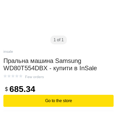
1 of 1
insale
Пральна машина Samsung
WD80T554DBX - купити в InSale
Few orders
685.34
$
Go to the store