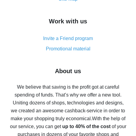
overview
How to get cash back on AliExpress - overview of
Work with us
simple methods
Cash back on AliExpress - customer reviews
Invite a Friend program
8% cash back on AliExpress - saving real money is a
real thing
Promotional material
7% cash back on AliExpress - save on purchases
Five ways to get the most cash back on AliExpress
About us
How to get back on AliExpress - easy ways to get cash
back
We believe that saving is the profit got at careful
spending of funds. That’s why we offer a new tool.
10% cash back on AliExpress - the impossible is
possible
Uniting dozens of shops, technologies and designs,
we created an awesome cashback-service in order to
The best cash back on AliExpress - how to find it
make your shopping truly economical.
With the help of
The best cash back service for AliExpress - let's
our service, you can get
up to 40% of the cost
of your
compare offers
purchases in dozens of your favorite shops and