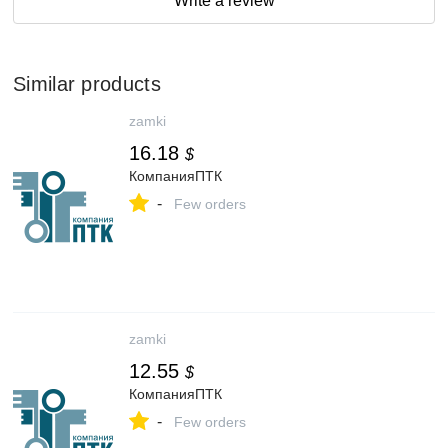
Write a review
Similar products
zamki
16.18
$
КомпанияПТК
-
Few orders
zamki
12.55
$
КомпанияПТК
-
Few orders