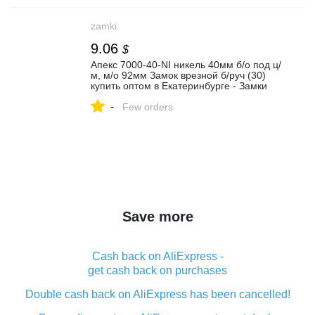
zamki
9.06
$
Апекс 7000-40-NI никель 40мм б/о под ц/
м, м/о 92мм Замок врезной б/руч (30)
купить оптом в Екатеринбурге - Замки
узкопрофильные для дверей из
-
алюминиевого и ПВХ профиля ПТК
Few orders
Save more
Cash back on AliExpress -
get cash back on purchases
Double cash back on AliExpress has been cancelled!