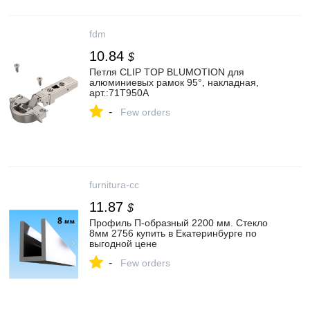
fdm
10.84
$
Петля CLIP TOP BLUMOTION для
алюминиевых рамок 95°, накладная,
арт.:71T950A
-
Few orders
furnitura-cc
11.87
$
Профиль П-образный 2200 мм. Стекло
8мм 2756 купить в Екатеринбурге по
выгодной цене
-
Few orders