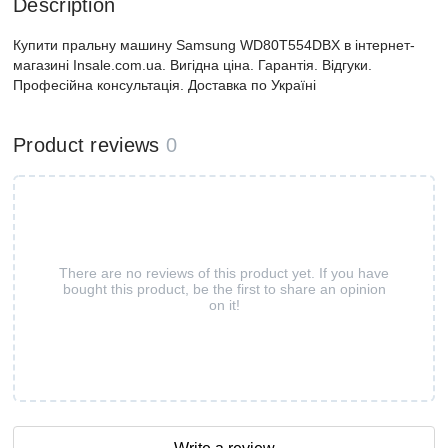
Description
Купити пральну машину Samsung WD80T554DBX в інтернет-
магазині Insale.com.ua. Вигідна ціна. Гарантія. Відгуки.
Професійна консультація. Доставка по Україні
Product reviews
0
There are no reviews of this product yet. If you have
bought this product, be the first to share an opinion
on it!