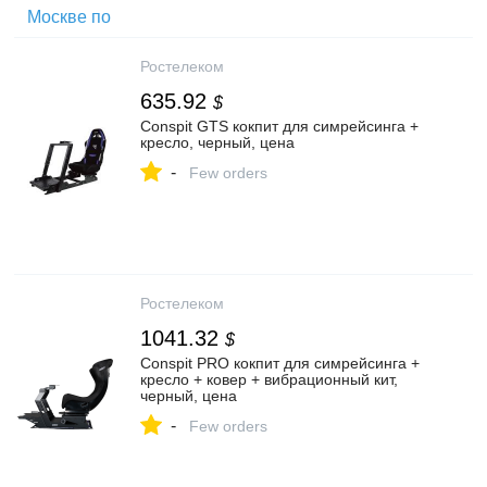
Ростелеком
635.92
$
Conspit GTS кокпит для симрейсинга +
кресло, черный, цена
-
Few orders
Ростелеком
1041.32
$
Conspit PRO кокпит для симрейсинга +
кресло + ковер + вибрационный кит,
черный, цена
-
Few orders