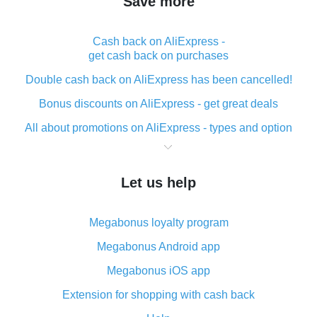
Save more
Cash back on AliExpress -
get cash back on purchases
Double cash back on AliExpress has been cancelled!
Bonus discounts on AliExpress - get great deals
All about promotions on AliExpress - types and option
What is cash back when making purchases on
AliExpress - short and sweet
Let us help
The best place to download cash back for AliExpress
and how to install it
Megabonus loyalty program
What is the AliExpress cash back plugin and what are
its advantages
Megabonus Android app
Cash back from the AliExpress mobile app -
Megabonus iOS app
advantages of the plugin
Extension for shopping with cash back
Double cash back on AliExpress has been cancelled!