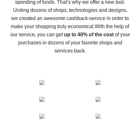
spending of funds. That’s why we offer a new tool.
10% cash back on AliExpress - the impossible is
possible
Uniting dozens of shops, technologies and designs,
we created an awesome cashback-service in order to
The best cash back on AliExpress - how to find it
make your shopping truly economical.
With the help of
The best cash back service for AliExpress - let's
our service, you can get
up to 40% of the cost
of your
compare offers
purchases in dozens of your favorite shops and
services back.