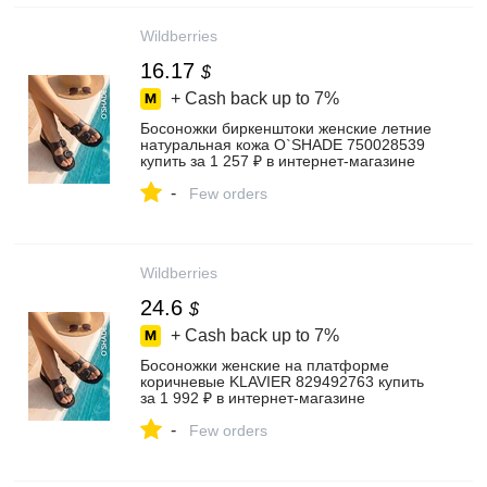
Wildberries
16.17
$
+ Cash back up to
7%
Босоножки биркенштоки женские летние
натуральная кожа O`SHADE 750028539
купить за 1 257 ₽ в интернет‑магазине
Wildberries
-
Few orders
Wildberries
24.6
$
+ Cash back up to
7%
Босоножки женские на платформе
коричневые KLAVIER 829492763 купить
за 1 992 ₽ в интернет‑магазине
Wildberries
-
Few orders