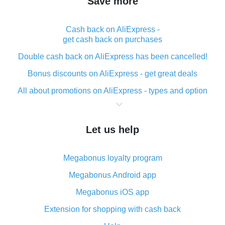
Save more
Cash back on AliExpress -
get cash back on purchases
Double cash back on AliExpress has been cancelled!
Bonus discounts on AliExpress - get great deals
All about promotions on AliExpress - types and option
What is cash back when making purchases on
AliExpress - short and sweet
Let us help
The best place to download cash back for AliExpress
and how to install it
Megabonus loyalty program
What is the AliExpress cash back plugin and what are
its advantages
Megabonus Android app
Cash back from the AliExpress mobile app -
Megabonus iOS app
advantages of the plugin
Extension for shopping with cash back
Double cash back on AliExpress has been cancelled!