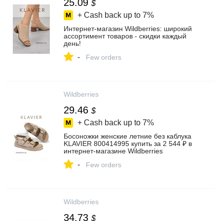
25.09
$
+ Cash back up to
7%
Интернет‑магазин Wildberries: широкий
ассортимент товаров - скидки каждый
день!
-
Few orders
Wildberries
29.46
$
+ Cash back up to
7%
Босоножки женские летние без каблука
KLAVIER 800414995 купить за 2 544 ₽ в
интернет‑магазине Wildberries
-
Few orders
Wildberries
34.73
$