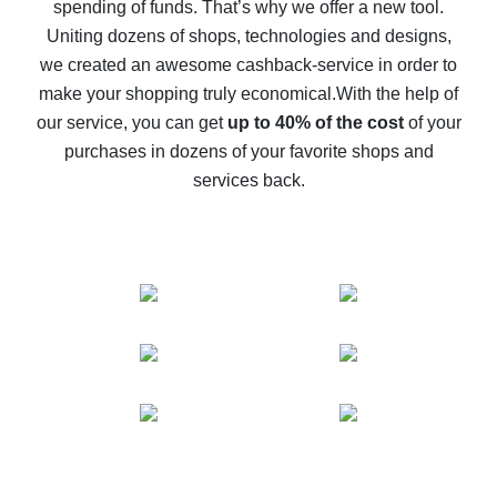
spending of funds. That’s why we offer a new tool.
10% cash back on AliExpress - the impossible is
possible
Uniting dozens of shops, technologies and designs,
we created an awesome cashback-service in order to
The best cash back on AliExpress - how to find it
make your shopping truly economical.
With the help of
The best cash back service for AliExpress - let's
our service, you can get
up to 40% of the cost
of your
compare offers
purchases in dozens of your favorite shops and
services back.