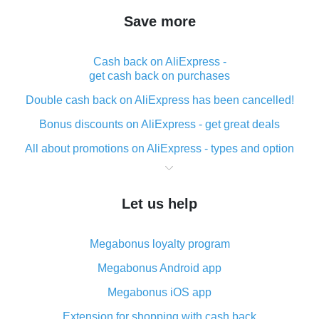
Save more
Cash back on AliExpress -
get cash back on purchases
Double cash back on AliExpress has been cancelled!
Bonus discounts on AliExpress - get great deals
All about promotions on AliExpress - types and option
What is cash back when making purchases on
AliExpress - short and sweet
Let us help
The best place to download cash back for AliExpress
and how to install it
Megabonus loyalty program
What is the AliExpress cash back plugin and what are
its advantages
Megabonus Android app
Cash back from the AliExpress mobile app -
Megabonus iOS app
advantages of the plugin
Extension for shopping with cash back