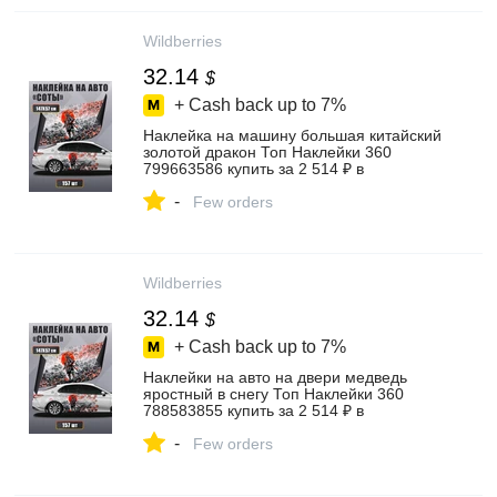
Wildberries
32.14
$
+ Cash back up to
7%
Наклейка на машину большая китайский
золотой дракон Топ Наклейки 360
799663586 купить за 2 514 ₽ в
интернет‑магазине Wildberries
-
Few orders
Wildberries
32.14
$
+ Cash back up to
7%
Наклейки на авто на двери медведь
яростный в снегу Топ Наклейки 360
788583855 купить за 2 514 ₽ в
интернет‑магазине Wildberries
-
Few orders