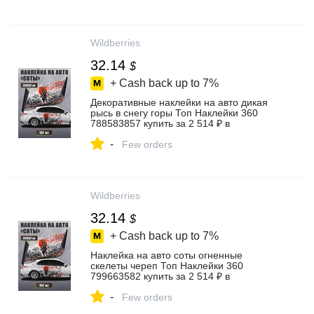
Wildberries
32.14
$
+ Cash back up to
7%
Декоративные наклейки на авто дикая
рысь в снегу горы Топ Наклейки 360
788583857 купить за 2 514 ₽ в
интернет‑магазине Wildberries
-
Few orders
Wildberries
32.14
$
+ Cash back up to
7%
Наклейка на авто соты огненные
скелеты череп Топ Наклейки 360
799663582 купить за 2 514 ₽ в
интернет‑магазине Wildberries
-
Few orders