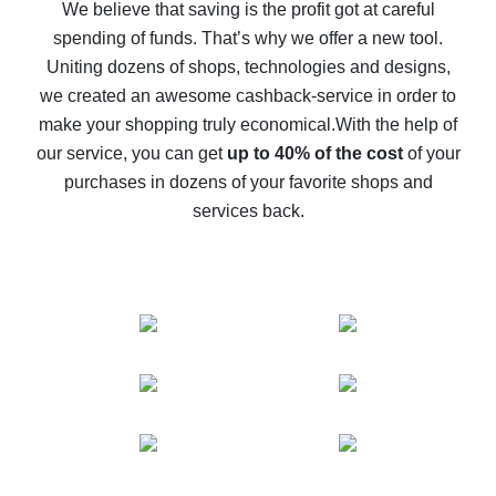
back
We believe that saving is the profit got at careful
spending of funds. That’s why we offer a new tool.
10% cash back on AliExpress - the impossible is
possible
Uniting dozens of shops, technologies and designs,
we created an awesome cashback-service in order to
The best cash back on AliExpress - how to find it
make your shopping truly economical.
With the help of
The best cash back service for AliExpress - let's
our service, you can get
up to 40% of the cost
of your
compare offers
purchases in dozens of your favorite shops and
services back.