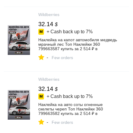
Wildberries
32.14
$
+ Cash back up to
7%
Наклейка на капот автомобиля медведь
мрачный лес Топ Наклейки 360
799663587 купить за 2 514 ₽ в
интернет‑магазине Wildberries
-
Few orders
Wildberries
32.14
$
+ Cash back up to
7%
Наклейка на авто соты огненные
скелеты череп Топ Наклейки 360
799663582 купить за 2 514 ₽ в
интернет‑магазине Wildberries
-
Few orders