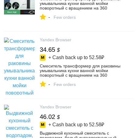
умывальника кухни ванной мойки
поворотный с вращением на 360
градусов и аэратором. Кран для ванны и
-
душа. Высота - 30см, черный матовый,
Few orders
цвет черный, серый – купить в интернет-
магазине Мир Репитеров на Яндекс
Маркете, 102258494461
Yandex Browser
34.65
$
+ Cash back up to
52.58₽
Смеситель трансформер для раковины
умывальника кухни ванной мойки
поворотный с вращением на 360
градусов и аэратором. Кран для ванны и
-
душа. Высота - 20см, черный, цвет
Few orders
черный – купить в интернет-магазине
Mega brand на Яндекс Маркете,
4308085268
Yandex Browser
46.02
$
+ Cash back up to
52.58₽
Выдвижной кухонный смеситель с
водопадом, белый интеллектуальный