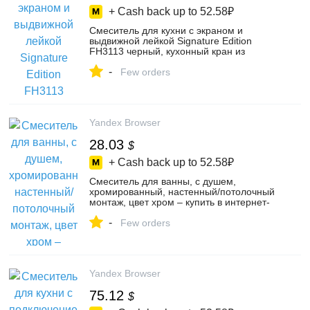
+ Cash back up to
52.58₽
Смеситель для кухни с экраном и
выдвижной лейкой Signature Edition
FH3113 черный, кухонный кран из
нержавеющей стали – купить в
-
интернет-магазине huxinboju на Яндекс
Few orders
Маркете, 4949399001
Yandex Browser
28.03
$
+ Cash back up to
52.58₽
Смеситель для ванны, с душем,
хромированный, настенный/потолочный
монтаж, цвет хром – купить в интернет-
магазине DONGFENG на Яндекс
-
Маркете, 5627262593
Few orders
Yandex Browser
75.12
$