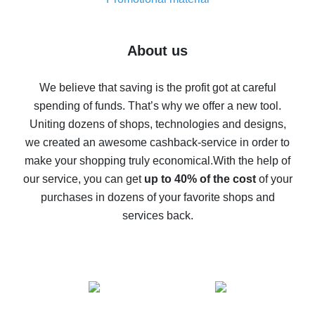
7% cash back on AliExpress - save on purchases
Five ways to get the most cash back on AliExpress
About us
How to get back on AliExpress - easy ways to get cash
back
We believe that saving is the profit got at careful
spending of funds. That’s why we offer a new tool.
10% cash back on AliExpress - the impossible is
possible
Uniting dozens of shops, technologies and designs,
we created an awesome cashback-service in order to
The best cash back on AliExpress - how to find it
make your shopping truly economical.
With the help of
The best cash back service for AliExpress - let's
our service, you can get
up to 40% of the cost
of your
compare offers
purchases in dozens of your favorite shops and
services back.