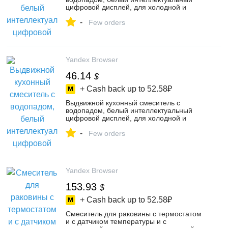
цифровой дисплей, для холодной и
горячей воды, вращающийся подъема
-
раковины, цвет белый – купить в
Few orders
интернет-магазине Beikaweiyu на Яндекс
Маркете, 4550147361
Yandex Browser
46.14
$
+ Cash back up to
52.58₽
Выдвижной кухонный смеситель с
водопадом, белый интеллектуальный
цифровой дисплей, для холодной и
горячей воды, вращающийся подъема
-
раковины, цвет черный – купить в
Few orders
интернет-магазине Beikaweiyu на Яндекс
Маркете, 4550143693
Yandex Browser
153.93
$
+ Cash back up to
52.58₽
Смеситель для раковины с термостатом
и с датчиком температуры и с