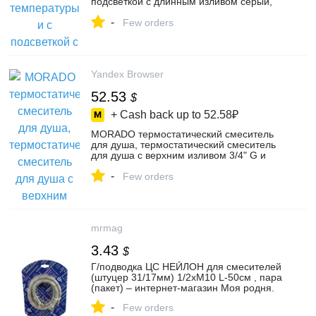
подсветкой с длинным изливом серый,
цвет черный, серый – купить в интернет-
-
магазине Scorpioni на Яндекс Маркете,
Few orders
103797257613
Yandex Browser
52.53
$
+ Cash back up to
52.58₽
MORADO термостатический смеситель
для душа, термостатический смеситель
для душа с верхним изливом 3/4" G и
нижним изливом 1/2" G, латунь,
-
хромированный, настенный – купить в
Few orders
интернет-магазине JoySwiftz на Яндекс
Маркете, 4830599992
mrmag
3.43
$
Г/подводка ЦС НЕЙЛОН для смесителей
(штуцер 31/17мм) 1/2хМ10 L-50см , пара
(пакет) – интернет-магазин Моя родня.
-
Few orders