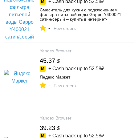
+ Cash back up to
52.58₽
Смеситель для кухни с подключением
фильтра питьевой воды Gappo Y400021
сатин/серый – купить в интернет-
магазине dasfjefk на Яндекс Маркете,
-
4743347368
Few orders
Yandex Browser
45.37
$
+ Cash back up to
52.58₽
Яндекс Маркет
-
Few orders
Yandex Browser
39.23
$
+ Cash back up to
52.58₽