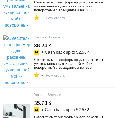
Смеситель трансформер для раковины
умывальника кухни ванной мойки
поворотный с вращением на 360
градусов и аэратором. Кран для ванны и
-
душа. Высота - 30см, хром, цвет хром –
Few orders
купить в интернет-магазине Mega brand
на Яндекс Маркете, 103360651867
Yandex Browser
36.24
$
+ Cash back up to
52.58₽
Смеситель трансформер для раковины
умывальника кухни ванной мойки
поворотный с вращением на 360
градусов и аэратором. Кран для ванны и
-
душа. Высота - 30см, черный матовый,
Few orders
цвет серый – купить в интернет-магазине
Mega brand на Яндекс Маркете,
103360651869
Yandex Browser
35.73
$
+ Cash back up to
52.58₽
Смеситель трансформер для раковины