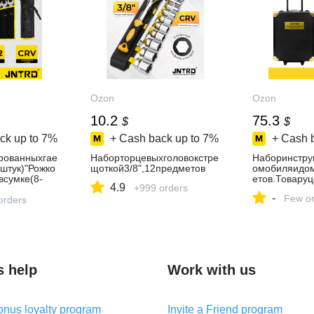
Ozon
Ozon
10.2
75.3
$
$
ck up to
7%
+ Cash back up to
7%
+ Cash 
рованныхгае
Наборторцевыхголовокстре
Наборинстру
штук)"Рожко
щоткой3/8",12предметов
омобиляидо
всумке(8-
етов.Товару
4.9
+999 orders
чныйнабор
-
Few or
orders
s help
Work with us
nus loyalty program
Invite a Friend program