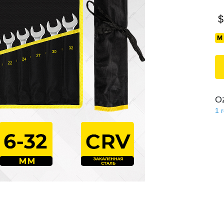
$
O
1