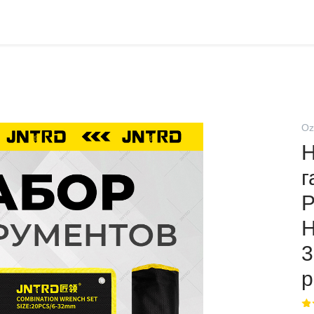
Oz
Н
г
Р
Н
3
р