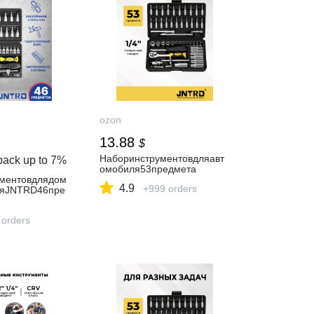
ozon
13.88
$
Наборинструментовдляавт
back up to
7%
омобиля53предмета
ментовдлядом
4.9
+999 orders
ляJNTRD46пре
 orders