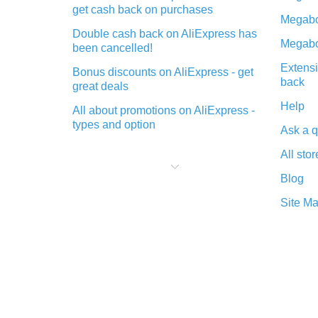
get cash back on purchases
Megabo
Double cash back on AliExpress has
Megabo
been cancelled!
Extensi
Bonus discounts on AliExpress - get
back
great deals
Help
All about promotions on AliExpress -
types and option
Ask a q
What is cash back when making
All stor
purchases on AliExpress - short and
sweet
Blog
The best place to download cash
Site M
back for AliExpress and how to
install it
What is the AliExpress cash back
plugin and what are its advantages
Cash back from the AliExpress
mobile app - advantages of the