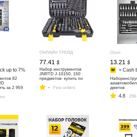
ОНЛАЙН ТРЕЙД
Ozon
77.41
13.21
$
$
Набор инструментов
ck up to
7%
+ Cash 
JNRTD J-10150, 150
ентов 82
предметов- купить по
Наборинстру
RD
выгодной цене в интернет-
аиавтомоби
-
ть за 2 959
магазине ОНЛАЙН
Few orders
дметов
агазине
ТРЕЙД.РУ Новосибирск
4.8
296
ers