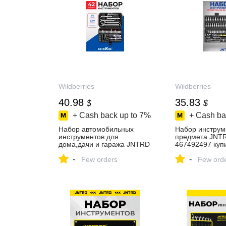
Wildberries
Wildberries
40.98
35.83
$
$
+ Cash back up to
7%
+ Cash ba
Набор автомобильных
Набор инструм
инструментов для
предмета JNT
дома,дачи и гаража JNTRD
467492497 купи
397729494 купить за 3 324
₽ в интернет‑м
-
-
₽ в интернет‑магазине
Few orders
Wildberries
Few ord
Wildberries