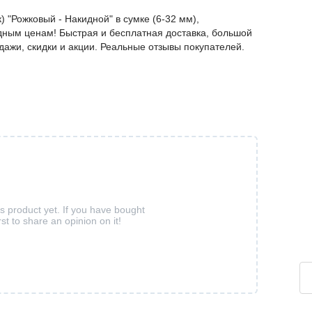
 "Рожковый - Накидной" в сумке (6-32 мм),
дным ценам! Быстрая и бесплатная доставка, большой
дажи, скидки и акции. Реальные отзывы покупателей.
is product yet. If you have bought
rst to share an opinion on it!