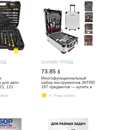
ЕЙД
ОНЛАЙН ТРЕЙД
73.85
$
х
Многофункциональный
 для авто
набор инструментов JNTRD
21, 121
187 предметов — купить в
упить по
интернет-магазине
-
в интернет-
ders
ОНЛАЙН ТРЕЙД.РУ
Few orders
НЛАЙН