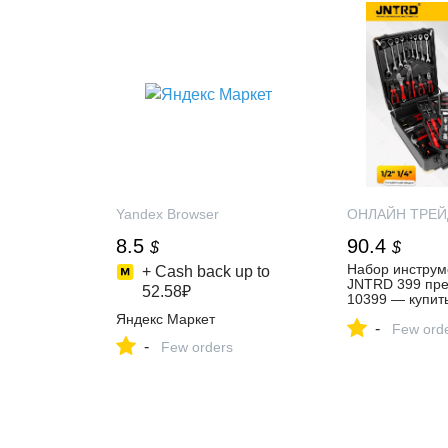
Yandex Browser
ОНЛАЙН ТРЕЙ
8.5
90.4
$
$
Набор инструм
+ Cash back up to
JNTRD 399 пре
52.58₽
10399 — купить
цене в интерне
Яндекс Маркет
-
ОНЛАЙН ТРЕЙ
Few ord
-
Few orders