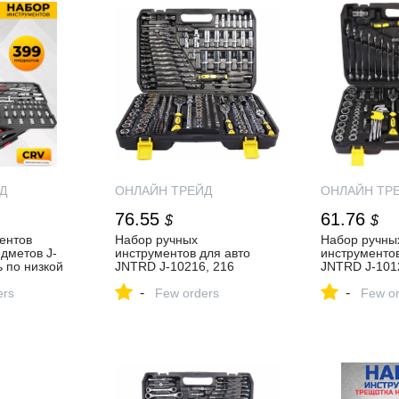
Д
ОНЛАЙН ТРЕЙД
ОНЛАЙН ТР
76.55
61.76
$
$
ентов
Набор ручных
Набор ручны
дметов J-
инструментов для авто
инструментов
 по низкой
JNTRD J-10216, 216
JNTRD J-101
т-магазине
предметов, трещотка 24
предмет — к
-
-
Д.РУ
ers
зубца 1/2, 3/8, 1/4 — купить
Few orders
низкой цене 
Few or
по низкой цене в интернет-
магазине О
магазине ОНЛАЙН
ТРЕЙД.РУ
ТРЕЙД.РУ