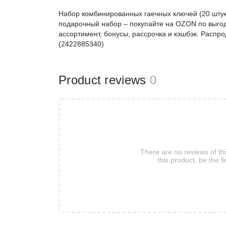
Набор комбинированных гаечных ключей (20 штук)
подарочный набор – покупайте на OZON по выго
ассортимент, бонусы, рассрочка и кэшбэк. Распро
(2422885340)
Product reviews
0
There are no reviews of th
this product, be the fi