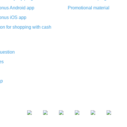
nus Android app
Promotional material
nus iOS app
on for shopping with cash
uestion
es
ap