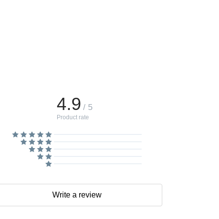
4.9
/ 5
Product rate
Write a review