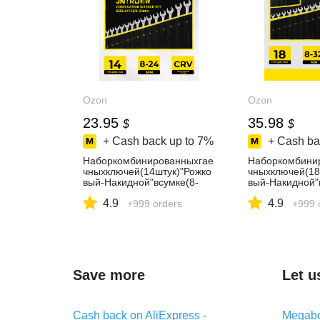
Ozon
Ozon
23.95
35.98
$
$
+ Cash back up to
7%
+ Cash ba
Наборкомбинированныхгае
Наборкомбини
чныхключей(14штук)"Рожко
чныхключей(18
вый-Накидной"всумке(8-
вый-Накидной"
24мм),подарочныйнабор
32мм),подаро
4.9
4.9
+999 orders
+999 
Save more
Let u
Cash back on AliExpress -
Megabo