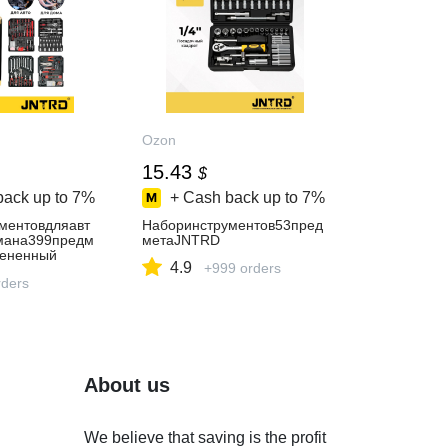
Ozon
15.43
$
back up to
7%
+ Cash back up to
7%
ментовдляавт
Наборинструментов53пред
мана399предм
метаJNTRD
цененный
4.9
+999 orders
ders
About us
We believe that saving is the profit