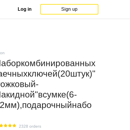
Log in
Sign up
on
аборкомбинированных
аечныхключей(20штук)"
ожковый-
акидной"всумке(6-
2мм),подарочныйнабо
2328 orders