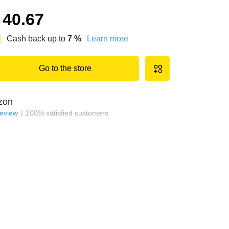
40.67
Cash back up to
7
%
Learn more
Go to the store
zon
review
100
%
satisfied customers