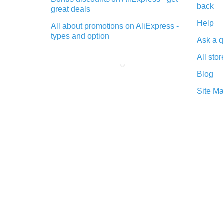
back
great deals
Help
All about promotions on AliExpress -
types and option
Ask a q
What is cash back when making
All stor
purchases on AliExpress - short and
sweet
Blog
The best place to download cash
Site M
back for AliExpress and how to
install it
What is the AliExpress cash back
plugin and what are its advantages
Cash back from the AliExpress
mobile app - advantages of the
plugin
Double cash back on AliExpress has
been cancelled!
How to use cash back on AliExpress