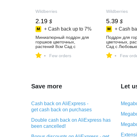
Wildberries
Wildberries
2.19
5.39
$
$
+ Cash back up to
7%
+ Cash ba
Миниатюрный поддон для
Поддон для го
горшков цветочных,
цветочных, рас
растений 8см Сад с
Сад с Любовью
Любовью 648413169 купить
купить за 404 ₽
-
-
за 164 ₽ в
Few orders
интернет‑мага
Few ord
интернет‑магазине
Wildberries
Wildberries
Save more
Let u
Cash back on AliExpress -
Megabo
get cash back on purchases
Megabo
Double cash back on AliExpress has
Megabo
been cancelled!
Extensi
Bonus discounts on AliExpress - get