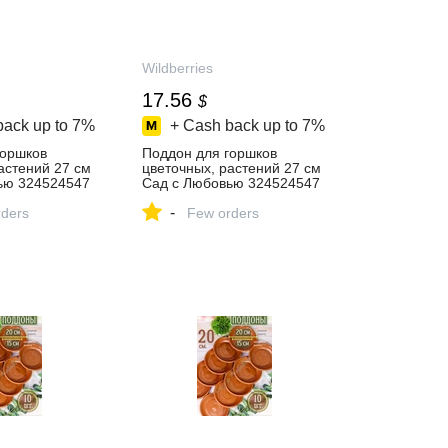
Wildberries
17.56
$
back up to
7%
+ Cash back up to
7%
горшков
Поддон для горшков
астений 27 см
цветочных, растений 27 см
ью 324524547
Сад с Любовью 324524547
13 ₽ в
купить за 1 313 ₽ в
-
газине
ders
интернет‑магазине
Few orders
Wildberries