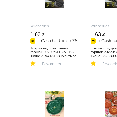
Wildberries
Wildberries
1.62
1.63
$
$
+ Cash back up to
7%
+ Cash ba
Коврик под цветочный
Коврик под цв
горшок 20х20см EVA ЕВА
горшок 20х20с
Тканс 219418138 купить за
Тканс 23268090
123 ₽ в интернет‑магазине
123 ₽ в интерн
-
-
Wildberries
Few orders
Wildberries
Few ord