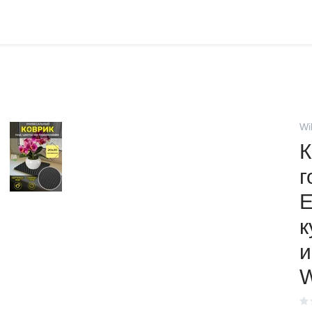
Wi
К
г
Е
к
и
W