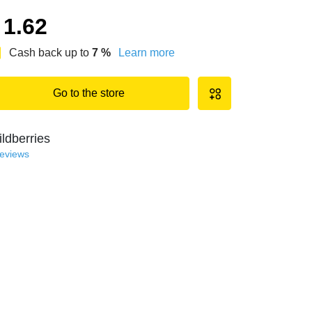
1.62
Cash back up to
7
%
Learn more
Go to the store
ldberries
reviews