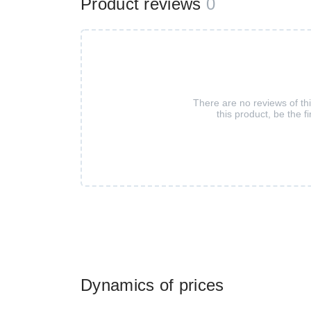
Product reviews
0
There are no reviews of th
this product, be the fi
Dynamics of prices