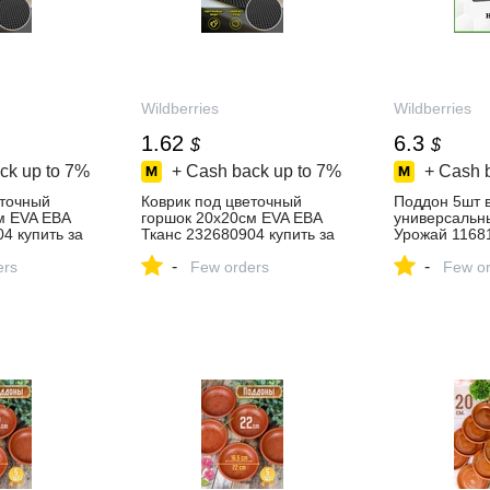
Wildberries
Wildberries
1.62
6.3
$
$
ck up to
7%
+ Cash back up to
7%
+ Cash 
еточный
Коврик под цветочный
Поддон 5шт в
м EVA ЕВА
горшок 20х20см EVA ЕВА
универсальн
4 купить за
Тканс 232680904 купить за
Урожай 11681
ет‑магазине
123 ₽ в интернет‑магазине
за 513 ₽ в
-
-
ers
Wildberries
Few orders
интернет‑ма
Few or
Wildberries