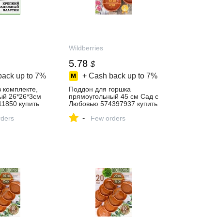
Wildberries
5.78
$
back up to
7%
+ Cash back up to
7%
 комплекте,
Поддон для горшка
ый 26*26*3см
прямоугольный 45 см Сад с
1850 купить
Любовью 574397937 купить
за 432 ₽ в
-
газине
ders
интернет‑магазине
Few orders
Wildberries