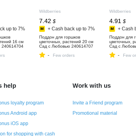
Wildberries
Wildberries
7.42
4.91
$
$
ck up to
7%
+ Cash back up to
7%
+ Cash 
ршков
Поддон для горшков
Поддон для 
тений 16 см
цветочных, растений 20 см
цветочных, р
 240614704
Сад с Любовью 240614707
Сад с Любов
 в
купить за 555 ₽ в
купить за 368
-
-
зине
ers
интернет‑магазине
Few orders
интернет‑ма
Few or
Wildberries
Wildberries
s help
Work with us
nus loyalty program
Invite a Friend program
nus Android app
Promotional material
nus iOS app
on for shopping with cash