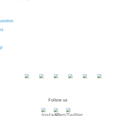
uestion
es
ap
Follow us