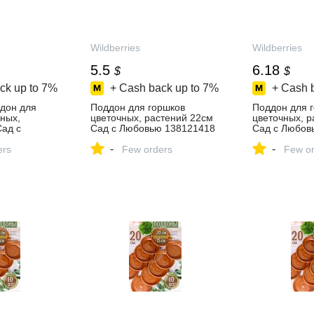
Wildberries
Wildberries
5.5
6.18
$
$
ck up to
7%
+ Cash back up to
7%
+ Cash 
дон для
Поддон для горшков
Поддон для 
ных,
цветочных, растений 22см
цветочных, р
Сад с
Сад с Любовью 138121418
Сад с Любов
4486 купить
купить за 412 ₽ в
купить за 1 3
-
-
ers
интернет‑магазине
Few orders
интернет‑ма
Few or
зине
Wildberries
Wildberries