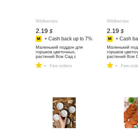
Wildberries
Wildberries
2.19
2.19
$
$
+ Cash back up to
7%
+ Cash ba
Маленький поддон для
Маленький под
горшков цветочных,
горшков цветоч
растений 8см Сад с
растений 8см 
Любовью 648414487 купить
Любовью 64841
-
-
за 164 ₽ в
Few orders
за 164 ₽ в
Few ord
интернет‑магазине
интернет‑мага
Wildberries
Wildberries