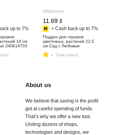
Wildberries
11.69
$
back up to
7%
+ Cash back up to
7%
горшков
Поддон для горшков
астений 14 см
цветочных, растений 22,5
ью 240614703
см Сад с Любовью
 ₽ в
240614709 купить за 875 ₽
-
газине
ders
в интернет‑магазине
Few orders
Wildberries
About us
We believe that saving is the profit
got at careful spending of funds.
That’s why we offer a new tool.
Uniting dozens of shops,
technologies and designs, we