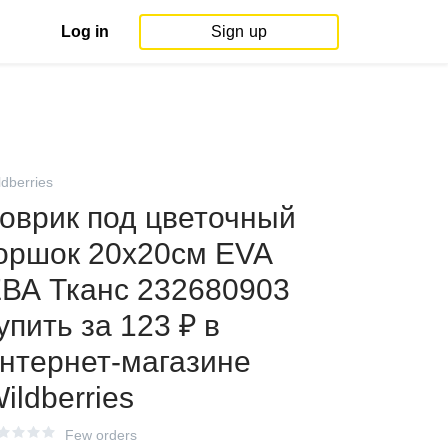
Log in
Sign up
ldberries
оврик под цветочный
оршок 20х20см EVA
ВА Тканс 232680903
упить за 123 ₽ в
нтернет‑магазине
ildberries
Few orders