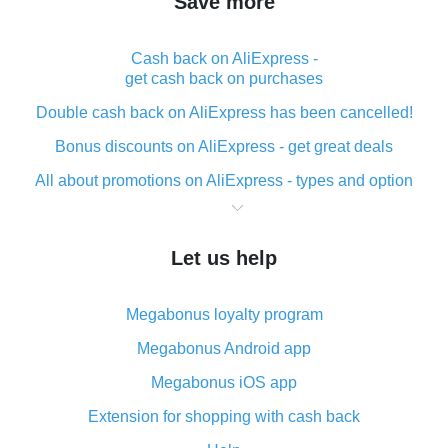
Save more
Cash back on AliExpress -
get cash back on purchases
Double cash back on AliExpress has been cancelled!
Bonus discounts on AliExpress - get great deals
All about promotions on AliExpress - types and option
What is cash back when making purchases on
AliExpress - short and sweet
Let us help
The best place to download cash back for AliExpress
and how to install it
Megabonus loyalty program
What is the AliExpress cash back plugin and what are
its advantages
Megabonus Android app
Cash back from the AliExpress mobile app -
Megabonus iOS app
advantages of the plugin
Extension for shopping with cash back
Double cash back on AliExpress has been cancelled!