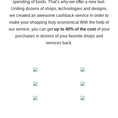
spending of funds. That’s why we offer a new tool.
10% cash back on AliExpress - the impossible is
possible
Uniting dozens of shops, technologies and designs,
we created an awesome cashback-service in order to
The best cash back on AliExpress - how to find it
make your shopping truly economical.
With the help of
The best cash back service for AliExpress - let's
our service, you can get
up to 40% of the cost
of your
compare offers
purchases in dozens of your favorite shops and
services back.