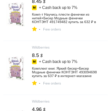
8.45
$
+ Cash back up to
7%
Комп-т Научись плести фенечки из
нитей+Бисер Модные фенечки
КОНТЭНТ 491749482 купить за 632 ₽ в
интернет‑магазине Wildberries
-
Few orders
Wildberries
8.5
$
+ Cash back up to
7%
Комплект книг. Яркий бисер+Бисер
Модные фенечки КОНТЭНТ 493094698
купить за 637 ₽ в интернет‑магазине
Wildberries
-
Few orders
Wildberries
4.96
$