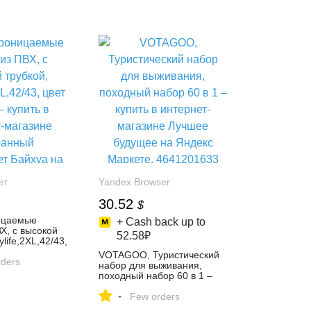
ркете,
Goodstorage на Яндекс
9
Маркете, 4769396900
ет
Yandex Browser
30.52
$
ицаемые
+ Cash back up to
Х, с высокой
52.58₽
ylife,2XL,42/43,
– купить в
VOTAGOO, Туристический
газине
ders
набор для выживания,
упермаркет
походный набор 60 в 1 –
декс Маркете,
купить в интернет-магазине
-
Лучшее будущее на Яндекс
Few orders
Маркете, 4641201633