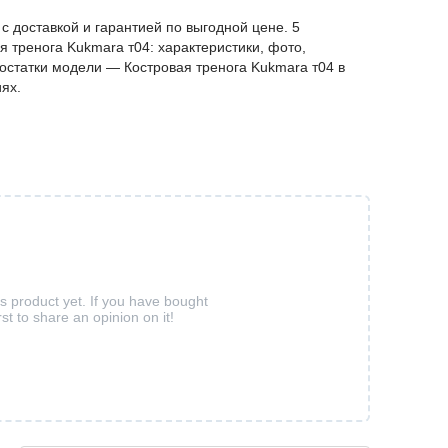
c доставкой и гарантией по выгодной цене. 5
 тренога Kukmara т04: характеристики, фото,
достатки модели — Костровая тренога Kukmara т04 в
ях.
is product yet. If you have bought
rst to share an opinion on it!