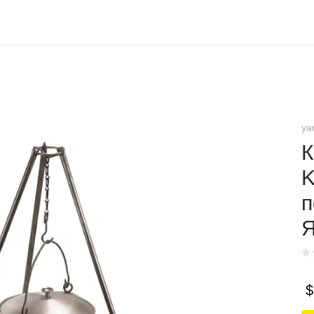
ya
К
K
п
Я
$