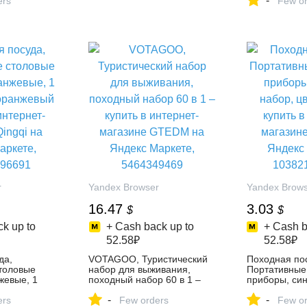
-
ers
в интернет-м
Few or
 купить в
Фабричный б
ине Qingqi
Яндекс Марк
кете,
5693987265
r
Yandex Browser
Yandex Brow
16.47
3.03
$
$
k up to
+ Cash back up to
+ Cash b
52.58₽
52.58₽
да,
VOTAGOO, Туристический
Походная по
толовые
набор для выживания,
Портативные
жевые, 1
походный набор 60 в 1 –
приборы, син
ранжевый –
купить в интернет-магазине
цвет синий – 
-
-
нет-магазине
ers
GTEDM на Яндекс
Few orders
интернет-маг
Few or