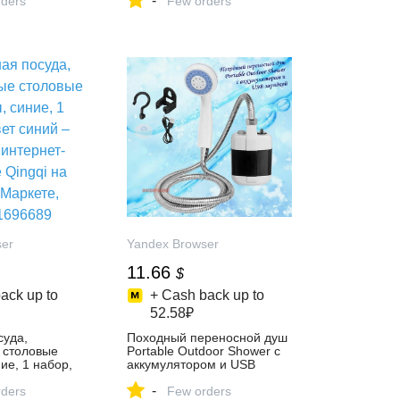
-
агазине
ders
Маркете, 5772518116
Few orders
утик на
ете,
ser
Yandex Browser
11.66
$
ack up to
+ Cash back up to
52.58₽
суда,
Походный переносной душ
 столовые
Portable Outdoor Shower с
ие, 1 набор,
аккумулятором и USB
купить в
зарядкой – купить в
-
азине Qingqi
ders
интернет-магазине
Few orders