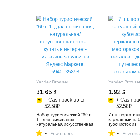
Маркете, 103137962092
Qingqi на Янде
103821696691
Yandex Browser
Yandex Browse
31.65
1.92
$
$
+ Cash back up to
+ Cash bac
52.58₽
52.58₽
Набор туристический "60 в
7 шт. портатив
1", для выживания,
карманный наб
натуральная/искусственная
зубочисток из
кожа – купить в интернет-
нержавеющей с
-
-
магазине shiyaozi на
Few orders
многоразовый 
Few ord
Яндекс Маркете,
металла с дер