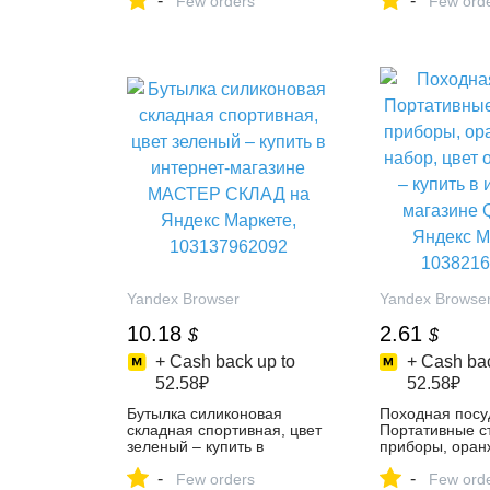
-
-
комплект, цвет
Few orders
комплект, цвет
Few ord
разноцветный – купить в
разноцветный –
интернет-магазине
интернет-магаз
DYYshop на Яндекс
на Яндекс Мар
Маркете, 5430686717
4339287237
Yandex Browser
Yandex Browse
10.18
2.61
$
$
+ Cash back up to
+ Cash bac
52.58₽
52.58₽
Бутылка силиконовая
Походная посу
складная спортивная, цвет
Портативные с
зеленый – купить в
приборы, оран
интернет-магазине
набор, цвет о
-
-
МАСТЕР СКЛАД на Яндекс
Few orders
купить в интер
Few ord