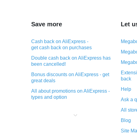
5940135898
путешествий н
воздухе – купит
интернет-магаз
на Яндекс Мар
103699416019
Save more
Let u
Cash back on AliExpress -
Megabo
get cash back on purchases
Megabo
Double cash back on AliExpress has
Megabo
been cancelled!
Extensi
Bonus discounts on AliExpress - get
back
great deals
Help
All about promotions on AliExpress -
types and option
Ask a q
What is cash back when making
All stor
purchases on AliExpress - short and
sweet
Blog
The best place to download cash
Site M
back for AliExpress and how to