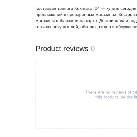
Костровая тренога Kukmara т04 — купить сегодня 
предложений в проверенных магазинах. Костровая
магазины поблизости на карте. Достоинства и не
отзывах покупателей, обзорах, видео и обсуждени
Product reviews
0
There are no reviews of th
this product, be the fi