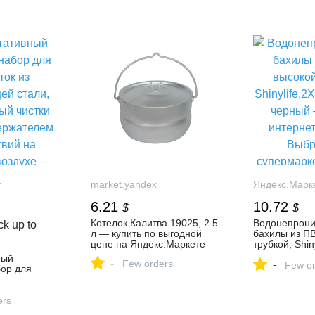
кс Маркете,
Маркете, 5464349469
на Яндекс Ма
10382169668
r
market.yandex
Яндекс.Марк
6.21
10.72
$
$
Котелок Калитва 19025, 2.5
Водонепрон
k up to
л — купить по выгодной
бахилы из ПВ
цене на Яндекс.Маркете
трубкой, Shin
цвет черный 
ный
-
Few orders
-
интернет-ма
Few or
ор для
Выбранный с
Байхуа на Ян
тали,
4624015323
чистки
ers
жателем