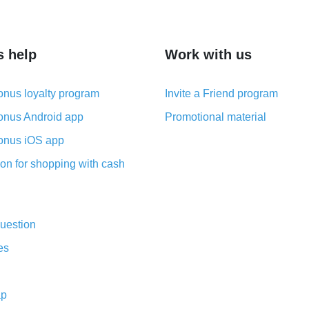
а открытом
ь в
ине Fanffcc
кете,
s help
Work with us
nus loyalty program
Invite a Friend program
nus Android app
Promotional material
nus iOS app
on for shopping with cash
uestion
es
ap