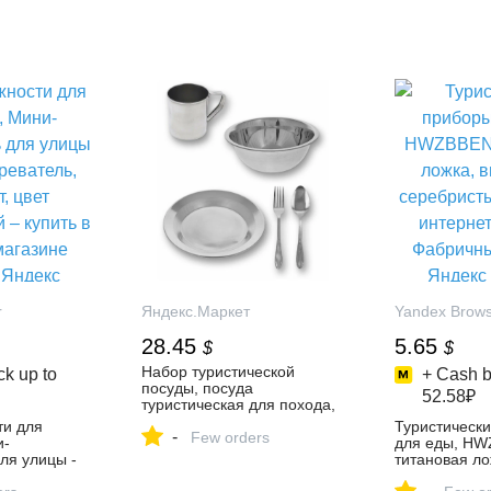
r
Яндекс.Маркет
Yandex Brow
28.45
5.65
$
$
Набор туристической
k up to
+ Cash b
посуды, посуда
52.58₽
туристическая для похода,
кемпинга, 5 предметов,
и для
Туристическ
-
нерж.сталь — купить по
Few orders
и-
для еды, HW
выгодной цене на
ля улицы -
титановая ло
Яндекс.Маркете
тель,
цвет серебри