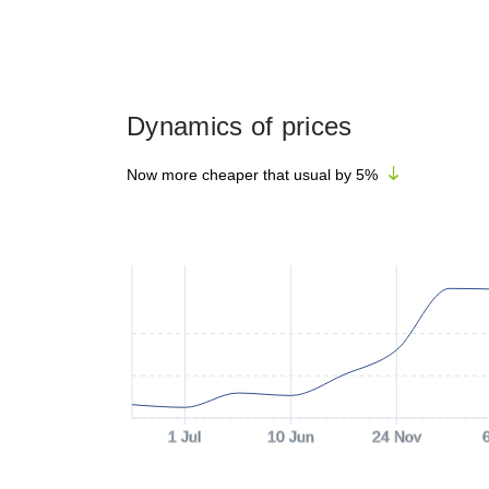
Dynamics of prices
Now more cheaper that usual by
5
%
1 Jul
10 Jun
24 Nov