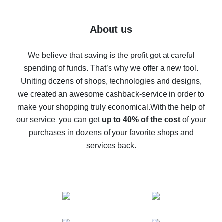
7% cash back on AliExpress - save on purchases
Five ways to get the most cash back on AliExpress
About us
How to get back on AliExpress - easy ways to get cash
back
We believe that saving is the profit got at careful
spending of funds. That’s why we offer a new tool.
10% cash back on AliExpress - the impossible is
possible
Uniting dozens of shops, technologies and designs,
we created an awesome cashback-service in order to
The best cash back on AliExpress - how to find it
make your shopping truly economical.
With the help of
The best cash back service for AliExpress - let's
our service, you can get
up to 40% of the cost
of your
compare offers
purchases in dozens of your favorite shops and
services back.