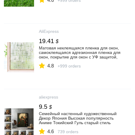
4.6
Декоративные пленки| | АлиЭкспресс
+999 orders
AliExpress
19.41
$
Матовая неклеящаяся пленка для окон,
самоклеящаяся адгезионная пленка для
окон, покрытие для окон с УФ защитой,
стеклянные Наклейки для декора дома,
4.8
офиса, крестик|Декоративные пленки| |
+999 orders
АлиЭкспресс
aliexpress
9.5
$
Семейный настенный художественный
Декор Япония Высокая популярность
Аниме Токийский Гуль старый стиль
плакат ретро стиль украшение дома
4.6
плакат o23|Рисование и каллиграфия| |
739 orders