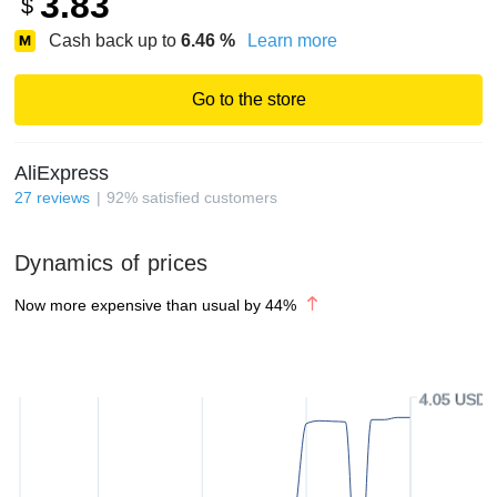
3.83
$
Cash back up to
6.46
%
Learn more
Go to the store
AliExpress
27
reviews
92
%
satisfied customers
Dynamics of prices
Now more expensive than usual by
44
%
4.05 USD