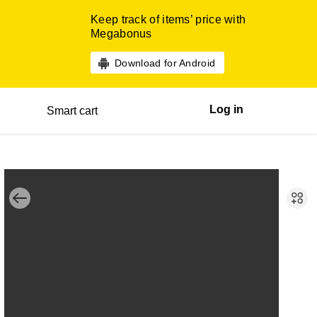
Keep track of items’ price with
Megabonus
Download for Android
Log in
Smart cart