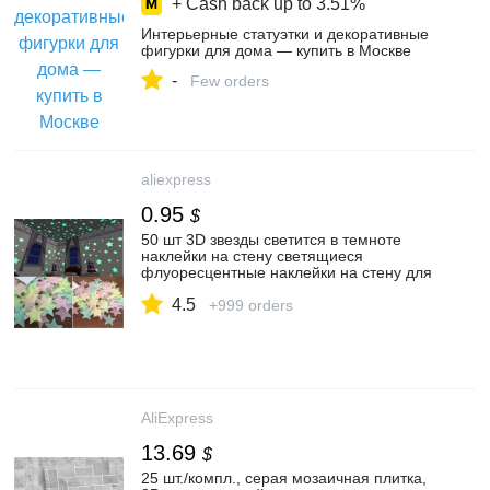
+ Cash back up to
3.51%
Интерьерные статуэтки и декоративные
фигурки для дома — купить в Москве
-
Few orders
aliexpress
0.95
$
50 шт 3D звезды светится в темноте
наклейки на стену светящиеся
флуоресцентные наклейки на стену для
детской комнаты, спальни, потолка,
4.5
домашнего декора|Наклейки на стену| |
+999 orders
АлиЭкспресс
AliExpress
13.69
$
25 шт./компл., серая мозаичная плитка,