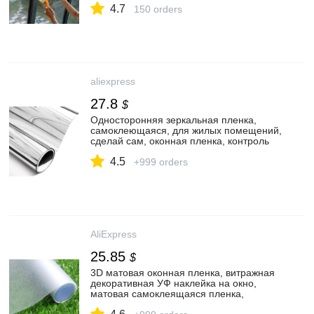
4.7
УФ защита, контроль тепла|
150 orders
Декоративные пленки| | АлиЭкспресс
aliexpress
27.8
$
Односторонняя зеркальная пленка,
самоклеющаяся, для жилых помещений,
сделай сам, оконная пленка, контроль
тепла, блики, контроль, защита от УФ
4.5
лучей, Тонировка окон для офиса|
+999 orders
Декоративные пленки| | АлиЭкспресс
AliExpress
25.85
$
3D матовая оконная пленка, витражная
декоративная УФ наклейка на окно,
матовая самоклеящаяся пленка,
наклейка на окно для стекла|