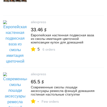
АлиЭкспресс
aliexpress
33.46
$
Европейская настенная подвесная ваза
из смолы имитация цветочной
композиции кулон для домашней
гостиной, ТВ диван фон для украшения
5
стен-in Вазы from Дом и животные on
6 orders
AliExpress
aliexpress
65.5
$
Современные смолы лошади
аксессуары ремесла фэншуй домашняя
гостиная настольные статуэтки
украшения офисный стол мебель
-
украшения-in Статуэтки и миниатюры
Few orders
from Дом и животные on AliExpress