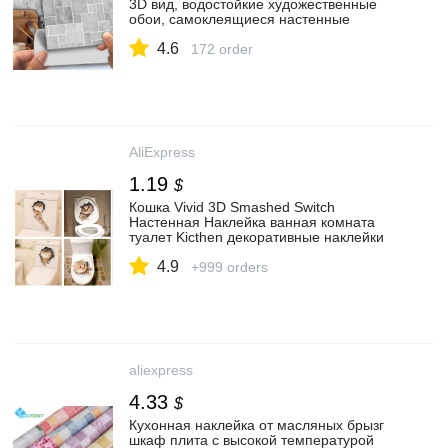
3D вид, водостойкие художественные
обои, самоклеящиеся настенные
ремонтные декоративные кухонные
4.6
плиточные наклейки|Наклейки на стену| |
172 order
АлиЭкспресс
AliExpress
1.19
$
Кошка Vivid 3D Smashed Switch
Настенная Наклейка ванная комната
туалет Kicthen декоративные наклейки
забавные животные Декор постер ПВХ
4.9
роспись искусства|switch wall sticker|wall
+999 orders
stickerstickers bathroom | АлиЭкспресс
aliexpress
4.33
$
Кухонная наклейка от масляных брызг
шкаф плита с высокой температурой