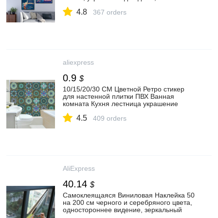
дерево, милая картина для спальни,
4.8
модульные картины, рамка|Рисование и
367 orders
каллиграфия| | АлиЭкспресс
aliexpress
0.9
$
10/15/20/30 СМ Цветной Ретро стикер
для настенной плитки ПВХ Ванная
комната Кухня лестница украшение
дома обои водонепроницаемый Vinly арт
4.5
росписи|Наклейки на стену| |
409 orders
АлиЭкспресс
AliExpress
40.14
$
Самоклеящаяся Виниловая Наклейка 50
на 200 см черного и серебряного цвета,
одностороннее видение, зеркальный
эффект, Тонировочная пленка для окон,