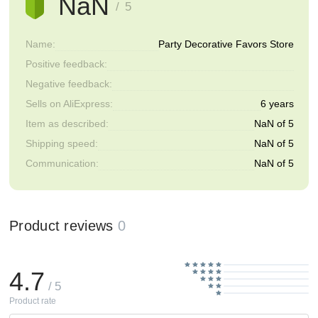
NaN
/ 5
Name:
Party Decorative Favors Store
Positive feedback:
Negative feedback:
Sells on AliExpress:
6 years
Item as described:
NaN of 5
Shipping speed:
NaN of 5
Communication:
NaN of 5
Product reviews
0
4.7
/ 5
Product rate