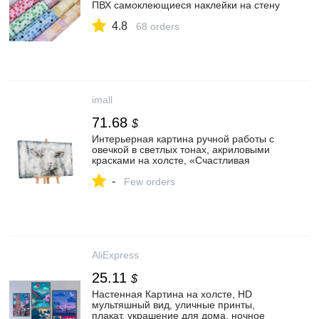
ПВХ самоклеющиеся наклейки на стену
водостойкие дымовые бытовые плитки
4.8
наклейки|Наклейки на стену| |
68 orders
АлиЭкспресс
imall
71.68
$
Интерьерная картина ручной работы с
овечкой в светлых тонах, акриловыми
красками на холсте, «Счастливая
овечка», 120×80 см – купить по цене
-
3,200.00 грн. в rozetka.com.ua | imall.com
Few orders
AliExpress
25.11
$
Настенная Картина на холсте, HD
мультяшный вид, уличные принты,
плакат, украшение для дома, ночное