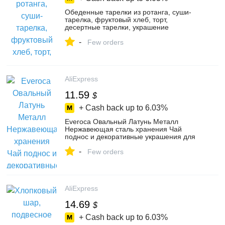
Обеденные тарелки из ротанга, суши-
тарелка, фруктовый хлеб, торт,
десертные тарелки, украшение
рождественской столовой комнаты
-
Few orders
AliExpress
11.59
$
+ Cash back up to
6.03%
Everoca Овальный Латунь Металл
Нержавеющая сталь хранения Чай
поднос и декоративные украшения для
хранения пластина фруктовый торт
-
металличе...
Few orders
AliExpress
14.69
$
+ Cash back up to
6.03%