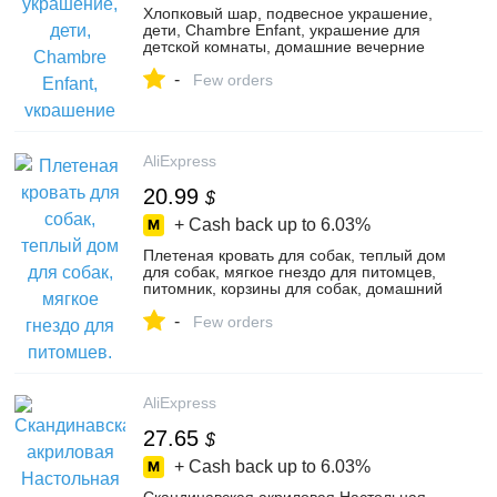
Хлопковый шар, подвесное украшение,
дети, Chambre Enfant, украшение для
детской комнаты, домашние вечерние
Свадебные Рождественские украшения
-
на с...
Few orders
AliExpress
20.99
$
+ Cash back up to
6.03%
Плетеная кровать для собак, теплый дом
для собак, мягкое гнездо для питомцев,
питомник, корзины для собак, домашний
спальный мешок, клетка дл...
-
Few orders
AliExpress
27.65
$
+ Cash back up to
6.03%