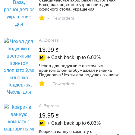
Скандинавская акриловая Настольная
Ваза, разноцветное украшение для
офисного стола, украшения
геометрической формы, подставка для
-
цветов, ...
Few orders
AliExpress
13.99
$
+ Cash back up to
6.03%
Чехол для подушки с цветочным
принтом хлопчатобумажная изнанка
Поддержка Чехлы для подушек вышивка
для дома и общежития Номер
-
Декоративны...
Few orders
AliExpress
19.95
$
+ Cash back up to
6.03%
Коврик в ванную комнату с