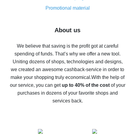
8% cash back on AliExpress - saving real money is a
real thing
Promotional material
7% cash back on AliExpress - save on purchases
Five ways to get the most cash back on AliExpress
About us
How to get back on AliExpress - easy ways to get cash
back
We believe that saving is the profit got at careful
spending of funds. That’s why we offer a new tool.
10% cash back on AliExpress - the impossible is
possible
Uniting dozens of shops, technologies and designs,
we created an awesome cashback-service in order to
The best cash back on AliExpress - how to find it
make your shopping truly economical.
With the help of
The best cash back service for AliExpress - let's
our service, you can get
up to 40% of the cost
of your
compare offers
purchases in dozens of your favorite shops and
services back.