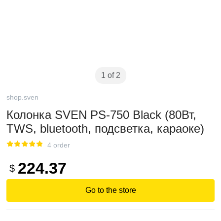
1 of 2
shop.sven
Колонка SVEN PS-750 Black (80Вт,
TWS, bluetooth, подсветка, караоке)
4 order
224.37
$
Go to the store