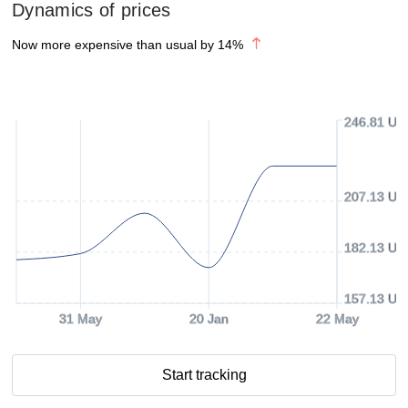
Dynamics of prices
Now more expensive than usual by
14
%
246.81 US
207.13 US
182.13 US
157.13 US
31 May
20 Jan
22 May
Start tracking