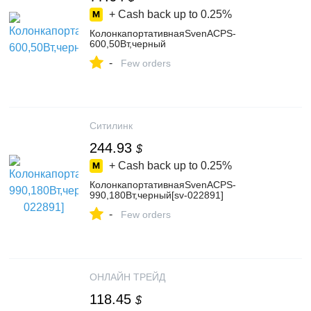
+ Cash back up to
0.25%
КолонкапортативнаяSvenАСPS-
600,50Вт,черный
-
Few orders
Ситилинк
244.93
$
+ Cash back up to
0.25%
КолонкапортативнаяSvenАСPS-
990,180Вт,черный[sv-022891]
-
Few orders
ОНЛАЙН ТРЕЙД
118.45
$