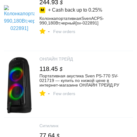
244.93
$
+ Cash back up to
0.25%
КолонкапортативнаяSvenАСPS-
990,180Вт,черный[sv-022891]
-
Few orders
ОНЛАЙН ТРЕЙД
118.45
$
Портативная акустика Sven PS-770 SV-
021719 — купить по низкой цене в
интернет-магазине ОНЛАЙН ТРЕЙД.РУ
-
Few orders
Ситилинк
77.64
$