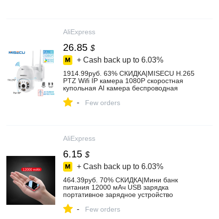
изделие, подарок|Броши| | - AliExpress
AliExpress
26.85
$
+ Cash back up to
6.03%
1914.99руб. 63% СКИДКА|MISECU H.265
PTZ Wifi IP камера 1080P скоростная
купольная AI камера беспроводная
ONVIF аудио уличная
-
водонепроницаемая цветная Ночная ИК
Few orders
камера безопасности P2P|Камеры
видеонаблюдения| | - AliExpress
AliExpress
6.15
$
+ Cash back up to
6.03%
464.39руб. 70% СКИДКА|Мини банк
питания 12000 мАч USB зарядка
портативное зарядное устройство
Внешний аккумулятор для Xiaomi mi 8
-
iPhone 11 pro Samsung S8 повербанк|
Few orders
Внешние аккумуляторы| | - AliExpress