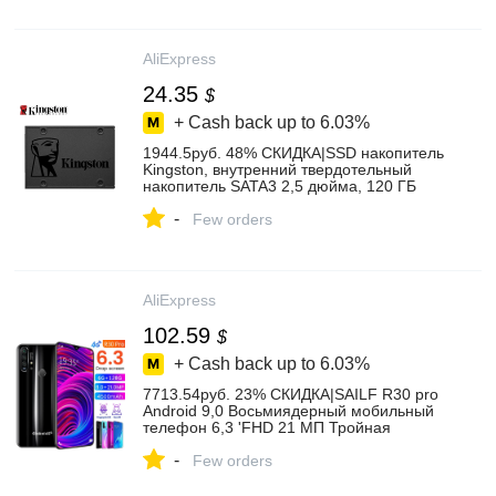
AliExpress
24.35
$
+ Cash back up to
6.03%
1944.5руб. 48% СКИДКА|SSD накопитель
Kingston, внутренний твердотельный
накопитель SATA3 2,5 дюйма, 120 ГБ
240 ГБ 480 ГБ 960 ГБ, жесткий диск для
-
лэптопа, ноутбука, ПК, накопитель на
Few orders
жестком диске|kingston ssd|kingston ssd
120gb|ssd 120gb - AliExpress
AliExpress
102.59
$
+ Cash back up to
6.03%
7713.54руб. 23% СКИДКА|SAILF R30 pro
Android 9,0 Восьмиядерный мобильный
телефон 6,3 'FHD 21 МП Тройная
камера 6 ГБ ОЗУ 128 Гб ПЗУ смартфон
-
4G gsm wcdma разблокирован|
Few orders
Мобильные телефоны| | - AliExpress