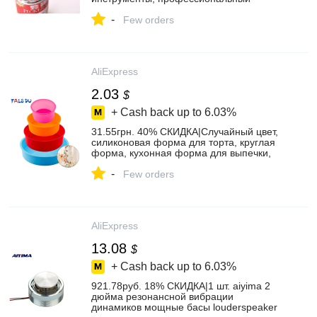
ручной консервный нож из
-
нержавеющей стали, ручной консервный
Few orders
нож|Открывалки| | - AliExpress
AliExpress
2.03
$
+ Cash back up to
6.03%
31.55грн. 40% СКИДКА|Случайный цвет,
силиконовая форма для торта, круглая
форма, кухонная форма для выпечки,
сделай сам, десерты выпечка форма,
-
формы для торта, мусса, форма для
Few orders
выпечки, инструменты|Формы для
тортов| | - AliExpress
AliExpress
13.08
$
+ Cash back up to
6.03%
921.78руб. 18% СКИДКА|1 шт. aiyima 2
дюйма резонансной вибрации
динамиков мощные басы louderspeaker