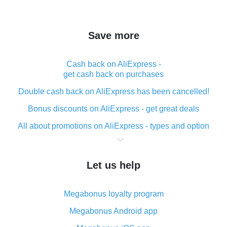
Save more
Cash back on AliExpress -
get cash back on purchases
Double cash back on AliExpress has been cancelled!
Bonus discounts on AliExpress - get great deals
All about promotions on AliExpress - types and option
What is cash back when making purchases on
AliExpress - short and sweet
Let us help
The best place to download cash back for AliExpress
and how to install it
Megabonus loyalty program
What is the AliExpress cash back plugin and what are
its advantages
Megabonus Android app
Cash back from the AliExpress mobile app -