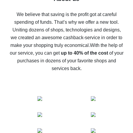
How to get back on AliExpress - easy ways to get cash
back
We believe that saving is the profit got at careful
spending of funds. That’s why we offer a new tool.
10% cash back on AliExpress - the impossible is
possible
Uniting dozens of shops, technologies and designs,
we created an awesome cashback-service in order to
The best cash back on AliExpress - how to find it
make your shopping truly economical.
With the help of
The best cash back service for AliExpress - let's
our service, you can get
up to 40% of the cost
of your
compare offers
purchases in dozens of your favorite shops and
services back.