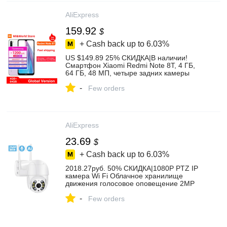
AliExpress
159.92
$
+ Cash back up to
6.03%
US $149.89 25% СКИДКА|В наличии!
Смартфон Xiaomi Redmi Note 8T, 4 ГБ,
64 ГБ, 48 МП, четыре задних камеры
Snapdragon 665, Восьмиядерный, 4000
-
мАч, NFC|Мобильные телефоны| | -
Few orders
AliExpress
AliExpress
23.69
$
+ Cash back up to
6.03%
2018.27руб. 50% СКИДКА|1080P PTZ IP
камера Wi Fi Облачное хранилище
движения голосовое оповещение 2MP
CCTV камера цветной ИК светильник Ai
-
аудио камера видеонаблюдения|Камеры
Few orders
видеонаблюдения| | - AliExpress