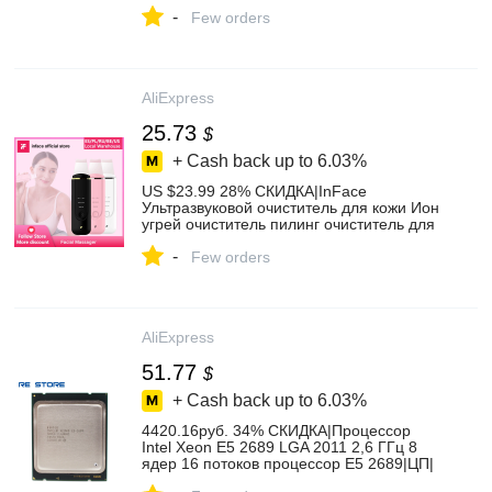
все частоты Рупоры 50 мм 4 Ом 25 вт|4
-
ohm|speaker vibration|resonance speaker
Few orders
- AliExpress
AliExpress
25.73
$
+ Cash back up to
6.03%
US $23.99 28% СКИДКА|InFace
Ультразвуковой очиститель для кожи Ион
угрей очиститель пилинг очиститель для
лопаты пилинг массажер для лица|
-
Скраб для кожи| | - AliExpress
Few orders
AliExpress
51.77
$
+ Cash back up to
6.03%
4420.16руб. 34% СКИДКА|Процессор
Intel Xeon E5 2689 LGA 2011 2,6 ГГц 8
ядер 16 потоков процессор E5 2689|ЦП|
| - AliExpress