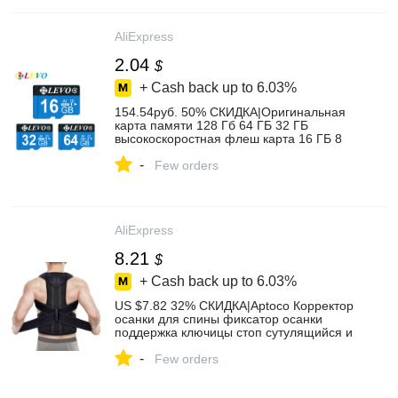
AliExpress
2.04
$
+ Cash back up to
6.03%
154.54руб. 50% СКИДКА|Оригинальная
карта памяти 128 Гб 64 ГБ 32 ГБ
высокоскоростная флеш карта 16 ГБ 8
ГБ память microsd TF/SD карты для
-
планшета/камеры/мобильного
Few orders
телефона| - AliExpress
AliExpress
8.21
$
+ Cash back up to
6.03%
US $7.82 32% СКИДКА|Aptoco Корректор
осанки для спины фиксатор осанки
поддержка ключицы стоп сутулящийся и
сгорбленный Регулируемый тренажер
-
для спины унисекс|Брекеты и подставки|
Few orders
| - AliExpress