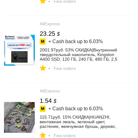
-
Few orders
AliExpress
23.25
$
+ Cash back up to
6.03%
2001.97руб. 53% СКИДКА|Внутренний
твердотельный накопитель, Kingston
A400 SSD; 120 ГБ, 240 ГБ, 480 ГБ; 2,5
дюйма, SATA III HDD, жесткий диск HD
-
SSD; ноуутбук и ПК 960 ГБ|state
Few orders
drive|internal solid state drive|solid state
drive - AliExpress
AliExpress
1.54
$
+ Cash back up to
6.03%
115.71руб. 15% СКИДКА|HUANZHI,
винтажная эмаль, зеленый цвет,
растение, жемчужная брошь, дерево,
лист лотоса, черника, вишня, цветок,
-
бамбук, брошь для женщин, ювелирное
Few orders