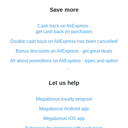
Save more
Cash back on AliExpress -
get cash back on purchases
Double cash back on AliExpress has been cancelled!
Bonus discounts on AliExpress - get great deals
All about promotions on AliExpress - types and option
What is cash back when making purchases on
AliExpress - short and sweet
Let us help
The best place to download cash back for AliExpress
and how to install it
Megabonus loyalty program
What is the AliExpress cash back plugin and what are
its advantages
Megabonus Android app
Cash back from the AliExpress mobile app -
Megabonus iOS app
advantages of the plugin