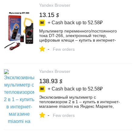
Yandex Browser
13.15
$
+ Cash back up to
52.58₽
Мультиметр переменного/постоянного
тока DT-266, электронный тестер,
цифровые клещи – купить в интернет-
магазине MAT-GROUP на Яндекс
-
Маркете, 103212577111
Few orders
Yandex Browser
138.93
$
+ Cash back up to
52.58₽
Эксклюзивный мультиметр с
тепловизором 2 в 1 – купить в интернет-
магазине miaomi на Яндекс Маркете,
5044368390
-
Few orders