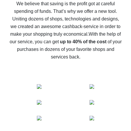
back
We believe that saving is the profit got at careful
spending of funds. That’s why we offer a new tool.
10% cash back on AliExpress - the impossible is
possible
Uniting dozens of shops, technologies and designs,
we created an awesome cashback-service in order to
The best cash back on AliExpress - how to find it
make your shopping truly economical.
With the help of
The best cash back service for AliExpress - let's
our service, you can get
up to 40% of the cost
of your
compare offers
purchases in dozens of your favorite shops and
services back.