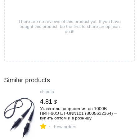
There are no reviews of this product yet. If you have
bought this product, be the first to share an opinion
on it!
Similar products
chipdip
4.81
$
Указатель напряжения до 1000В
ПИН-90Э ET-UNN101 (8005632364) –
купить оптом и в розницу
-
Few orders