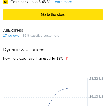
Cash back up to
6.46
%
Learn more
Go to the store
AliExpress
27
reviews
92
%
satisfied customers
Dynamics of prices
Now more expensive than usual by
19
%
23.32 USD
19.13 USD