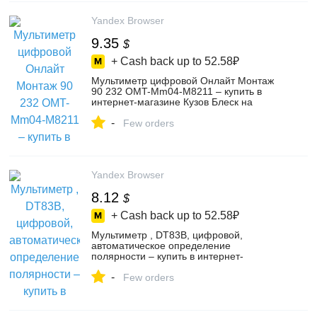
Yandex Browser
9.35
$
+ Cash back up to
52.58₽
Мультиметр цифровой Онлайт Монтаж
90 232 OMT-Mm04-M8211 – купить в
интернет-магазине Кузов Блеск на
Яндекс Маркете, 6027774800
-
Few orders
Yandex Browser
8.12
$
+ Cash back up to
52.58₽
Мультиметр , DT83B, цифровой,
автоматическое определение
полярности – купить в интернет-
магазине jiacaixiangbao на Яндекс
-
Маркете, 4979028690
Few orders