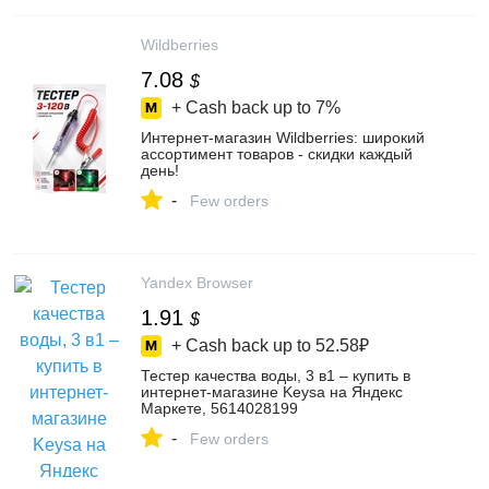
Wildberries
7.08
$
+ Cash back up to
7%
Интернет‑магазин Wildberries: широкий
ассортимент товаров - скидки каждый
день!
-
Few orders
Yandex Browser
1.91
$
+ Cash back up to
52.58₽
Тестер качества воды, 3 в1 – купить в
интернет-магазине Keysa на Яндекс
Маркете, 5614028199
-
Few orders