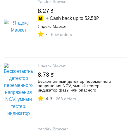
Yandex Browser
8.27
$
+ Cash back up to
52.58₽
Яндекс Маркет
-
Few orders
Яндекс.Маркет
8.73
$
Бесконтактный детектор переменного
напряжения NCV, умный тестер,
индикатор фазы или опасного
напряжения. — купить в интернет-
4.3
магазине по низкой цене на Яндекс
268 orders
Маркете
Yandex Browser