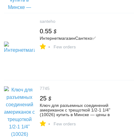
santeho
0.55
$
ИнтернетмагазинСантехо✅
-
Few orders
7745
25
$
Ключ для разъемных соединений
американок с трещоткой 1/2-1 1/4"
(10026) купить в Минске — цены в
интернет-магазине 7745.by
-
Few orders