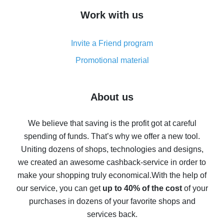
How to get cash back on AliExpress - overview of
Work with us
simple methods
Cash back on AliExpress - customer reviews
Invite a Friend program
8% cash back on AliExpress - saving real money is a
real thing
Promotional material
7% cash back on AliExpress - save on purchases
Five ways to get the most cash back on AliExpress
About us
How to get back on AliExpress - easy ways to get cash
back
We believe that saving is the profit got at careful
spending of funds. That’s why we offer a new tool.
10% cash back on AliExpress - the impossible is
possible
Uniting dozens of shops, technologies and designs,
we created an awesome cashback-service in order to
The best cash back on AliExpress - how to find it
make your shopping truly economical.
With the help of
The best cash back service for AliExpress - let's
our service, you can get
up to 40% of the cost
of your
compare offers
purchases in dozens of your favorite shops and
services back.