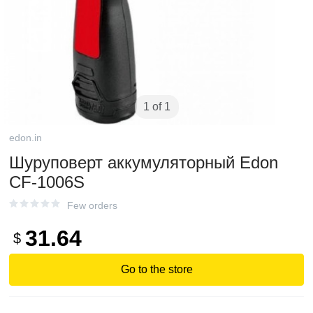
1 of 1
edon.in
Шуруповерт аккумуляторный Edon
CF-1006S
Few orders
31.64
$
Go to the store