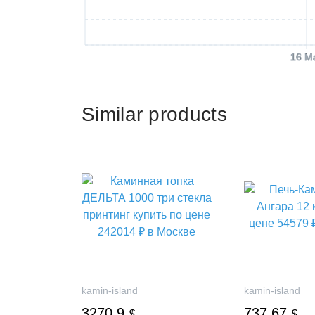
16 M
Similar products
kamin-island
kamin-island
3270.9
737.67
$
$