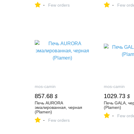
-
-
Few orders
Few ord
mos-camin
mos-camin
857.68
1029.73
$
$
Печь AURORA
Печь GALA, че
эмалированная, черная
(Plamen)
(Plamen)
-
Few ord
-
Few orders