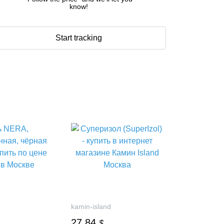
know!
Start tracking
kamin-island
27.84
$