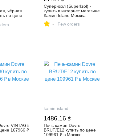
Суперизол (SuperIzol) -
ая, чёрная
купить в интернет магазине
ить по цене
Камин Island Москва
скве
-
Few orders
ders
kamin-island
1486.16
$
Dovre VINTAGE
Печь-камин Dovre
 цене 167966 ₽
BRUT/E12 купить по цене
109961 ₽ в Москве