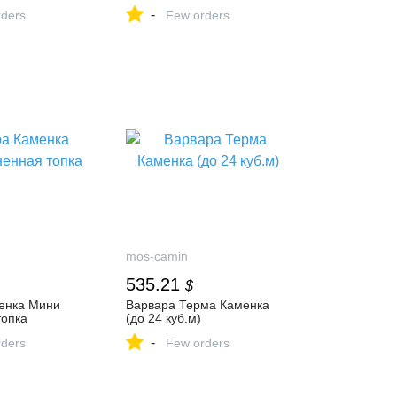
-
ders
Few orders
mos-camin
535.21
$
енка Мини
Варвара Терма Каменка
топка
(до 24 куб.м)
-
ders
Few orders