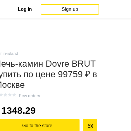
Log in
Sign up
min-island
ечь-камин Dovre BRUT
упить по цене 99759 ₽ в
оскве
Few orders
1348.29
Go to the store