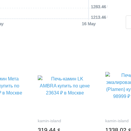
1283.46 USD
1213.46 USD
ay
16 May
kamin-island
kamin-island
319.44
1338.02
$
$