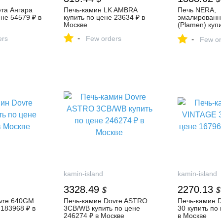
та Ангара
Печь-камин LK AMBRA
Печь NERA,
ене 54579 ₽ в
купить по цене 23634 ₽ в
эмалированн
Москве
(Plamen) куп
98999 ₽ в Мо
-
ers
Few orders
-
Few or
kamin-island
kamin-island
3328.49
2270.13
$
$
vre 640GM
Печь-камин Dovre ASTRO
Печь-камин 
 183968 ₽ в
3CB/WB купить по цене
30 купить по
246274 ₽ в Москве
в Москве