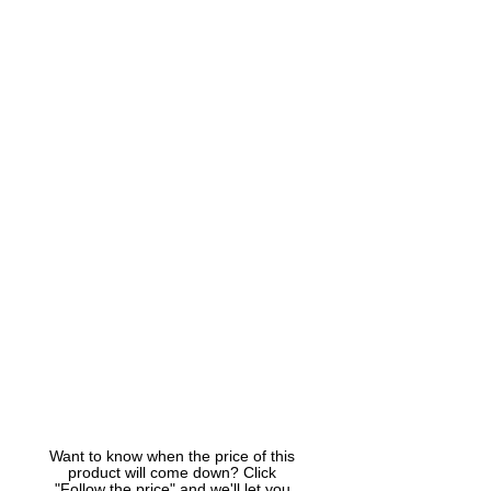
Want to know when the price of this
product will come down? Click
"Follow the price" and we'll let you