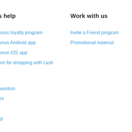
s help
Work with us
nus loyalty program
Invite a Friend program
nus Android app
Promotional material
nus iOS app
on for shopping with cash
uestion
es
ap