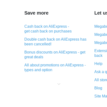
Save more
Let u
Cash back on AliExpress -
Megabo
get cash back on purchases
Megabo
Double cash back on AliExpress has
Megabo
been cancelled!
Extensi
Bonus discounts on AliExpress - get
back
great deals
Help
All about promotions on AliExpress -
types and option
Ask a q
What is cash back when making
All stor
purchases on AliExpress - short and
sweet
Blog
The best place to download cash
Site M
back for AliExpress and how to
install it