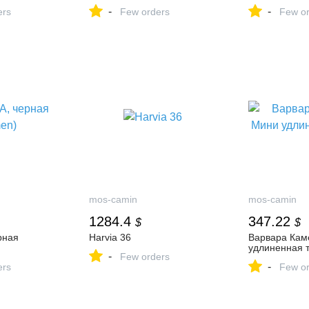
-
-
ers
Few orders
Few or
mos-camin
mos-camin
1284.4
347.22
$
$
рная
Harvia 36
Варвара Кам
удлиненная 
-
Few orders
-
ers
Few or