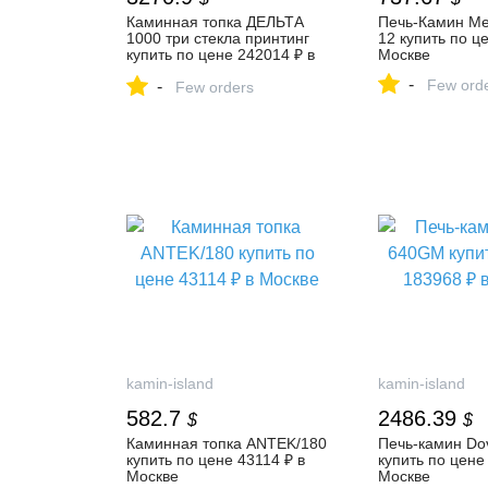
Каминная топка ДЕЛЬТА
Печь-Камин Ме
1000 три стекла принтинг
12 купить по ц
купить по цене 242014 ₽ в
Москве
Москве
-
Few ord
-
Few orders
kamin-island
kamin-island
582.7
2486.39
$
$
Каминная топка ANTEK/180
Печь-камин Do
купить по цене 43114 ₽ в
купить по цене
Москве
Москве