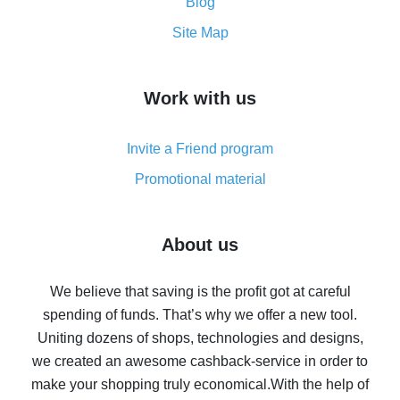
and what it does
Blog
How to get the most cash back on AliExpress -
Site Map
overview
How to get cash back on AliExpress - overview of
Work with us
simple methods
Cash back on AliExpress - customer reviews
Invite a Friend program
8% cash back on AliExpress - saving real money is a
real thing
Promotional material
7% cash back on AliExpress - save on purchases
Five ways to get the most cash back on AliExpress
About us
How to get back on AliExpress - easy ways to get cash
back
We believe that saving is the profit got at careful
spending of funds. That’s why we offer a new tool.
10% cash back on AliExpress - the impossible is
possible
Uniting dozens of shops, technologies and designs,
we created an awesome cashback-service in order to
The best cash back on AliExpress - how to find it
make your shopping truly economical.
With the help of
The best cash back service for AliExpress - let's