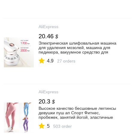
AliExpress
20.46
$
Электрическая шлифовальная машина
для удаления мозолей, машина для
педикюра, вакуумное средство для
отшелушивания кожи, очищающее
4.9
средство для ухода за ногами
27 orders
AliExpress
20.3
$
Высокое качество бесшовные леггинсы
девушки пуш ап Спорт Фитнес,
пробежек, занятий йогой, эластичные
брюки, кальсоны для женщин с высокой
5
талией с большой попой леггинсы
503 order