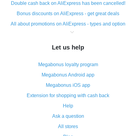
Double cash back on AliExpress has been cancelled!
Bonus discounts on AliExpress - get great deals
All about promotions on AliExpress - types and option
What is cash back when making purchases on
AliExpress - short and sweet
Let us help
The best place to download cash back for AliExpress
and how to install it
Megabonus loyalty program
What is the AliExpress cash back plugin and what are
its advantages
Megabonus Android app
Cash back from the AliExpress mobile app -
Megabonus iOS app
advantages of the plugin
Extension for shopping with cash back
Double cash back on AliExpress has been cancelled!
Help
How to use cash back on AliExpress - short manual
Ask a question
All about how cash back works on AliExpress
All stores
Cash back promo code from AliExpress - how it works