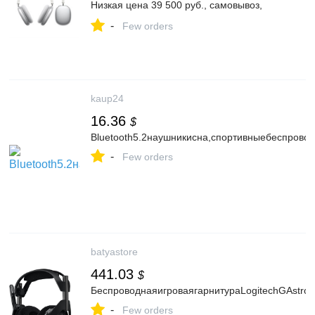
Низкая цена 39 500 руб., самовывоз,
доставка сегодня, оплата картой |
-
RifaStore.ru
Few orders
kaup24
16.36
$
Bluetooth5.2наушникисна,спортивныебеспрово
-
Few orders
batyastore
441.03
$
БеспроводнаяигроваягарнитураLogitechGAstr
-
Few orders