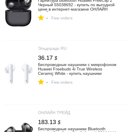
Гарнитура bluetooth Huawei FreeClip 2
Черный 55038692 - купить по выгодной
цене в интернет-магазине ОНЛАЙН
ТРЕЙД.РУ Липецк
-
Few orders
Эльдорадо RU
36.17
$
Беспроводные наушники с микрофоном
Huawei Freebuds 4i True Wireless
Ceramic White - купить наушники
ХУАВЕЙ Freebuds 4i True Wireless
-
Ceramic White по выгодной цене в
Few orders
интернет-магазине ЭЛЬДОРАДО с
доставкой в Москве и регионах России
ОНЛАЙН ТРЕЙД
183.13
$
Беспроводные наушники Bluetooth