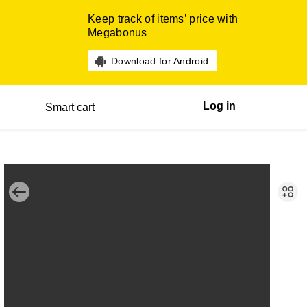
Keep track of items’ price with
Megabonus
Download for Android
Log in
Smart cart