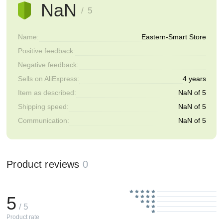
NaN
/ 5
Name:
Eastern-Smart Store
Positive feedback:
Negative feedback:
Sells on AliExpress:
4 years
Item as described:
NaN of 5
Shipping speed:
NaN of 5
Communication:
NaN of 5
Product reviews
0
5
/ 5
Product rate