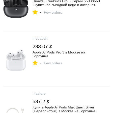
Huawei FreeBuds Pro 5 Серый 55038660
- купить по выгодной цене в интернет-
магазине ОНЛАЙН ТРЕЙД.РУ Санкт-
-
Петербург
Few orders
megabait
233.07
$
Apple AirPods Pro 3 в Москве на
Горбушке
-
Few orders
rifastore
537.2
$
Купить Apple AirPods Max Цвет: Silver
(Серебристый) в Москве на Горбушке.