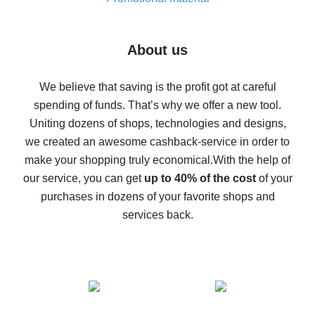
7% cash back on AliExpress - save on purchases
Five ways to get the most cash back on AliExpress
About us
How to get back on AliExpress - easy ways to get cash
back
We believe that saving is the profit got at careful
spending of funds. That’s why we offer a new tool.
10% cash back on AliExpress - the impossible is
possible
Uniting dozens of shops, technologies and designs,
we created an awesome cashback-service in order to
The best cash back on AliExpress - how to find it
make your shopping truly economical.
With the help of
The best cash back service for AliExpress - let's
our service, you can get
up to 40% of the cost
of your
compare offers
purchases in dozens of your favorite shops and
services back.