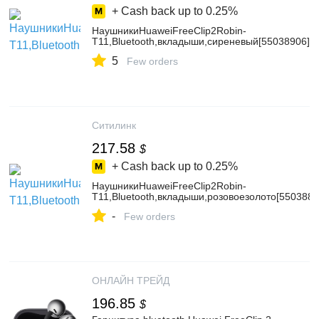
+ Cash back up to
0.25%
НаушникиHuaweiFreeClip2Robin-
T11,Bluetooth,вкладыши,сиреневый[55038906]
5
Few orders
Ситилинк
217.58
$
+ Cash back up to
0.25%
НаушникиHuaweiFreeClip2Robin-
T11,Bluetooth,вкладыши,розовоезолото[5503886
-
Few orders
ОНЛАЙН ТРЕЙД
196.85
$