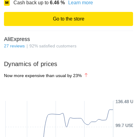
Cash back up to
6.46
%
Learn more
Go to the store
AliExpress
27
reviews
92
%
satisfied customers
Dynamics of prices
Now more expensive than usual by
23
%
136.48 US
99.7 USD