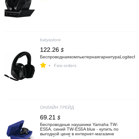
batyastore
122.26
$
БеспроводнаякомпьютернаягарнитураLogitech
-
Few orders
ОНЛАЙН ТРЕЙД
69.21
$
Беспроводные наушники Yamaha TW-
ES5A, синий TW-ES5A blue - купить по
выгодной цене в интернет-магазине
ОНЛАЙН ТРЕЙД.РУ Санкт-Петербург