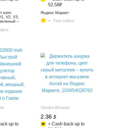
52.58₽
t esim
Яндекс Маркет
1, V2, V3,
-
Few orders
зеленый –
ернет-магазине
екс Маркете,
ders
ser
Yandex Browser
2.36
$
ack up to
+ Cash back up to