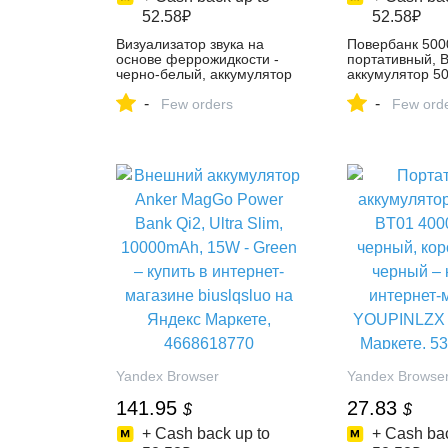
52.58₽
52.58₽
Визуализатор звука на
Повербанк 50
основе феррожидкости -
портативный, 
черно-белый, аккумулятор
аккумулятор 5
3000 мАч, танцующая
цвет черный м
-
-
феррожидкость,
Few orders
купить в интер
Few ord
креативное украшение
Обширные фин
дома – купить в интернет-
ресурсы на Ян
магазине YUELO на Яндекс
Маркете, 4375
Маркете, 4584627213
Yandex Browser
Yandex Browse
141.95
27.83
$
$
+ Cash back up to
+ Cash bac