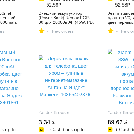
52.58₽
52.58₽
000mah
Внешний аккумулятор
9esim standar
Внешний
(Power Bank) Remax FCP-
адаптер V0, V
0000mah,
30 для 20000mAh (45W, PD,
цвет черный/
атовый –
Type-C, встроенный кабель
купить в инт
-
-
нет-магазине
ers
Type-C, LCD) (серый), цвет
Few orders
DuPei на Янд
Few or
ансовые
серый – купить в интернет-
4603371866
декс
магазине BaseMarket на
737885
Яндекс Маркете,
4398983286
r
Yandex Browser
Yandex Brow
3.34
89.62
$
$
k up to
+ Cash back up to
+ Cash b