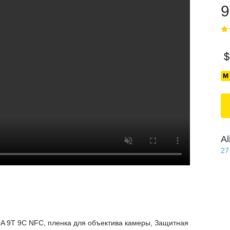
9
$
Al
27
9A 9T 9C NFC, пленка для объектива камеры, Защитная