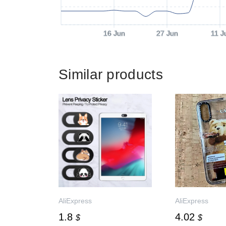
16 Jun
27 Jun
11 J
Similar products
AliExpress
AliExpress
1.8
4.02
$
$