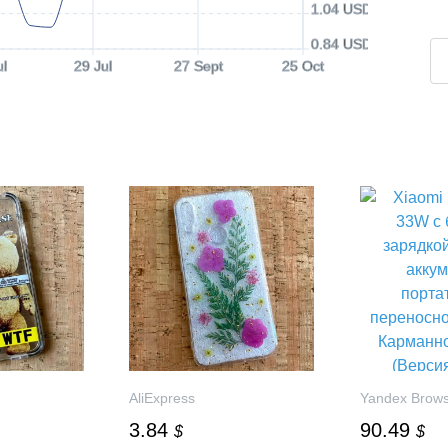
1.04 USD
0.84 USD
ul
29 Jul
27 Sept
25 Oct
AliExpress
Yandex Brow
3.84
90.49
$
$