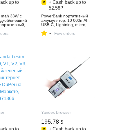
ack up to
+ Cash back up to
52.58₽
0 mah 33W с
PowerBank портативный
ядкой/внешний
аккумулятор, 10 000mAh,
портативный,
USB-C, Lightning, micro,
 мощный,
mini, солнечная батарея
-
здание
ders
чёрный, цвет black – купить
Few orders
рри Поттере) –
в интернет-магазине Smoke
ернет-магазине
Store на Яндекс Маркете,
декс Маркете,
4770158345
ser
Yandex Browser
195.78
$
ack up to
+ Cash back up to