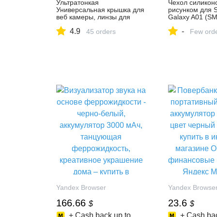
Ультратонкая
Чехол силикон
Универсальная крышка для
рисунком для 
веб камеры, линзы для
Galaxy A01 (S
телефона, антишпионская
WTF|Бамперы| 
4.9
-
Крышка для камеры iPad,
45 orders
АлиЭкспресс
Few ord
Macbook, веб ноутбук, ПК,
планшета, наклейка для
конфиденциальности
Yandex Browser
Yandex Browse
166.66
23.6
$
$
+ Cash back up to
+ Cash bac