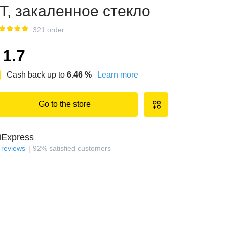
T, закаленное стекло
321 order
1.7
Cash back up to
6.46
%
Learn more
Go to the store
iExpress
reviews
92
%
satisfied customers