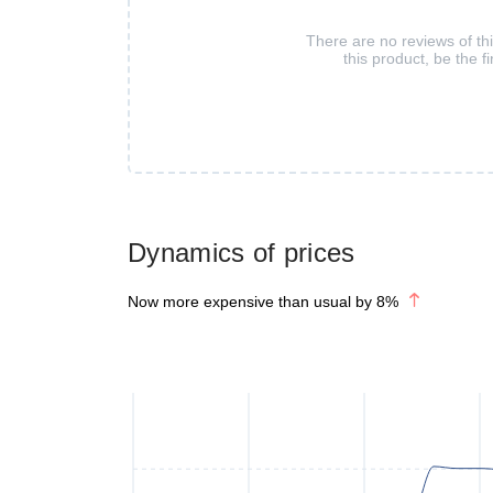
There are no reviews of th
this product, be the fi
Dynamics of prices
Now more expensive than usual by
8
%