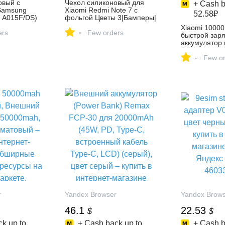
овый с
Чехол силиконовый для
+ Cash b
Samsung
Xiaomi Redmi Note 7 с
52.58₽
M A015F/DS)
фольгой Цветы 3|Бамперы|
|
| АлиЭкспресс
Xiaomi 1000
-
ers
Few orders
быстрой зар
аккумулятор 
переносной,
-
Карманное и
Few or
(Версия о Га
купить в инт
YUELO на Ян
4584207375
r
Yandex Browser
Yandex Brow
46.1
22.53
$
$
k up to
+ Cash back up to
+ Cash b