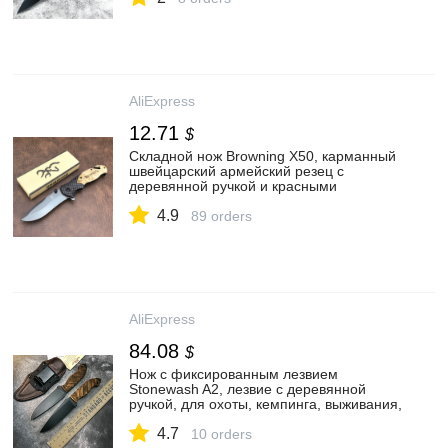
использования, многофункциональный
нож
AliExpress
12.71
$
Складной нож Browning X50, карманный
швейцарский армейский резец с
деревянной ручкой и красными
оттенками, повышенной твердости, для
4.9
охоты и кемпинга
89 orders
AliExpress
84.08
$
Нож с фиксированным лезвием
Stonewash A2, лезвие с деревянной
ручкой, для охоты, кемпинга, выживания,
тактические прямые ножи, уличный нож,
4.7
инструмент
10 orders