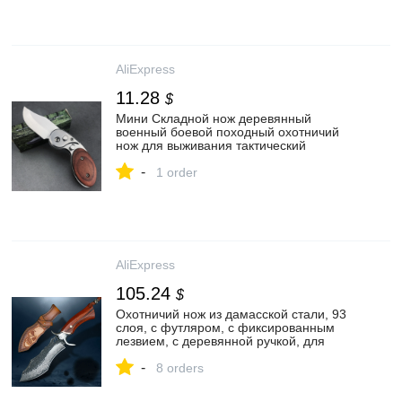
AliExpress
11.28
$
Мини Складной нож деревянный
военный боевой походный охотничий
нож для выживания тактический
Универсальный Карманный инструмент
-
для повседневного использования
1 order
мульти ножи
AliExpress
105.24
$
Охотничий нож из дамасской стали, 93
слоя, с футляром, с фиксированным
лезвием, с деревянной ручкой, для
выживания на природе|Ножи| |
-
АлиЭкспресс
8 orders