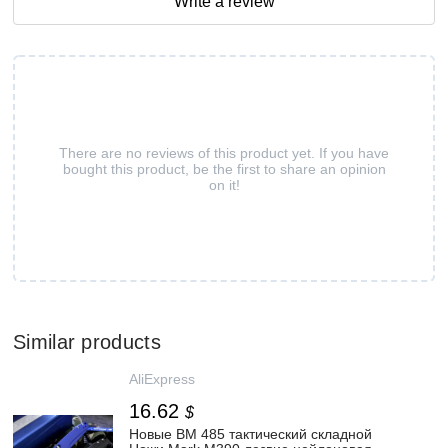
Write a review
There are no reviews of this product yet. If you have
bought this product, be the first to share an opinion
on it!
Similar products
AliExpress
16.62
$
Новые BM 485 тактический складной