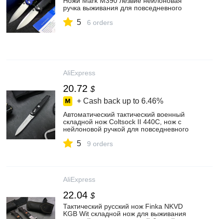
Ножи Mark M390 лезвие нейлоновая
ручка выживания для повседневного
использования, инструмент для
5
кемпинга, охоты, утилита уличный
6 orders
карманный нож Ножи
AliExpress
20.72
$
+ Cash back up to
6.46%
Автоматический тактический военный
складной нож Coltsock II 440C, нож с
нейлоновой ручкой для повседневного
использования, охоты и кемпинга
5
9 orders
AliExpress
22.04
$
Тактический русский нож Finka NKVD
KGB Wit складной нож для выживания