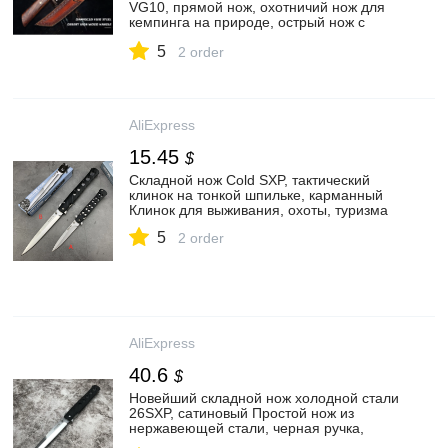
VG10, прямой нож, охотничий нож для
кемпинга на природе, острый нож с
фиксированным лезвием, тактический
5
нож для выживания, инструменты для
2 order
повседневного использования
AliExpress
15.45
$
Складной нож Cold SXP, тактический
клинок на тонкой шпильке, карманный
Клинок для выживания, охоты, туризма
5
2 order
AliExpress
40.6
$
Новейший складной нож холодной стали
26SXP, сатиновый Простой нож из
нержавеющей стали, черная ручка,
уличные тактические карманные ножи