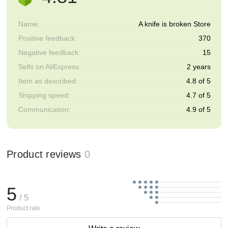
Name:
A knife is broken Store
Positive feedback:
370
Negative feedback:
15
Sells on AliExpress:
2 years
Item as described:
4.8 of 5
Shipping speed:
4.7 of 5
Communication:
4.9 of 5
Product reviews
0
5
/ 5
Product rate