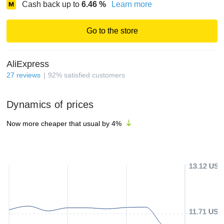
Cash back up to
6.46
%
Learn more
Go to the store
AliExpress
27
reviews
92
%
satisfied customers
Dynamics of prices
Now more cheaper that usual by
4
%
13.12 USD
11.71 USD