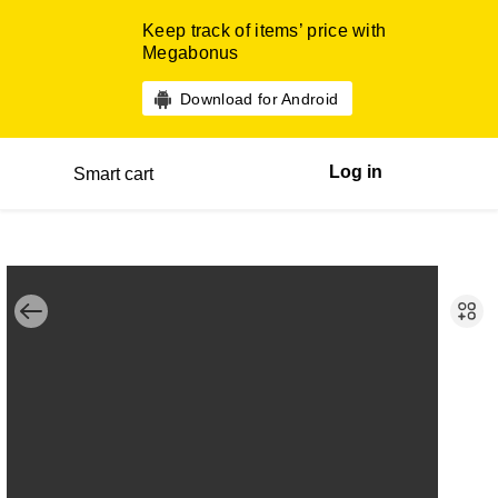
Keep track of items’ price with
Megabonus
Download for Android
Log in
Smart cart