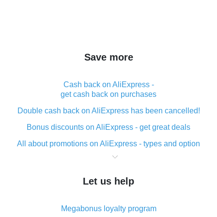
Save more
Cash back on AliExpress -
get cash back on purchases
Double cash back on AliExpress has been cancelled!
Bonus discounts on AliExpress - get great deals
All about promotions on AliExpress - types and option
What is cash back when making purchases on
AliExpress - short and sweet
Let us help
The best place to download cash back for AliExpress
and how to install it
Megabonus loyalty program
What is the AliExpress cash back plugin and what are