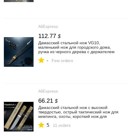
AliExpress
112.77
$
Дамасский стальной нож VG10,
маленький нож для городского дома,
ручка из черного дерева с держателем
для ножей, декоративный инструмент
-
для повседневного использования
Few orders
AliExpress
66.21
$
Дамасский стальной нож с высокой
твердостью, острый тактический нож для
кемпинга, охоты, короткий нож для
самообороны, тактический самурайский
5
меч
11 orders