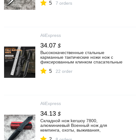
5
для кемпинга, для повседневного
7 orders
использования
AliExpress
34.07
$
Высококачественные стальные
карманные тактические ножи нож с
фиксированным клинком спасательные
инструменты охотничьи ножи охотничье
5
боевое снаряжение для активного
22 order
отдыха
AliExpress
34.13
$
Складной нож kerшоу 7800,
алюминиевый Военный нож для
кемпинга, охоты, выживания,
тактический Универсальный Карманный
2
инструмент для повседневного
8 orders