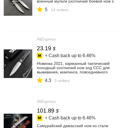
военный мульти охотничий боевой нож s
нейлоновый и кожаный футляр
5
14 orders
AliExpress
23.19
$
+ Cash back up to
6.46%
Новинка 2021, карманный тактический
походный охотничий нож sog CCC для
выживания, кемпинга, повседневного
использования, автоматический
4.3
складной нож 4 дюйма, алюминиевые
5 orders
ручки, инструменты
AliExpress
101.89
$
+ Cash back up to
6.46%
Самурайский дамасский нож из стали