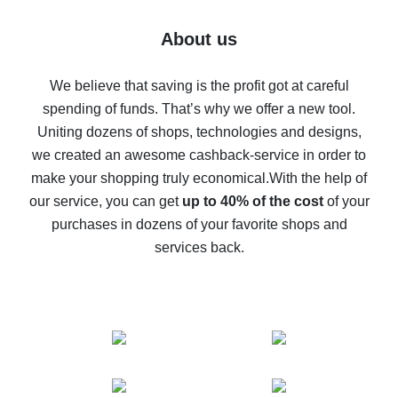
7% cash back on AliExpress - save on purchases
Five ways to get the most cash back on AliExpress
About us
How to get back on AliExpress - easy ways to get cash
back
We believe that saving is the profit got at careful
spending of funds. That’s why we offer a new tool.
10% cash back on AliExpress - the impossible is
possible
Uniting dozens of shops, technologies and designs,
we created an awesome cashback-service in order to
The best cash back on AliExpress - how to find it
make your shopping truly economical.
With the help of
The best cash back service for AliExpress - let's
our service, you can get
up to 40% of the cost
of your
compare offers
purchases in dozens of your favorite shops and
services back.