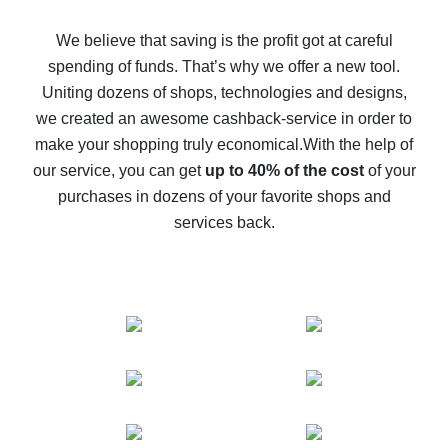
How to get back on AliExpress - easy ways to get cash
back
We believe that saving is the profit got at careful
spending of funds. That’s why we offer a new tool.
10% cash back on AliExpress - the impossible is
possible
Uniting dozens of shops, technologies and designs,
we created an awesome cashback-service in order to
The best cash back on AliExpress - how to find it
make your shopping truly economical.
With the help of
The best cash back service for AliExpress - let's
our service, you can get
up to 40% of the cost
of your
compare offers
purchases in dozens of your favorite shops and
services back.