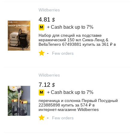
Wildberries
4.81
$
+ Cash back up to
7%
Набор для специй на подставке
керамический 150 мл Сима-Ленд &
BellaTenero 67493881 купить за 361 ₽ в
интернет‑магазине Wildberries
-
Few orders
Wildberries
7.12
$
+ Cash back up to
7%
перечница и солонка Первый Посудный
223885898 купить за 574 ₽ в
интернет‑магазине Wildberries
-
Few orders