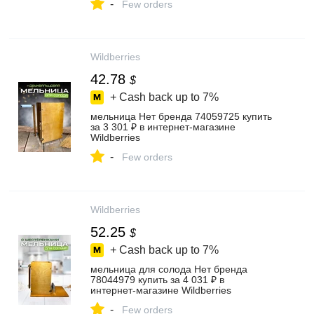
-
Few orders
Wildberries
42.78
$
+ Cash back up to
7%
мельница Нет бренда 74059725 купить
за 3 301 ₽ в интернет‑магазине
Wildberries
-
Few orders
Wildberries
52.25
$
+ Cash back up to
7%
мельница для солода Нет бренда
78044979 купить за 4 031 ₽ в
интернет‑магазине Wildberries
-
Few orders