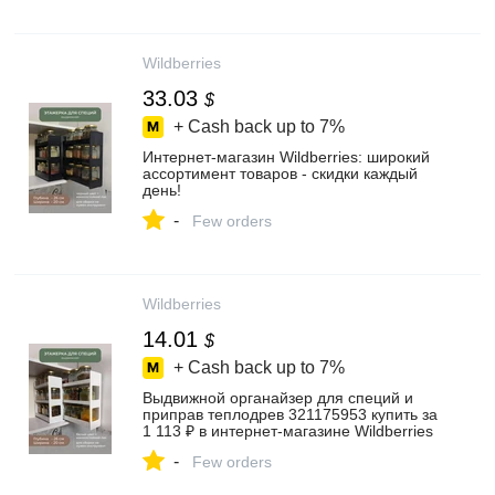
Wildberries
33.03
$
+ Cash back up to
7%
Интернет‑магазин Wildberries: широкий
ассортимент товаров - скидки каждый
день!
-
Few orders
Wildberries
14.01
$
+ Cash back up to
7%
Выдвижной органайзер для специй и
приправ теплодрев 321175953 купить за
1 113 ₽ в интернет‑магазине Wildberries
-
Few orders