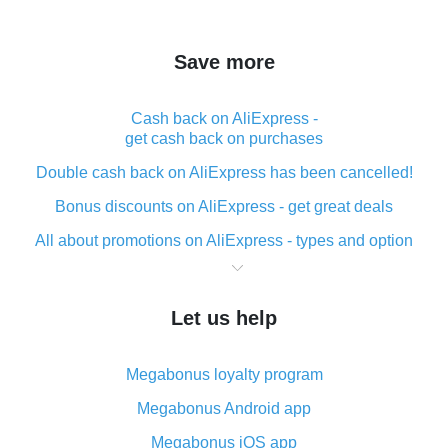
Save more
Cash back on AliExpress -
get cash back on purchases
Double cash back on AliExpress has been cancelled!
Bonus discounts on AliExpress - get great deals
All about promotions on AliExpress - types and option
What is cash back when making purchases on
AliExpress - short and sweet
Let us help
The best place to download cash back for AliExpress
and how to install it
Megabonus loyalty program
What is the AliExpress cash back plugin and what are
its advantages
Megabonus Android app
Cash back from the AliExpress mobile app -
Megabonus iOS app