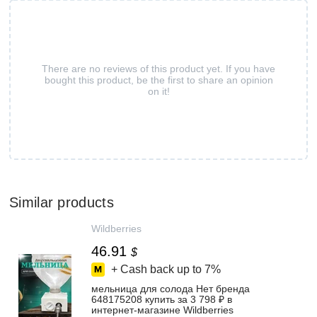
There are no reviews of this product yet. If you have
bought this product, be the first to share an opinion
on it!
Similar products
Wildberries
46.91
$
+ Cash back up to
7%
мельница для солода Нет бренда
648175208 купить за 3 798 ₽ в
интернет‑магазине Wildberries