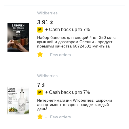
Wildberries
3.91
$
+ Cash back up to
7%
Набор баночек для специй 4 шт 350 мл с
крышкой и дозатором Специи - продукт
премиум качества 60724591 купить за
311 ₽ в интернет‑магазине Wildberries
-
Few orders
Wildberries
7
$
+ Cash back up to
7%
Интернет‑магазин Wildberries: широкий
ассортимент товаров - скидки каждый
день!
-
Few orders