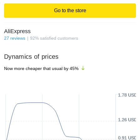
Go to the store
AliExpress
27
reviews
92
%
satisfied customers
Dynamics of prices
Now more cheaper that usual by
45
%
1.78 USD
1.26 USD
0.91 USD