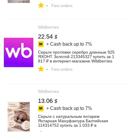
интернет‑магазине Wildberries
-
Few orders
Wildberries
22.54
$
+ Cash back up to
7%
Серьги протяжки серебро длинные 925
ЯХОНТ Золотой 213345327 купить за 1
817 ₽ в интернет‑магазине Wildberries
-
Few orders
Wildberries
13.06
$
+ Cash back up to
7%
Серьги с натуральным янтарем
Янтарная Мануфактура Балтийская
114314752 купить за 1 033 ₽ в
интернет‑магазине Wildberries