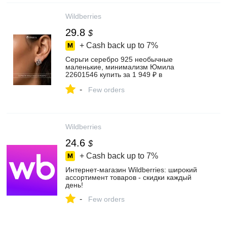
Wildberries
29.8
$
+ Cash back up to
7%
Серьги серебро 925 необычные
маленькие, минимализм Юмила
22601546 купить за 1 949 ₽ в
интернет‑магазине Wildberries
-
Few orders
Wildberries
24.6
$
+ Cash back up to
7%
Интернет‑магазин Wildberries: широкий
ассортимент товаров - скидки каждый
день!
-
Few orders