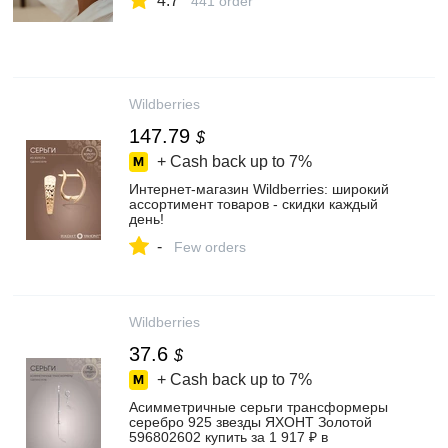
4.7
441 order
Wildberries
147.79
$
+ Cash back up to
7%
Интернет‑магазин Wildberries: широкий
ассортимент товаров - скидки каждый
день!
-
Few orders
Wildberries
37.6
$
+ Cash back up to
7%
Асимметричные серьги трансформеры
серебро 925 звезды ЯХОНТ Золотой
596802602 купить за 1 917 ₽ в