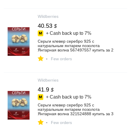
Wildberries
40.53
$
+ Cash back up to
7%
Серьги клевер серебро 925 с
натуральным янтарем позолота
Янтарная волна 567497557 купить за 2
998 ₽ в интернет‑магазине Wildberries
-
Few orders
Wildberries
41.9
$
+ Cash back up to
7%
Серьги клевер серебро 925 с
натуральным янтарем позолота
Янтарная волна 321524888 купить за 3
032 ₽ в интернет‑магазине Wildberries
-
Few orders