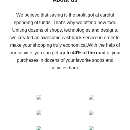
How to get back on AliExpress - easy ways to get cash
back
We believe that saving is the profit got at careful
spending of funds. That’s why we offer a new tool.
10% cash back on AliExpress - the impossible is
possible
Uniting dozens of shops, technologies and designs,
we created an awesome cashback-service in order to
The best cash back on AliExpress - how to find it
make your shopping truly economical.
With the help of
The best cash back service for AliExpress - let's
our service, you can get
up to 40% of the cost
of your
compare offers
purchases in dozens of your favorite shops and
services back.