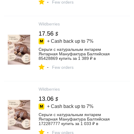
-
Few orders
Wildberries
17.56
$
+ Cash back up to
7%
Серьги с натуральным янтарем
Янтарная Мануфактура Балтийская
85428869 купить за 1 389 ₽ в
интернет‑магазине Wildberries
-
Few orders
Wildberries
13.06
$
+ Cash back up to
7%
Серьги с натуральным янтарем
Янтарная Мануфактура Балтийская
172287777 купить за 1 033 ₽ в
интернет‑магазине Wildberries
-
Few orders