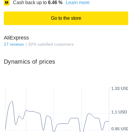
Cash back up to
6.46
%
Learn more
Go to the store
AliExpress
27
reviews
92
%
satisfied customers
Dynamics of prices
1.33 USD
1.1 USD
0.95 USD