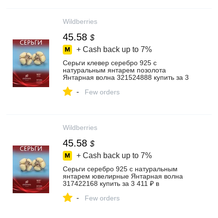
Wildberries
45.58
$
+ Cash back up to
7%
Серьги клевер серебро 925 с
натуральным янтарем позолота
Янтарная волна 321524888 купить за 3
032 ₽ в интернет‑магазине Wildberries
-
Few orders
Wildberries
45.58
$
+ Cash back up to
7%
Серьги серебро 925 с натуральным
янтарем ювелирные Янтарная волна
317422168 купить за 3 411 ₽ в
интернет‑магазине Wildberries
-
Few orders