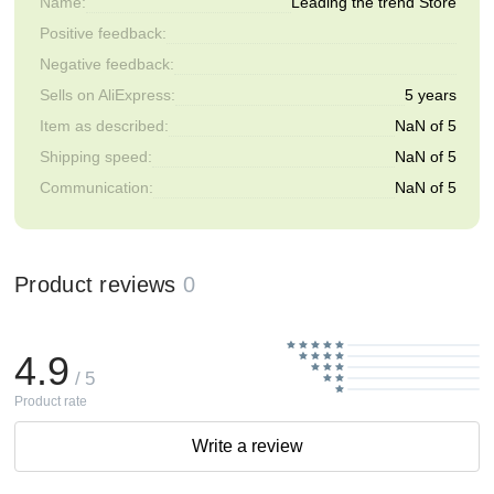
Name:
Leading the trend Store
Positive feedback:
Negative feedback:
Sells on AliExpress:
5 years
Item as described:
NaN of 5
Shipping speed:
NaN of 5
Communication:
NaN of 5
Product reviews
0
4.9
/ 5
Product rate
Write a review