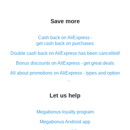
Save more
Cash back on AliExpress -
get cash back on purchases
Double cash back on AliExpress has been cancelled!
Bonus discounts on AliExpress - get great deals
All about promotions on AliExpress - types and option
What is cash back when making purchases on
AliExpress - short and sweet
Let us help
The best place to download cash back for AliExpress
and how to install it
Megabonus loyalty program
What is the AliExpress cash back plugin and what are
its advantages
Megabonus Android app
Cash back from the AliExpress mobile app -