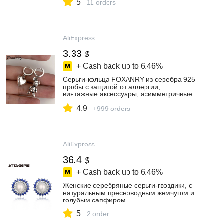
5
подарок для девочек
11 orders
AliExpress
3.33
$
+ Cash back up to
6.46%
Серьги-кольца FOXANRY из серебра 925
пробы с защитой от аллергии,
винтажные аксессуары, асимметричные
ювелирные украшения для вечеринок с
4.9
маленьким медведем и сердцем
+999 orders
AliExpress
36.4
$
+ Cash back up to
6.46%
Женские серебряные серьги-гвоздики, с
натуральным пресноводным жемчугом и
голубым сапфиром
5
2 order