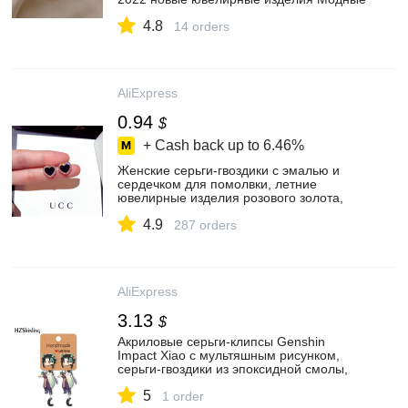
серьги на свадебную вечеринку для
4.8
женщин
14 orders
AliExpress
0.94
$
+ Cash back up to
6.46%
Женские серьги-гвоздики с эмалью и
сердечком для помолвки, летние
ювелирные изделия розового золота,
черные серьги, свадебные украшения,
4.9
подарки
287 orders
AliExpress
3.13
$
Акриловые серьги-клипсы Genshin
Impact Xiao с мультяшным рисунком,
серьги-гвоздики из эпоксидной смолы,
украшения для ушей
5
1 order