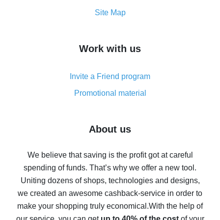
How to get the most cash back on AliExpress -
Site Map
overview
How to get cash back on AliExpress - overview of
Work with us
simple methods
Cash back on AliExpress - customer reviews
Invite a Friend program
8% cash back on AliExpress - saving real money is a
real thing
Promotional material
7% cash back on AliExpress - save on purchases
Five ways to get the most cash back on AliExpress
About us
How to get back on AliExpress - easy ways to get cash
back
We believe that saving is the profit got at careful
spending of funds. That’s why we offer a new tool.
10% cash back on AliExpress - the impossible is
possible
Uniting dozens of shops, technologies and designs,
we created an awesome cashback-service in order to
The best cash back on AliExpress - how to find it
make your shopping truly economical.
With the help of
The best cash back service for AliExpress - let's
our service, you can get
up to 40% of the cost
of your