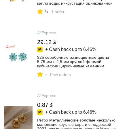
капли воды, инкрустация оцинкованной
меди, Женские Ювелирные изделия,
5
мужские серьги KZCE285
1 order
AliExpress
29.12
$
+ Cash back up to
6.46%
925 серебряные разноцветные цветы
5,75 мм с 2,5 мм круглой формой
кубические циркониевые каменные
серьги-гвоздики
-
Few orders
AliExpress
0.87
$
+ Cash back up to
6.46%
Ретро Металлические золотые несколько
маленькие круглые серьги с подвеской
2022 новые ювелирные изделия Модные