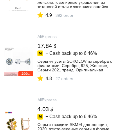
женские, ювелирные украшения из
титановой стали с завинчивающейся
трендовые серьги-гвоздики, 18 карат,
4.9
изящные серьги для торжественного
392 order
подарка
AliExpress
17.84
$
+ Cash back up to
6.46%
Серьги-пусеты SOKOLOV из серебра с
фианитами, Серебро, 925, Женские,
Серьги 2021 тренд, Оригинальная
продукция
4.8
27 orders
AliExpress
4.03
$
+ Cash back up to
6.46%
Серьги-гвоздики SKMEI для женщин,
2020, желто-зеленые серьги в форме