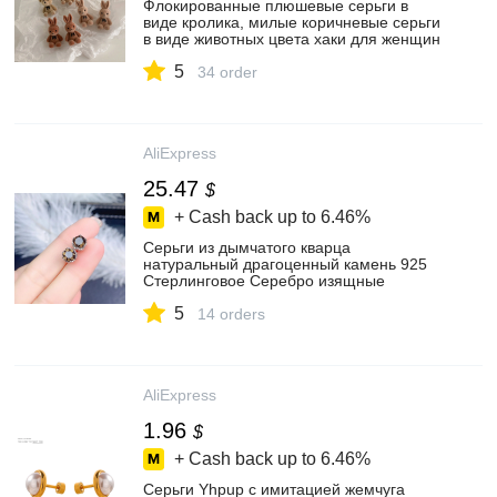
Флокированные плюшевые серьги в
виде кролика, милые коричневые серьги
в виде животных цвета хаки для женщин
и девушек, корейские серьги, ювелирные
5
изделия, подарки
34 order
AliExpress
25.47
$
+ Cash back up to
6.46%
Серьги из дымчатого кварца
натуральный драгоценный камень 925
Стерлинговое Серебро изящные
элегантные ювелирные изделия для
5
женщин 6*6 мм
14 orders
AliExpress
1.96
$
+ Cash back up to
6.46%
Серьги Yhpup с имитацией жемчуга