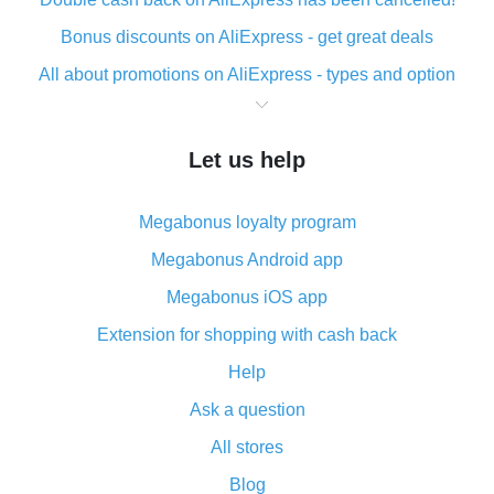
Bonus discounts on AliExpress - get great deals
All about promotions on AliExpress - types and option
What is cash back when making purchases on
AliExpress - short and sweet
Let us help
The best place to download cash back for AliExpress
and how to install it
Megabonus loyalty program
What is the AliExpress cash back plugin and what are
its advantages
Megabonus Android app
Cash back from the AliExpress mobile app -
Megabonus iOS app
advantages of the plugin
Extension for shopping with cash back
Double cash back on AliExpress has been cancelled!
Help
How to use cash back on AliExpress - short manual
Ask a question
All about how cash back works on AliExpress
All stores
Cash back promo code from AliExpress - how it works
and what it does
Blog