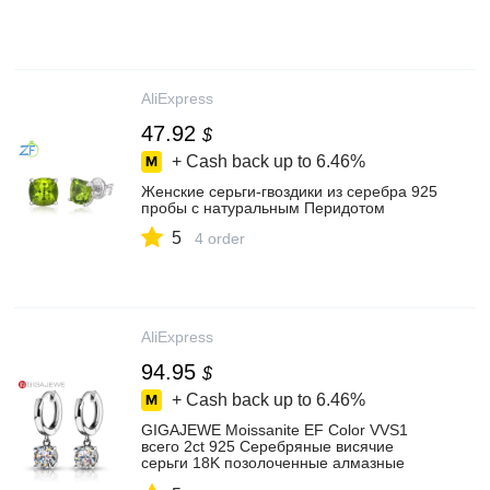
AliExpress
47.92
$
+ Cash back up to
6.46%
Женские серьги-гвоздики из серебра 925
пробы с натуральным Перидотом
5
4 order
AliExpress
94.95
$
+ Cash back up to
6.46%
GIGAJEWE Moissanite EF Color VVS1
всего 2ct 925 Серебряные висячие
серьги 18K позолоченные алмазные
пробы, ювелирные изделия для женщин,