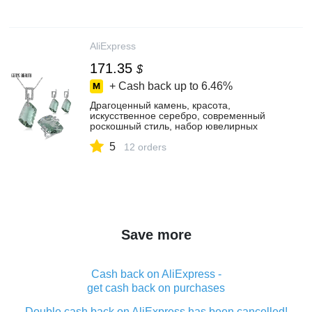
AliExpress
171.35
$
+ Cash back up to
6.46%
Драгоценный камень, красота,
искусственное серебро, современный
роскошный стиль, набор ювелирных
изделий, гетерогексагон, зеленый
5
аметист, тонкая фотография
12 orders
Save more
Cash back on AliExpress -
get cash back on purchases
Double cash back on AliExpress has been cancelled!