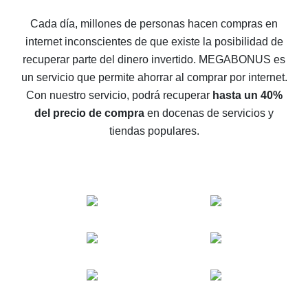
5 maneras de obtener el mayor reembolso en
Cada día, millones de personas hacen compras en
AliExpress
internet inconscientes de que existe la posibilidad de
Cómo obtener el reembolso en AliExpress: formas
recuperar parte del dinero invertido.
MEGABONUS es
sencillas de recuperar el dinero
un servicio que permite ahorrar al comprar por internet.
Reembolso del 10% en AliExpress: lo imposible es
Con nuestro servicio, podrá recuperar
hasta un 40%
posible
del precio de compra
en docenas de servicios y
El reembolso más rentable en AliExpress: cómo
tiendas populares.
encontrarlo
El mejor servicio de reembolso para AliExpress:
comparación de servicios