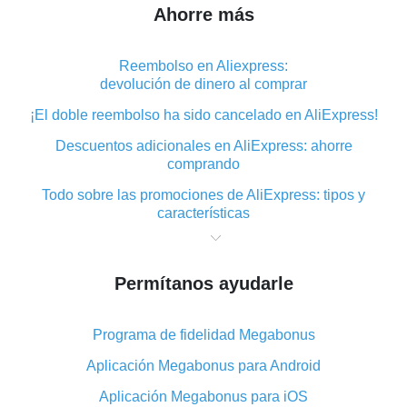
Ahorre más
Reembolso en Aliexpress:
devolución de dinero al comprar
¡El doble reembolso ha sido cancelado en AliExpress!
Descuentos adicionales en AliExpress: ahorre
comprando
Todo sobre las promociones de AliExpress: tipos y
características
Qué es el reembolso «cashback» en AliExpress:
resumen
Permítanos ayudarle
Dónde descargar la aplicación de reembolso en
AliExpress y cómo instalarla
Programa de fidelidad Megabonus
En qué consiste el complemento de reembolso de
AliExpress y cuáles son sus ventajas
Aplicación Megabonus para Android
Reembolso desde la aplicación móvil de AliExpress:
Aplicación Megabonus para iOS