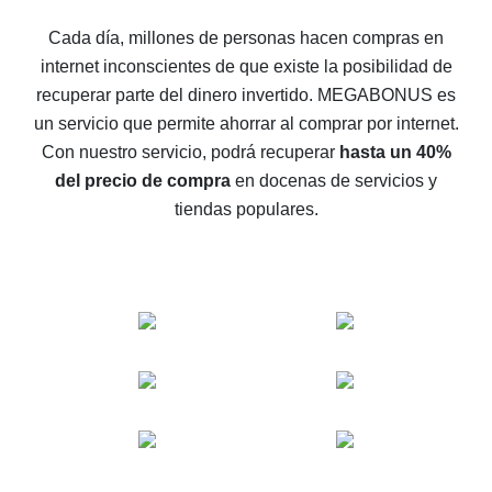
5 maneras de obtener el mayor reembolso en
Cada día, millones de personas hacen compras en
AliExpress
internet inconscientes de que existe la posibilidad de
Cómo obtener el reembolso en AliExpress: formas
recuperar parte del dinero invertido.
MEGABONUS es
sencillas de recuperar el dinero
un servicio que permite ahorrar al comprar por internet.
Reembolso del 10% en AliExpress: lo imposible es
Con nuestro servicio, podrá recuperar
hasta un 40%
posible
del precio de compra
en docenas de servicios y
El reembolso más rentable en AliExpress: cómo
tiendas populares.
encontrarlo
El mejor servicio de reembolso para AliExpress:
comparación de servicios