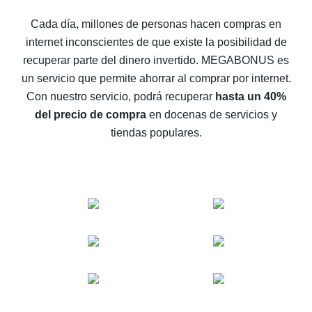
5 maneras de obtener el mayor reembolso en
Cada día, millones de personas hacen compras en
AliExpress
internet inconscientes de que existe la posibilidad de
Cómo obtener el reembolso en AliExpress: formas
recuperar parte del dinero invertido.
MEGABONUS es
sencillas de recuperar el dinero
un servicio que permite ahorrar al comprar por internet.
Reembolso del 10% en AliExpress: lo imposible es
Con nuestro servicio, podrá recuperar
hasta un 40%
posible
del precio de compra
en docenas de servicios y
El reembolso más rentable en AliExpress: cómo
tiendas populares.
encontrarlo
El mejor servicio de reembolso para AliExpress:
comparación de servicios