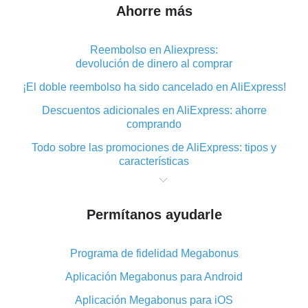
Ahorre más
Reembolso en Aliexpress:
devolución de dinero al comprar
¡El doble reembolso ha sido cancelado en AliExpress!
Descuentos adicionales en AliExpress: ahorre
comprando
Todo sobre las promociones de AliExpress: tipos y
características
Qué es el reembolso «cashback» en AliExpress:
resumen
Permítanos ayudarle
Dónde descargar la aplicación de reembolso en
AliExpress y cómo instalarla
Programa de fidelidad Megabonus
En qué consiste el complemento de reembolso de
AliExpress y cuáles son sus ventajas
Aplicación Megabonus para Android
Reembolso desde la aplicación móvil de AliExpress:
Aplicación Megabonus para iOS