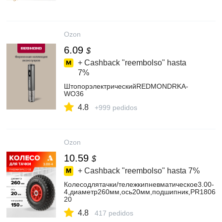
Ozon
6.09
$
+ Cashback "reembolso" hasta
7%
ШтопорэлектрическийREDMONDRKA-
WO36
4.8
+999 pedidos
Ozon
10.59
$
+ Cashback "reembolso" hasta
7%
Колесодлятачки/тележкипневматическое3.00-
4,диаметр260мм,ось20мм,подшипник,PR1806-
20
4.8
417 pedidos