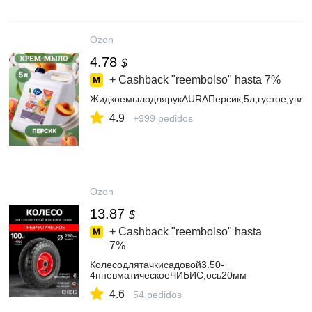
Ozon
4.78
$
+ Cashback "reembolso" hasta
7%
ЖидкоемылодлярукAURAПерсик,5л,густое,увл
4.9
+999 pedidos
Ozon
13.87
$
+ Cashback "reembolso" hasta
7%
Колесодлятачкисадовой3.50-
4пневматическоеЧИБИС,ось20мм
4.6
54 pedidos