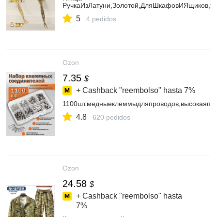
РучкаИзЛатуни,Золотой,ДляШкафовИЯщиков,9.
5
4 pedidos
Ozon
7.35
$
+ Cashback "reembolso" hasta
7%
1100шт.медныеклеммыдляпроводов,высокаяпр
4.8
620 pedidos
Ozon
24.58
$
+ Cashback "reembolso" hasta
7%