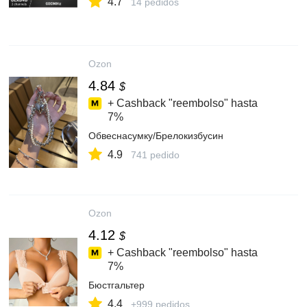
4.7
14 pedidos
Ozon
4.84
$
+ Cashback "reembolso" hasta
7%
Обвеснасумку/Брелокизбусин
4.9
741 pedido
Ozon
4.12
$
+ Cashback "reembolso" hasta
7%
Бюстгальтер
4.4
+999 pedidos