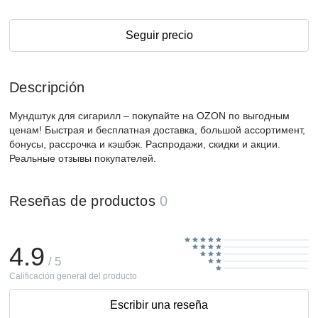
Seguir precio
Descripción
Мундштук для сигарилл – покупайте на OZON по выгодным
ценам! Быстрая и бесплатная доставка, большой ассортимент,
бонусы, рассрочка и кэшбэк. Распродажи, скидки и акции.
Реальные отзывы покупателей.
Reseñas de productos
0
4.9
/ 5
Calificación general del producto
Escribir una reseña