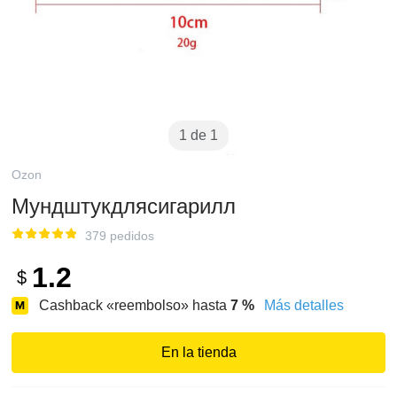
1 de 1
Ozon
Мундштукдлясигарилл
379 pedidos
1.2
$
Cashback «reembolso» hasta
7
%
Más detalles
En la tienda