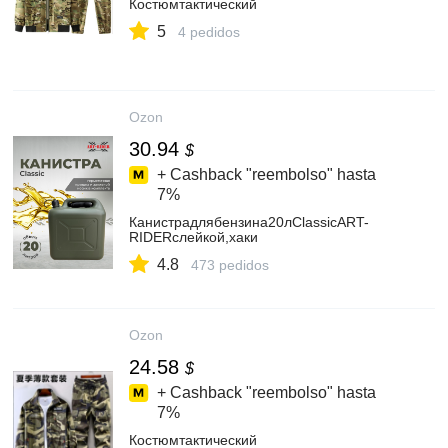
Костюмтактический
5
4 pedidos
Ozon
30.94
$
+ Cashback "reembolso" hasta
7%
Канистрадлябензина20лClassicART-
RIDERслейкой,хаки
4.8
473 pedidos
Ozon
24.58
$
+ Cashback "reembolso" hasta
7%
Костюмтактический