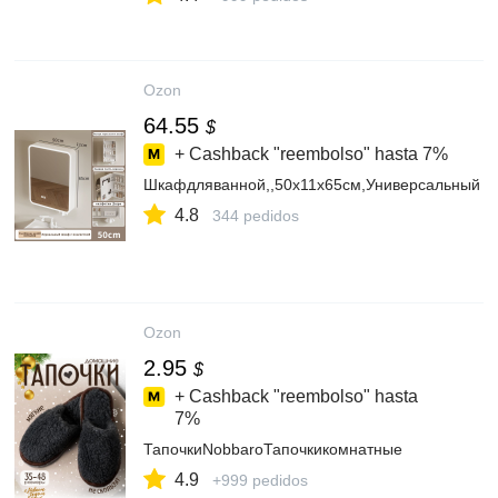
Ozon
64.55
$
+ Cashback "reembolso" hasta
7%
Шкафдляванной,,50х11х65см,Универсальный
4.8
344 pedidos
Ozon
2.95
$
+ Cashback "reembolso" hasta
7%
ТапочкиNobbaroТапочкикомнатные
4.9
+999 pedidos