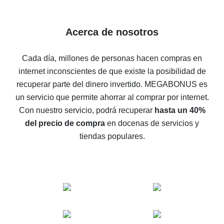
Reembolso del 8% en AliExpress: ahorro real
Reembolso del 7% en AliExpress: ahorre en sus
Acerca de nosotros
compras
5 maneras de obtener el mayor reembolso en
Cada día, millones de personas hacen compras en
AliExpress
internet inconscientes de que existe la posibilidad de
Cómo obtener el reembolso en AliExpress: formas
recuperar parte del dinero invertido.
MEGABONUS es
sencillas de recuperar el dinero
un servicio que permite ahorrar al comprar por internet.
Reembolso del 10% en AliExpress: lo imposible es
Con nuestro servicio, podrá recuperar
hasta un 40%
posible
del precio de compra
en docenas de servicios y
El reembolso más rentable en AliExpress: cómo
tiendas populares.
encontrarlo
El mejor servicio de reembolso para AliExpress:
comparación de servicios