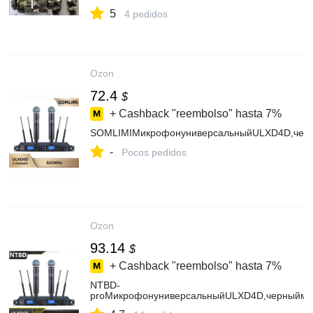
5
4 pedidos
Ozon
72.4
$
+ Cashback "reembolso" hasta
7%
SOMLIMIМикрофонуниверсальныйULXD4D,чер
-
Pocos pedidos
Ozon
93.14
$
+ Cashback "reembolso" hasta
7%
NTBD-
proМикрофонуниверсальныйULXD4D,черныйма