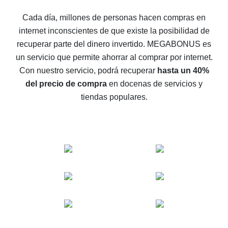
5 maneras de obtener el mayor reembolso en
Cada día, millones de personas hacen compras en
AliExpress
internet inconscientes de que existe la posibilidad de
Cómo obtener el reembolso en AliExpress: formas
recuperar parte del dinero invertido.
MEGABONUS es
sencillas de recuperar el dinero
un servicio que permite ahorrar al comprar por internet.
Reembolso del 10% en AliExpress: lo imposible es
Con nuestro servicio, podrá recuperar
hasta un 40%
posible
del precio de compra
en docenas de servicios y
El reembolso más rentable en AliExpress: cómo
tiendas populares.
encontrarlo
El mejor servicio de reembolso para AliExpress:
comparación de servicios