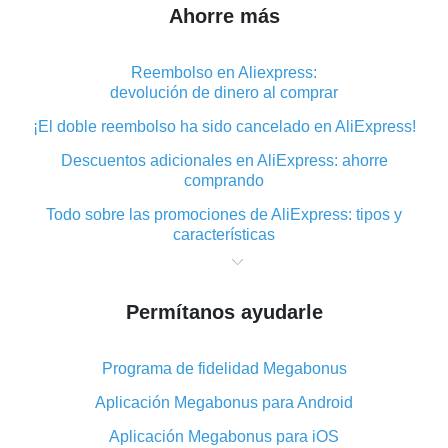
Ahorre más
Reembolso en Aliexpress:
devolución de dinero al comprar
¡El doble reembolso ha sido cancelado en AliExpress!
Descuentos adicionales en AliExpress: ahorre
comprando
Todo sobre las promociones de AliExpress: tipos y
características
Qué es el reembolso «cashback» en AliExpress:
resumen
Permítanos ayudarle
Dónde descargar la aplicación de reembolso en
AliExpress y cómo instalarla
Programa de fidelidad Megabonus
En qué consiste el complemento de reembolso de
AliExpress y cuáles son sus ventajas
Aplicación Megabonus para Android
Reembolso desde la aplicación móvil de AliExpress:
Aplicación Megabonus para iOS