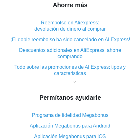
Ahorre más
Reembolso en Aliexpress:
devolución de dinero al comprar
¡El doble reembolso ha sido cancelado en AliExpress!
Descuentos adicionales en AliExpress: ahorre
comprando
Todo sobre las promociones de AliExpress: tipos y
características
Qué es el reembolso «cashback» en AliExpress:
resumen
Permítanos ayudarle
Dónde descargar la aplicación de reembolso en
AliExpress y cómo instalarla
Programa de fidelidad Megabonus
En qué consiste el complemento de reembolso de
AliExpress y cuáles son sus ventajas
Aplicación Megabonus para Android
Reembolso desde la aplicación móvil de AliExpress:
Aplicación Megabonus para iOS