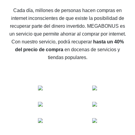
5 maneras de obtener el mayor reembolso en
Cada día, millones de personas hacen compras en
AliExpress
internet inconscientes de que existe la posibilidad de
Cómo obtener el reembolso en AliExpress: formas
recuperar parte del dinero invertido.
MEGABONUS es
sencillas de recuperar el dinero
un servicio que permite ahorrar al comprar por internet.
Reembolso del 10% en AliExpress: lo imposible es
Con nuestro servicio, podrá recuperar
hasta un 40%
posible
del precio de compra
en docenas de servicios y
El reembolso más rentable en AliExpress: cómo
tiendas populares.
encontrarlo
El mejor servicio de reembolso para AliExpress:
comparación de servicios