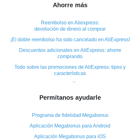
Ahorre más
Reembolso en Aliexpress:
devolución de dinero al comprar
¡El doble reembolso ha sido cancelado en AliExpress!
Descuentos adicionales en AliExpress: ahorre
comprando
Todo sobre las promociones de AliExpress: tipos y
características
Qué es el reembolso «cashback» en AliExpress:
resumen
Permítanos ayudarle
Dónde descargar la aplicación de reembolso en
AliExpress y cómo instalarla
Programa de fidelidad Megabonus
En qué consiste el complemento de reembolso de
AliExpress y cuáles son sus ventajas
Aplicación Megabonus para Android
Reembolso desde la aplicación móvil de AliExpress:
Aplicación Megabonus para iOS