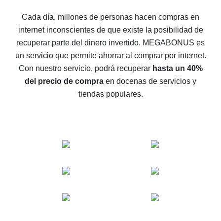
5 maneras de obtener el mayor reembolso en
Cada día, millones de personas hacen compras en
AliExpress
internet inconscientes de que existe la posibilidad de
Cómo obtener el reembolso en AliExpress: formas
recuperar parte del dinero invertido.
MEGABONUS es
sencillas de recuperar el dinero
un servicio que permite ahorrar al comprar por internet.
Reembolso del 10% en AliExpress: lo imposible es
Con nuestro servicio, podrá recuperar
hasta un 40%
posible
del precio de compra
en docenas de servicios y
El reembolso más rentable en AliExpress: cómo
tiendas populares.
encontrarlo
El mejor servicio de reembolso para AliExpress:
comparación de servicios