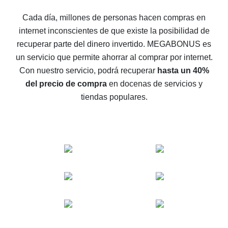
5 maneras de obtener el mayor reembolso en
Cada día, millones de personas hacen compras en
AliExpress
internet inconscientes de que existe la posibilidad de
Cómo obtener el reembolso en AliExpress: formas
recuperar parte del dinero invertido.
MEGABONUS es
sencillas de recuperar el dinero
un servicio que permite ahorrar al comprar por internet.
Reembolso del 10% en AliExpress: lo imposible es
Con nuestro servicio, podrá recuperar
hasta un 40%
posible
del precio de compra
en docenas de servicios y
El reembolso más rentable en AliExpress: cómo
tiendas populares.
encontrarlo
El mejor servicio de reembolso para AliExpress:
comparación de servicios