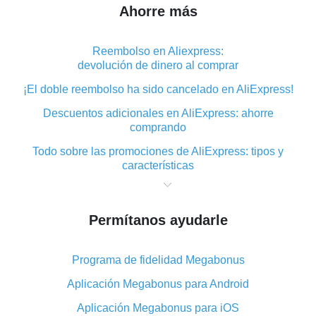
Ahorre más
Reembolso en Aliexpress:
devolución de dinero al comprar
¡El doble reembolso ha sido cancelado en AliExpress!
Descuentos adicionales en AliExpress: ahorre
comprando
Todo sobre las promociones de AliExpress: tipos y
características
Qué es el reembolso «cashback» en AliExpress:
resumen
Permítanos ayudarle
Dónde descargar la aplicación de reembolso en
AliExpress y cómo instalarla
Programa de fidelidad Megabonus
En qué consiste el complemento de reembolso de
AliExpress y cuáles son sus ventajas
Aplicación Megabonus para Android
Reembolso desde la aplicación móvil de AliExpress:
Aplicación Megabonus para iOS