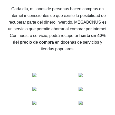
5 maneras de obtener el mayor reembolso en
Cada día, millones de personas hacen compras en
AliExpress
internet inconscientes de que existe la posibilidad de
Cómo obtener el reembolso en AliExpress: formas
recuperar parte del dinero invertido.
MEGABONUS es
sencillas de recuperar el dinero
un servicio que permite ahorrar al comprar por internet.
Reembolso del 10% en AliExpress: lo imposible es
Con nuestro servicio, podrá recuperar
hasta un 40%
posible
del precio de compra
en docenas de servicios y
El reembolso más rentable en AliExpress: cómo
tiendas populares.
encontrarlo
El mejor servicio de reembolso para AliExpress:
comparación de servicios