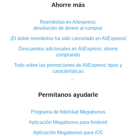
Ahorre más
Reembolso en Aliexpress:
devolución de dinero al comprar
¡El doble reembolso ha sido cancelado en AliExpress!
Descuentos adicionales en AliExpress: ahorre
comprando
Todo sobre las promociones de AliExpress: tipos y
características
Qué es el reembolso «cashback» en AliExpress:
resumen
Permítanos ayudarle
Dónde descargar la aplicación de reembolso en
AliExpress y cómo instalarla
Programa de fidelidad Megabonus
En qué consiste el complemento de reembolso de
AliExpress y cuáles son sus ventajas
Aplicación Megabonus para Android
Reembolso desde la aplicación móvil de AliExpress:
Aplicación Megabonus para iOS