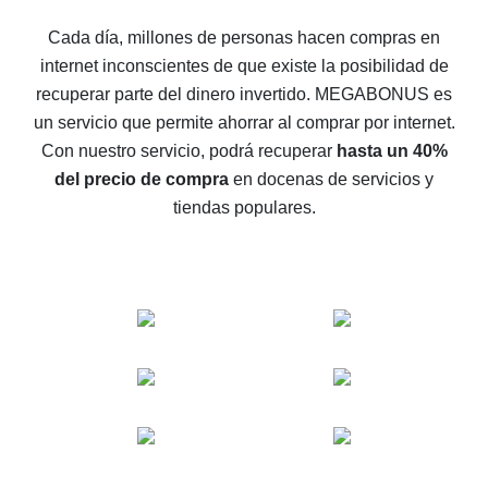
5 maneras de obtener el mayor reembolso en
Cada día, millones de personas hacen compras en
AliExpress
internet inconscientes de que existe la posibilidad de
Cómo obtener el reembolso en AliExpress: formas
recuperar parte del dinero invertido.
MEGABONUS es
sencillas de recuperar el dinero
un servicio que permite ahorrar al comprar por internet.
Reembolso del 10% en AliExpress: lo imposible es
Con nuestro servicio, podrá recuperar
hasta un 40%
posible
del precio de compra
en docenas de servicios y
El reembolso más rentable en AliExpress: cómo
tiendas populares.
encontrarlo
El mejor servicio de reembolso para AliExpress:
comparación de servicios