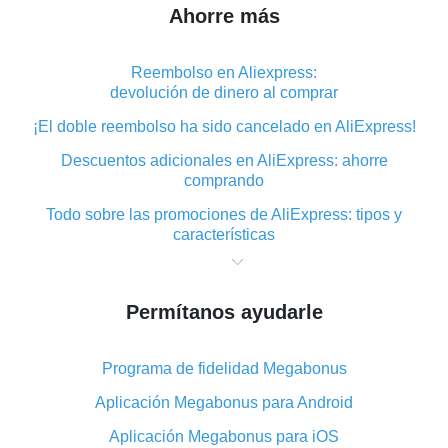
Ahorre más
Reembolso en Aliexpress:
devolución de dinero al comprar
¡El doble reembolso ha sido cancelado en AliExpress!
Descuentos adicionales en AliExpress: ahorre
comprando
Todo sobre las promociones de AliExpress: tipos y
características
Qué es el reembolso «cashback» en AliExpress:
resumen
Permítanos ayudarle
Dónde descargar la aplicación de reembolso en
AliExpress y cómo instalarla
Programa de fidelidad Megabonus
En qué consiste el complemento de reembolso de
AliExpress y cuáles son sus ventajas
Aplicación Megabonus para Android
Reembolso desde la aplicación móvil de AliExpress:
Aplicación Megabonus para iOS