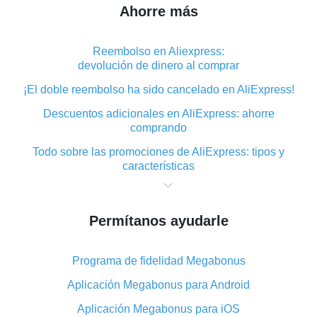
Ahorre más
Reembolso en Aliexpress:
devolución de dinero al comprar
¡El doble reembolso ha sido cancelado en AliExpress!
Descuentos adicionales en AliExpress: ahorre
comprando
Todo sobre las promociones de AliExpress: tipos y
características
Qué es el reembolso «cashback» en AliExpress:
resumen
Permítanos ayudarle
Dónde descargar la aplicación de reembolso en
AliExpress y cómo instalarla
Programa de fidelidad Megabonus
En qué consiste el complemento de reembolso de
AliExpress y cuáles son sus ventajas
Aplicación Megabonus para Android
Reembolso desde la aplicación móvil de AliExpress:
Aplicación Megabonus para iOS