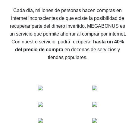
5 maneras de obtener el mayor reembolso en
Cada día, millones de personas hacen compras en
AliExpress
internet inconscientes de que existe la posibilidad de
Cómo obtener el reembolso en AliExpress: formas
recuperar parte del dinero invertido.
MEGABONUS es
sencillas de recuperar el dinero
un servicio que permite ahorrar al comprar por internet.
Reembolso del 10% en AliExpress: lo imposible es
Con nuestro servicio, podrá recuperar
hasta un 40%
posible
del precio de compra
en docenas de servicios y
El reembolso más rentable en AliExpress: cómo
tiendas populares.
encontrarlo
El mejor servicio de reembolso para AliExpress:
comparación de servicios