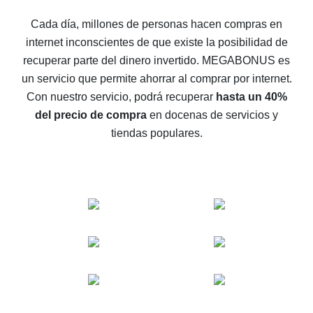
5 maneras de obtener el mayor reembolso en
Cada día, millones de personas hacen compras en
AliExpress
internet inconscientes de que existe la posibilidad de
Cómo obtener el reembolso en AliExpress: formas
recuperar parte del dinero invertido.
MEGABONUS es
sencillas de recuperar el dinero
un servicio que permite ahorrar al comprar por internet.
Reembolso del 10% en AliExpress: lo imposible es
Con nuestro servicio, podrá recuperar
hasta un 40%
posible
del precio de compra
en docenas de servicios y
El reembolso más rentable en AliExpress: cómo
tiendas populares.
encontrarlo
El mejor servicio de reembolso para AliExpress:
comparación de servicios