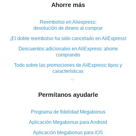
Ahorre más
Reembolso en Aliexpress:
devolución de dinero al comprar
¡El doble reembolso ha sido cancelado en AliExpress!
Descuentos adicionales en AliExpress: ahorre
comprando
Todo sobre las promociones de AliExpress: tipos y
características
Qué es el reembolso «cashback» en AliExpress:
resumen
Permítanos ayudarle
Dónde descargar la aplicación de reembolso en
AliExpress y cómo instalarla
Programa de fidelidad Megabonus
En qué consiste el complemento de reembolso de
AliExpress y cuáles son sus ventajas
Aplicación Megabonus para Android
Reembolso desde la aplicación móvil de AliExpress:
Aplicación Megabonus para iOS