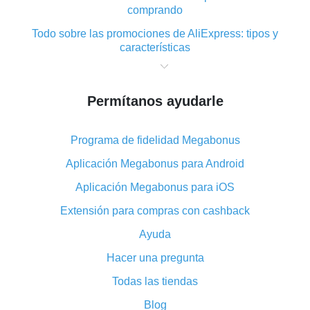
comprando
Todo sobre las promociones de AliExpress: tipos y
características
Qué es el reembolso «cashback» en AliExpress:
resumen
Permítanos ayudarle
Dónde descargar la aplicación de reembolso en
AliExpress y cómo instalarla
Programa de fidelidad Megabonus
En qué consiste el complemento de reembolso de
AliExpress y cuáles son sus ventajas
Aplicación Megabonus para Android
Reembolso desde la aplicación móvil de AliExpress:
Aplicación Megabonus para iOS
ventajas del complemento
Extensión para compras con cashback
¡El doble reembolso ha sido cancelado en AliExpress!
Ayuda
Cómo utilizar el reembolso en AliExpress: manual
Hacer una pregunta
corto
Todo acerca del funcionamiento de reembolso
Todas las tiendas
«cashback» en AliExpress
Blog