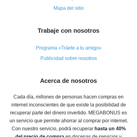
Código promocional de reembolso en AliExpress:
Mapa del sitio
cómo funciona y qué ventaja ofrece
Cómo obtener el máximo reembolso en AliExpress:
resumen de opciones disponibles
Trabaje con nosotros
Cómo obtener un reembolso en AliExpress: resumen
de maneras fáciles
Programa «Tráete a tu amigo»
Reembolso con AliExpress: opiniones de usuarios
Publicidad sobre nosotros
Reembolso del 8% en AliExpress: ahorro real
Reembolso del 7% en AliExpress: ahorre en sus
Acerca de nosotros
compras
5 maneras de obtener el mayor reembolso en
Cada día, millones de personas hacen compras en
AliExpress
internet inconscientes de que existe la posibilidad de
Cómo obtener el reembolso en AliExpress: formas
recuperar parte del dinero invertido.
MEGABONUS es
sencillas de recuperar el dinero
un servicio que permite ahorrar al comprar por internet.
Reembolso del 10% en AliExpress: lo imposible es
Con nuestro servicio, podrá recuperar
hasta un 40%
posible
del precio de compra
en docenas de servicios y