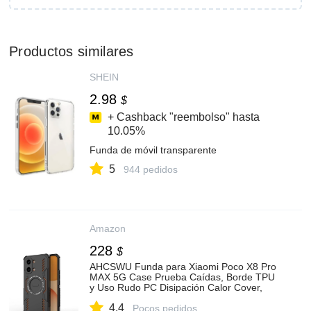
Productos similares
SHEIN
2.98
$
+ Cashback "reembolso" hasta
10.05%
Funda de móvil transparente
5
944 pedidos
Amazon
228
$
AHCSWU Funda para Xiaomi Poco X8 Pro
MAX 5G Case Prueba Caídas, Borde TPU
y Uso Rudo PC Disipación Calor Cover,
Anillo de Hierro Metálica y Protección
4.4
Completa Cámara : Amazon.com.mx:
Pocos pedidos