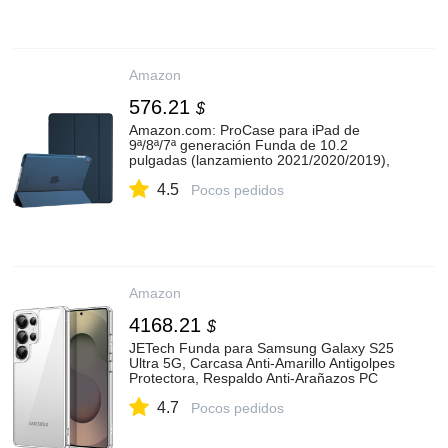
Amazon
576.21
$
Amazon.com: ProCase para iPad de
9ª/8ª/7ª generación Funda de 10.2
pulgadas (lanzamiento 2021/2020/2019),
Funda para iPad de 10.2 pulgadas 9ª/8ª/7ª
4.5
generación, Funda inteligente delgada con
Pocos pedidos
carcasa trasera rígida : Electrónica
Amazon
4168.21
$
JETech Funda para Samsung Galaxy S25
Ultra 5G, Carcasa Anti-Amarillo Antigolpes
Protectora, Respaldo Anti-Arañazos PC
Dura (Transparente) : Amazon.com.mx:
4.7
Electrónicos
Pocos pedidos