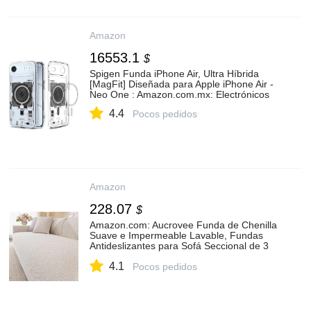
Amazon
16553.1
$
Spigen Funda iPhone Air, Ultra Híbrida
[MagFit] Diseñada para Apple iPhone Air -
Neo One : Amazon.com.mx: Electrónicos
4.4
Pocos pedidos
Amazon
228.07
$
Amazon.com: Aucrovee Funda de Chenilla
Suave e Impermeable Lavable, Fundas
Antideslizantes para Sofá Seccional de 3
Cojines, Funda para Sofá en Forma de L
4.1
para Mascotas, Protector de Muebles (1
Pocos pedidos
PIEZA 36"x63 : Hogar y Cocina