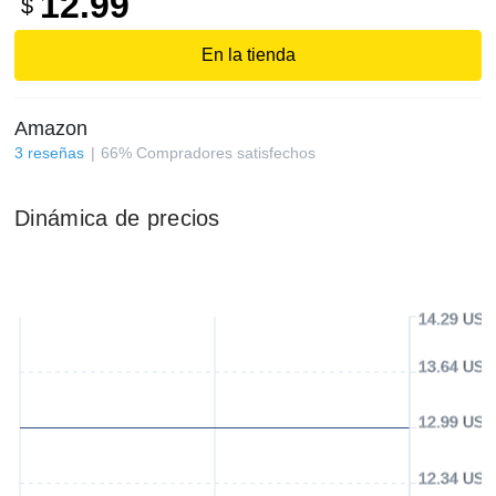
12.99
$
En la tienda
Amazon
3
reseñas
66
%
Compradores satisfechos
Dinámica de precios
14.29 USD
13.64 USD
12.99 USD
12.34 USD