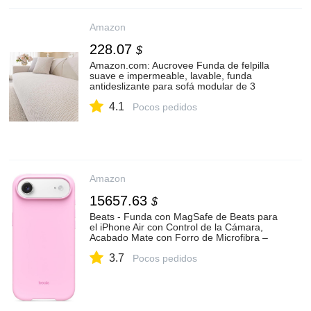
Amazon
228.07
$
Amazon.com: Aucrovee Funda de felpilla
suave e impermeable, lavable, funda
antideslizante para sofá modular de 3
cojines, funda para sofá de 3 plazas, funda
4.1
para sofá L afilada para mascotas,
Pocos pedidos
protector de muebles (1 unidad de 36 x 94
pulgadas, blanco) : Hogar y Cocina
Amazon
15657.63
$
Beats - Funda con MagSafe de Beats para
el iPhone Air con Control de la Cámara,
Acabado Mate con Forro de Microfibra –
Azul subsuelo : Amazon.com.mx:
3.7
Electrónicos
Pocos pedidos