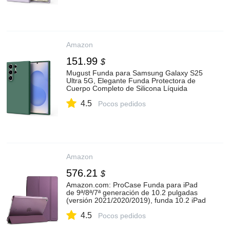
Amazon
151.99
$
Mugust Funda para Samsung Galaxy S25
Ultra 5G, Elegante Funda Protectora de
Cuerpo Completo de Silicona Líquida
Delgada para Samsung Galaxy S25 Ultra
4.5
5G Funda para Teléfono (Verde Oscuro) :
Pocos pedidos
Amazon.com.mx: Electrónicos
Amazon
576.21
$
Amazon.com: ProCase Funda para iPad
de 9ª/8ª/7ª generación de 10.2 pulgadas
(versión 2021/2020/2019), funda 10.2 iPad
de 9ª/8ª/7ª generación, funda inteligente
4.5
delgada con parte trasera rígida
Pocos pedidos
translúcida, color : Electrónica