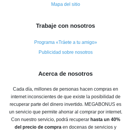
Código promocional de reembolso en AliExpress:
Mapa del sitio
cómo funciona y qué ventaja ofrece
Cómo obtener el máximo reembolso en AliExpress:
resumen de opciones disponibles
Trabaje con nosotros
Cómo obtener un reembolso en AliExpress: resumen
de maneras fáciles
Programa «Tráete a tu amigo»
Reembolso con AliExpress: opiniones de usuarios
Publicidad sobre nosotros
Reembolso del 8% en AliExpress: ahorro real
Reembolso del 7% en AliExpress: ahorre en sus
Acerca de nosotros
compras
5 maneras de obtener el mayor reembolso en
Cada día, millones de personas hacen compras en
AliExpress
internet inconscientes de que existe la posibilidad de
Cómo obtener el reembolso en AliExpress: formas
recuperar parte del dinero invertido.
MEGABONUS es
sencillas de recuperar el dinero
un servicio que permite ahorrar al comprar por internet.
Reembolso del 10% en AliExpress: lo imposible es
Con nuestro servicio, podrá recuperar
hasta un 40%
posible
del precio de compra
en docenas de servicios y
El reembolso más rentable en AliExpress: cómo