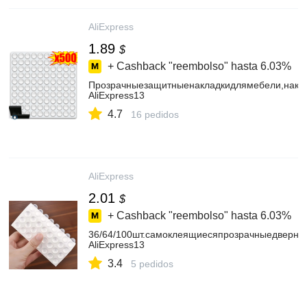
AliExpress
1.89
$
+ Cashback "reembolso" hasta
6.03%
Прозрачныезащитныенакладкидлямебели,накле
AliExpress13
4.7
16 pedidos
AliExpress
2.01
$
+ Cashback "reembolso" hasta
6.03%
36/64/100шт.самоклеящиесяпрозрачныедверн
AliExpress13
3.4
5 pedidos