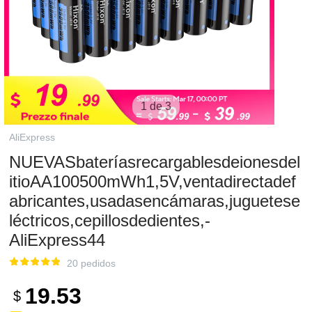
1 de 3
AliExpress
NUEVASbateríasrecargablesdeionesdel
itioAA100500mWh1,5V,ventadirectadef
abricantes,usadasencámaras,juguetese
léctricos,cepillosdedientes,-
AliExpress44
20 pedidos
19.53
$