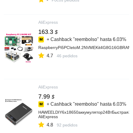
Pocos pedidos
AliExpress
163.3
$
+ Cashback "reembolso" hasta
6.03%
RaspberryPi5PCIetoM.2NVMEKit4G8G16GBRAMAc
4.7
46 pedidos
AliExpress
7.99
$
+ Cashback "reembolso" hasta
6.03%
HAWEELDIY6x18650аккумулятор24ВтБыстраяЗар
AliExpress
4.8
92 pedidos