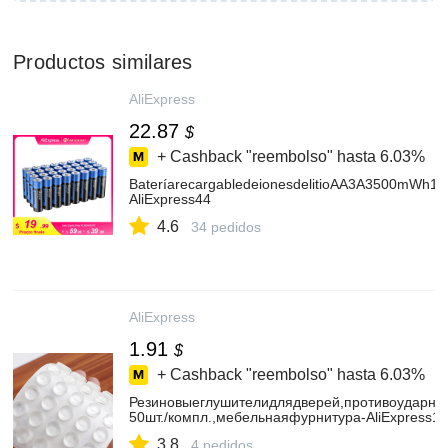
Productos similares
AliExpress
22.87
$
+ Cashback "reembolso" hasta
6.03%
BateríarecargabledeionesdelitioAA3A3500mWh1,5V,
AliExpress44
4.6
34 pedidos
AliExpress
1.91
$
+ Cashback "reembolso" hasta
6.03%
Резиновыеглушителидлядверей,противоударны
50шт./компл.,мебельнаяфурнитура-AliExpress13
3.8
4 pedidos