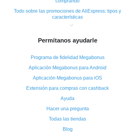
comprando
Todo sobre las promociones de AliExpress: tipos y
características
Qué es el reembolso «cashback» en AliExpress:
resumen
Permítanos ayudarle
Dónde descargar la aplicación de reembolso en
AliExpress y cómo instalarla
Programa de fidelidad Megabonus
En qué consiste el complemento de reembolso de
AliExpress y cuáles son sus ventajas
Aplicación Megabonus para Android
Reembolso desde la aplicación móvil de AliExpress:
Aplicación Megabonus para iOS
ventajas del complemento
Extensión para compras con cashback
¡El doble reembolso ha sido cancelado en AliExpress!
Ayuda
Cómo utilizar el reembolso en AliExpress: manual
Hacer una pregunta
corto
Todo acerca del funcionamiento de reembolso
Todas las tiendas
«cashback» en AliExpress
Blog