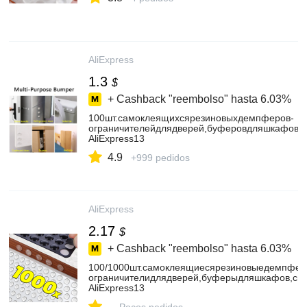
AliExpress
1.3
$
+ Cashback "reembolso" hasta
6.03%
100шт.самоклеящихсярезиновыхдемпферов-
ограничителейдлядверей,буферовдляшкафов,с
AliExpress13
4.9
+999 pedidos
AliExpress
2.17
$
+ Cashback "reembolso" hasta
6.03%
100/1000шт.самоклеящиесярезиновыедемпфер
ограничителидлядверей,буферыдляшкафов,си
AliExpress13
-