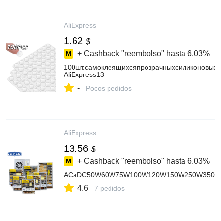
AliExpress
1.62
$
+ Cashback "reembolso" hasta
6.03%
100шт.самоклеящихсяпрозрачныхсиликоновых
AliExpress13
-
Pocos pedidos
AliExpress
13.56
$
+ Cashback "reembolso" hasta
6.03%
ACaDC50W60W75W100W120W150W250W350WEntrad
4.6
7 pedidos