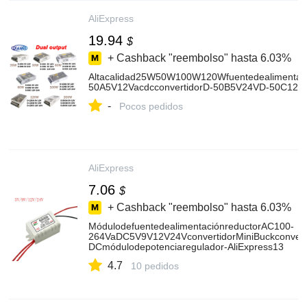
AliExpress
19.94
$
+ Cashback "reembolso" hasta
6.03%
Altacalidad25W50W100W120Wfuentedealimentac
50A5V12VacdcconvertidorD-50B5V24VD-50C12V2
-
Pocos pedidos
AliExpress
7.06
$
+ Cashback "reembolso" hasta
6.03%
MódulodefuentedealimentaciónreductorAC100-
264VaDC5V9V12V24VconvertidorMiniBuckconvert
DCmódulodepotenciaregulador-AliExpress13
4.7
10 pedidos