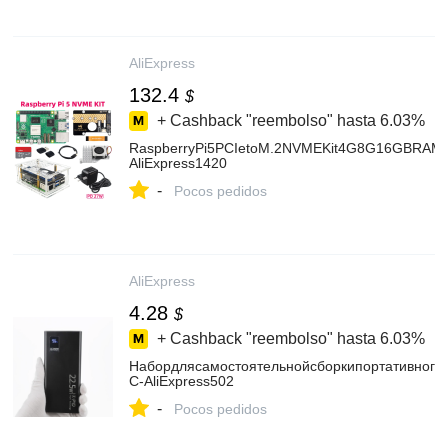
AliExpress
132.4
$
+ Cashback "reembolso" hasta
6.03%
RaspberryPi5PCIetoM.2NVMEKit4G8G16GBRAMAct
AliExpress1420
-
Pocos pedidos
AliExpress
4.28
$
+ Cashback "reembolso" hasta
6.03%
Набордлясамостоятельнойсборкипортативногоз
C-AliExpress502
-
Pocos pedidos