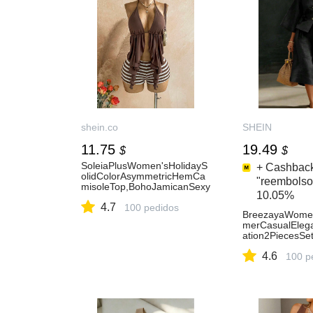
shein.co
SHEIN
11.75
19.49
$
$
SoleiaPlusWomen'sHolidayS
+ Cashbac
olidColorAsymmetricHemCa
"reembolso
misoleTop,BohoJamicanSexy
10.05%
TropicalCrochetKnitBeachVa
4.7
cationShorts,HighWaistChoc
100 pedidos
BreezayaWome
olateBrown
merCasualEleg
ation2PiecesSet
hirtWithBowDec
4.6
ants,Textured
100 p
esortWear