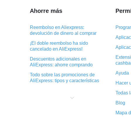
Ahorre más
Permí
Reembolso en Aliexpress:
Progra
devolución de dinero al comprar
Aplica
¡El doble reembolso ha sido
Aplica
cancelado en AliExpress!
Extens
Descuentos adicionales en
cashba
AliExpress: ahorre comprando
Ayuda
Todo sobre las promociones de
AliExpress: tipos y características
Hacer 
Qué es el reembolso «cashback» en
Todas l
AliExpress: resumen
Blog
Dónde descargar la aplicación de
reembolso en AliExpress y cómo
Mapa de
instalarla
En qué consiste el complemento de