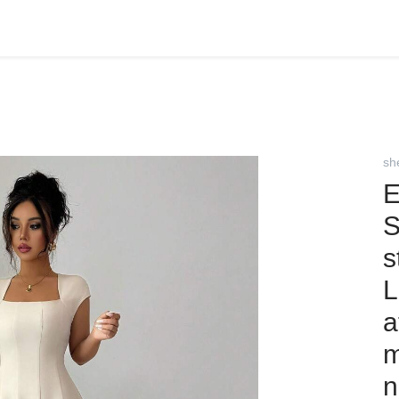
sh
E
S
s
L
a
m
n