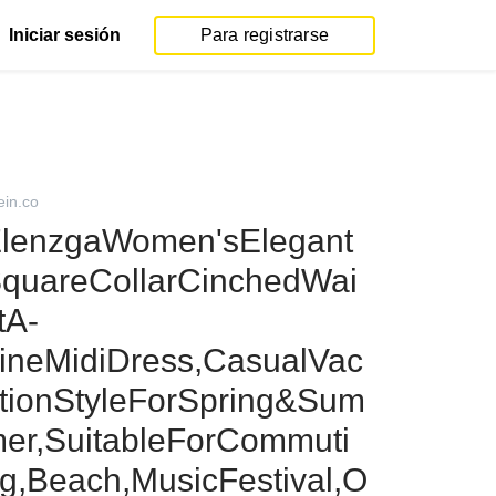
Iniciar sesión
Para registrarse
ein.co
lenzgaWomen'sElegant
quareCollarCinchedWai
tA-
ineMidiDress,CasualVac
tionStyleForSpring&Sum
er,SuitableForCommuti
g,Beach,MusicFestival,O