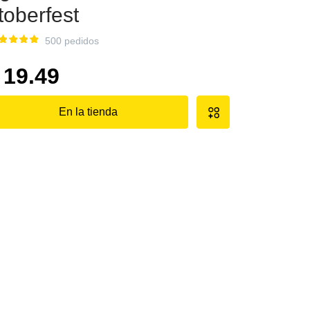
toberfest
500 pedidos
19.49
En la tienda