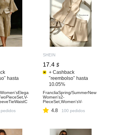
SHEIN
17.4
$
ck
+ Cashback
so" hasta
"reembolso" hasta
10.05%
lWomen'sElega
FrancliaSpring/SummerNew
TwoPieceSet,V-
Women's2-
eeveTieWaistC
PieceSet,Women'sV-
tWideLegCapri
NeckTopAndShorts2-
4.8
HolidayVacati
 pedidos
PieceSet,PaleYellowSuit,Wo
100 pedidos
men'sElegantSuit,Women'sO
fficeSuit,Women'sSummerSu
it,Women'sCasualSuit,Wome
n'sBlazerSuit,Women's2-
PieceSet