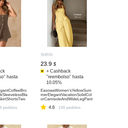
SHEIN
23.9
$
ck
+ Cashback
so" hasta
"reembolso" hasta
10.05%
gantCoffeeBro
EasowaWomen'sYellowSum
kSleevelessBla
merElegantVacationSolidCol
SkirtShortsTwo
orCamisoleAndWideLegPant
itSetForSumme
sCasual2PiecesSet,LooseOl
4.6
ch,Vacation,We
9 pedidos
dMoneyStyleCottonLinenCo
100 pedidos
OrdOutfits