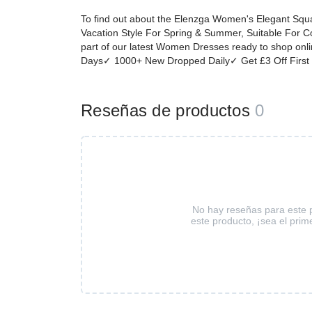
To find out about the Elenzga Women's Elegant Squa
Vacation Style For Spring & Summer, Suitable For C
part of our latest Women Dresses ready to shop onl
Days✓ 1000+ New Dropped Daily✓ Get £3 Off First
Reseñas de productos
0
No hay reseñas para este 
este producto, ¡sea el prim