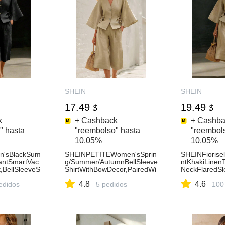
SHEIN
SHEIN
17.49
19.49
$
$
k
+ Cashback
+ Cashba
" hasta
"reembolso" hasta
"reembol
10.05%
10.05%
n'sBlackSum
SHEINPETITEWomen'sSprin
SHEINFiorise
antSmartVac
g/Summer/AutumnBellSleeve
ntKhakiLinen
,BellSleeveS
ShirtWithBowDecor,PairedWi
NeckFlaredSl
or,WideLegP
thWideLegPants,Comfortabl
oat&HighWais
4.8
4.6
BambooFiberR
edidos
eApricotTexturedBambooFib
5 pedidos
Pants,Summer
100
er2PiecesSet,CasualVacatio
onOutfitSet
nBeach2PiecesSet,PetiteWo
men