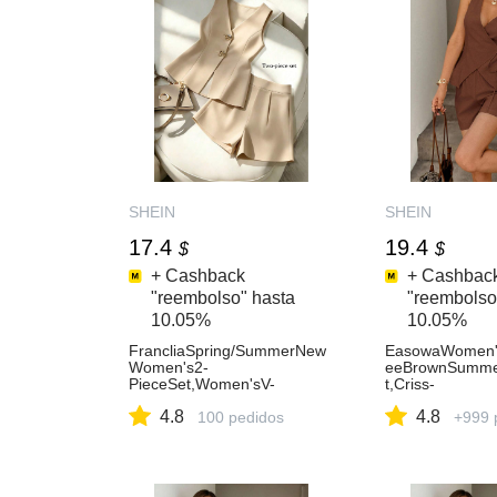
SHEIN
SHEIN
17.4
19.4
$
$
+ Cashback
+ Cashbac
"reembolso" hasta
"reembolso
10.05%
10.05%
FrancliaSpring/SummerNew
EasowaWomen's
Women's2-
eeBrownSummer
PieceSet,Women'sV-
t,Criss-
NeckTopAndShorts2-
CrossTieBowAs
4.8
4.8
PieceSet,PaleYellowSuit,Wo
100 pedidos
emVestShirtAnd
+999 
men'sElegantSuit,Women'sO
eathableLinenT
fficeSuit,Women'sSummerSu
it,Women'sCasualSuit,Wome
n'sBlazerSuit,Women's2-