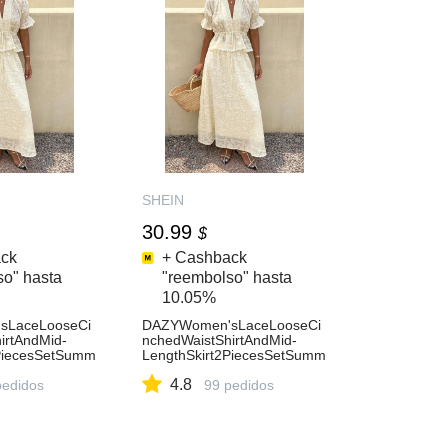
SHEIN
30.99
$
ck
+ Cashback
so" hasta
"reembolso" hasta
10.05%
sLaceLooseCi
DAZYWomen'sLaceLooseCi
irtAndMid-
nchedWaistShirtAndMid-
2PiecesSetSumm
LengthSkirt2PiecesSetSumm
er
4.8
pedidos
99 pedidos