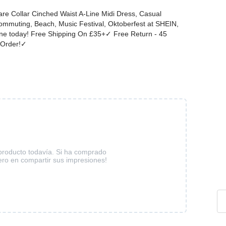
re Collar Cinched Waist A-Line Midi Dress, Casual
ommuting, Beach, Music Festival, Oktoberfest at SHEIN,
ine today! Free Shipping On £35+✓ Free Return - 45
 Order!✓
producto todavía. Si ha comprado
ero en compartir sus impresiones!