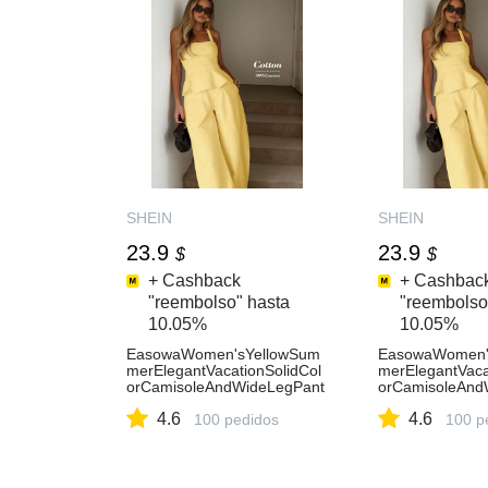
PieceSet
SHEIN
SHEIN
23.9
23.9
$
$
+ Cashback
+ Cashbac
"reembolso" hasta
"reembolso
10.05%
10.05%
EasowaWomen'sYellowSum
EasowaWomen'
merElegantVacationSolidCol
merElegantVaca
orCamisoleAndWideLegPant
orCamisoleAnd
sCasual2PiecesSet,LooseOl
sCasual2Pieces
4.6
4.6
dMoneyStyleCottonLinenCo
100 pedidos
dMoneyStyleCo
100 p
OrdOutfits
OrdOutfits