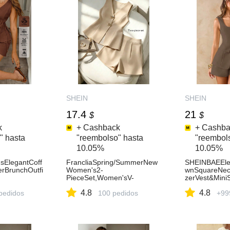
SHEIN
SHEIN
17.4
21
$
$
k
+ Cashback
+ Cashba
" hasta
"reembolso" hasta
"reembol
10.05%
10.05%
ElegantCoff
FrancliaSpring/SummerNew
SHEINBAEEle
BrunchOutfi
Women's2-
wnSquareNec
PieceSet,Women'sV-
zerVest&Mini
ymmetricalH
NeckTopAndShorts2-
PiecesSet,Su
4.8
4.8
ShortsSet,Br
pedidos
PieceSet,PaleYellowSuit,Wo
100 pedidos
r,Brunch,Bea
+99
woPieces
men'sElegantSuit,Women'sO
ddingGuest
fficeSuit,Women'sSummerSu
it,Women'sCasualSuit,Wome
n'sBlazerSuit,Women's2-