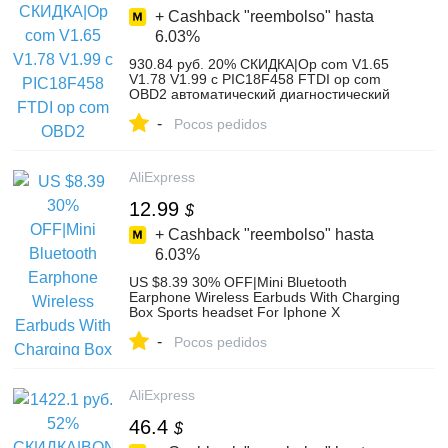
+ Cashback "reembolso" hasta
6.03%
930.84 руб. 20% СКИДКА|Op com V1.65
V1.78 V1.99 с PIC18F458 FTDI op com
OBD2 автоматический диагностический
инструмент для Opel OPCOM шина сети
-
локальных контроллеров V1.7 может
Pocos pedidos
быть обновление вспышки-in
Считыватели кодов и сканеры from
Автомобили и мотоциклы on
AliExpress
Aliexpress.com | Alibaba Group
12.99
$
+ Cashback "reembolso" hasta
6.03%
US $8.39 30% OFF|Mini Bluetooth
Earphone Wireless Earbuds With Charging
Box Sports headset For Iphone X
Samsung S9 S9 Plus Xiaomi Huawei-in
-
Bluetooth Earphones & Headphones from
Pocos pedidos
Consumer Electronics on Aliexpress.com |
Alibaba Group
AliExpress
46.4
$