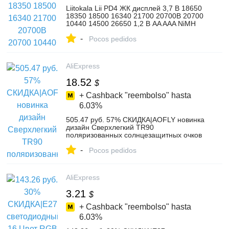
Liitokala Lii PD4 ЖК дисплей 3,7 В 18650
18350 18500 16340 21700 20700B 20700
10440 14500 26650 1,2 В AA AAA NiMH
литиевая батарея Зарядное устройство
-
купить на AliExpress
Pocos pedidos
AliExpress
18.52
$
+ Cashback "reembolso" hasta
6.03%
505.47 руб. 57% СКИДКА|AOFLY новинка
дизайн Сверхлегкий TR90
поляризованных солнцезащитных очков
Для мужчин Для женщин вождения
-
квадратный Стиль солнцезащитные очки
Pocos pedidos
мужские очки UV400 Gafas De Sol-in
Мужские солнцезащитные очки from
Одежда аксессуары on Aliexpress.com |
AliExpress
Alibaba Group
3.21
$
+ Cashback "reembolso" hasta
6.03%