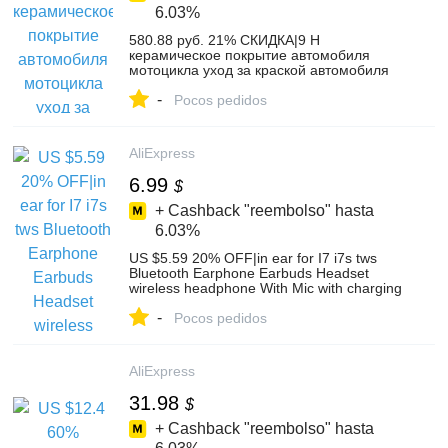
6.03%
580.88 руб. 21% СКИДКА|9 H
керамическое покрытие автомобиля
мотоцикла уход за краской автомобиля
жидкое стекло нано гидрофобное
-
покрытие автомобиля Авто Детализация
Pocos pedidos
воды стекло покрытие-in Фольга для
защиты краски from Автомобили и
мотоциклы on Aliexpress.com | Alibaba
AliExpress
Group
6.99
$
+ Cashback "reembolso" hasta
6.03%
US $5.59 20% OFF|in ear for I7 i7s tws
Bluetooth Earphone Earbuds Headset
wireless headphone With Mic with charging
box can choose-in Bluetooth Earphones &
-
Headphones from Consumer Electronics
Pocos pedidos
on Aliexpress.com | Alibaba Group
AliExpress
31.98
$
+ Cashback "reembolso" hasta