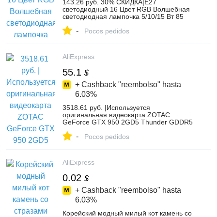
143.26 руб. 30% СКИДКА|E27
светодиодный 16 Цвет RGB Волшебная
светодиодная лампочка 5/10/15 Вт 85
265 V RGB светодиодный лампа
-
Spotlight + ИК пульт дистанционного
Pocos pedidos
управления Управление светодиодный
лампы для дома-in Светодиодные
лампы и трубки from Лампы и
AliExpress
освещение on Aliexpress.com | Alibaba
Group
55.1
$
+ Cashback "reembolso" hasta
6.03%
3518.61 руб. |Используется
оригинальная видеокарта ZOTAC
GeForce GTX 950 2GD5 Thunder GDDR5
видеокарты для nVIDIA GTX950 GTX 950
-
2 GB 1050ti 1050 ti-in Графические карты
Pocos pedidos
from Компьютер и офис on
Aliexpress.com | Alibaba Group
AliExpress
0.02
$
+ Cashback "reembolso" hasta
6.03%
Корейский модный милый кот камень со