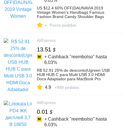
6.03%
US $12.4 60% OFF|DAUNAVIA 2019
Vintage Women's Handbags Famous
Fashion Brand Candy Shoulder Bags
Ladies Totes Simple Trapeze Women
-
Messenger Bag-in Shoulder Bags from
Pocos pedidos
Luggage & Bags on Aliexpress.com |
Alibaba Group
AliExpress
13.51
$
+ Cashback "reembolso" hasta
6.03%
R$ 52.91 25% de desconto|Ugreen USB
HUB HUB C para Multi USB 3.0 HDMI
Doca Adaptador para MacBook Pro
Acessórios USB C Tipo C 3.1 splitter 3
4.9
Porta USB HUB C-in Hubs USB from
+999 pedidos
Computador e Escritório on Aliexpress.com
| Alibaba Group
AliExpress
0.01
$
+ Cashback "reembolso" hasta
6.03%