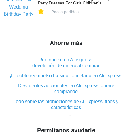
Party Dresses For Girls Children's
Costume Teenager Prom Designs-in
-
Dresses from Mother & Kids on
Pocos pedidos
Aliexpress.com | Alibaba Group
Ahorre más
Reembolso en Aliexpress:
devolución de dinero al comprar
¡El doble reembolso ha sido cancelado en AliExpress!
Descuentos adicionales en AliExpress: ahorre
comprando
Todo sobre las promociones de AliExpress: tipos y
características
Qué es el reembolso «cashback» en AliExpress:
resumen
Permítanos ayudarle