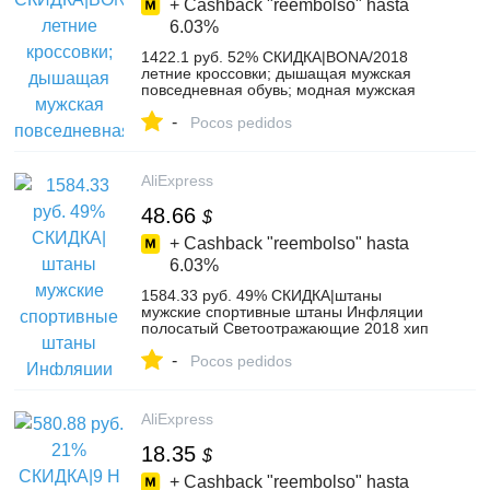
+ Cashback "reembolso" hasta
6.03%
1422.1 руб. 52% СКИДКА|BONA/2018
летние кроссовки; дышащая мужская
повседневная обувь; модная мужская
обувь; Tenis Masculino Adulto Sapato
-
Masculino; Мужская обувь для отдыха-in
Pocos pedidos
Мужская повседневная обувь from
Туфли on Aliexpress.com | Alibaba Group
AliExpress
48.66
$
+ Cashback "reembolso" hasta
6.03%
1584.33 руб. 49% СКИДКА|штаны
мужские спортивные штаны Инфляции
полосатый Светоотражающие 2018 хип
хоп Повседневное джоггеры брюки
-
мужчины уличный стиль 8407 s-in
Pocos pedidos
Спортивные брюки from Мужская одежда
on Aliexpress.com | Alibaba Group
AliExpress
18.35
$
+ Cashback "reembolso" hasta