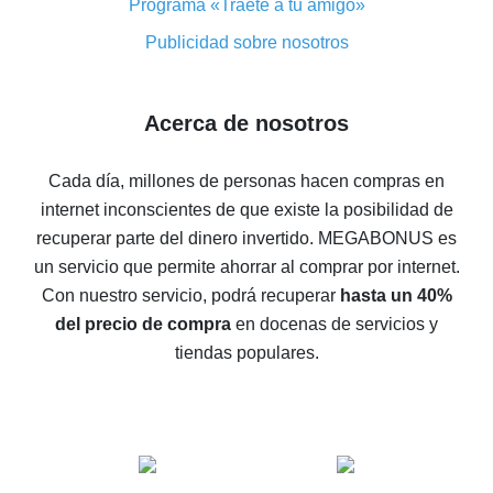
Programa «Tráete a tu amigo»
Reembolso con AliExpress: opiniones de usuarios
Publicidad sobre nosotros
Reembolso del 8% en AliExpress: ahorro real
Reembolso del 7% en AliExpress: ahorre en sus
Acerca de nosotros
compras
5 maneras de obtener el mayor reembolso en
Cada día, millones de personas hacen compras en
AliExpress
internet inconscientes de que existe la posibilidad de
Cómo obtener el reembolso en AliExpress: formas
recuperar parte del dinero invertido.
MEGABONUS es
sencillas de recuperar el dinero
un servicio que permite ahorrar al comprar por internet.
Reembolso del 10% en AliExpress: lo imposible es
Con nuestro servicio, podrá recuperar
hasta un 40%
posible
del precio de compra
en docenas de servicios y
El reembolso más rentable en AliExpress: cómo
tiendas populares.
encontrarlo
El mejor servicio de reembolso para AliExpress:
comparación de servicios