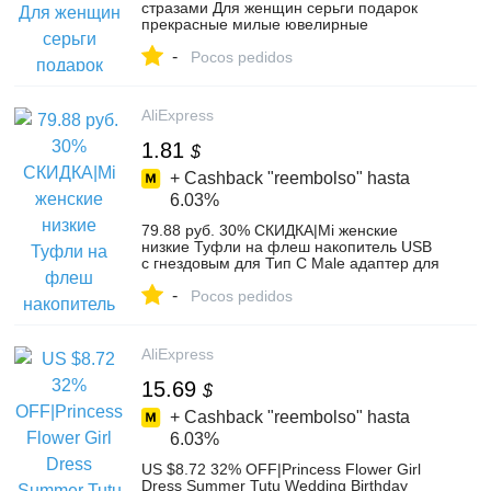
стразами Для женщин серьги подарок
прекрасные милые ювелирные
украшения Прямая доставка купить на
-
AliExpress
Pocos pedidos
AliExpress
1.81
$
+ Cashback "reembolso" hasta
6.03%
79.88 руб. 30% СКИДКА|Mi женские
низкие Туфли на флеш накопитель USB
с гнездовым для Тип C Male адаптер для
Letv Xiaomi mi 5X Oneplus samsung S8
-
плюс JLRJ88-in Адаптеры для
Pocos pedidos
мобильных телефонов from Мобильные
телефоны и телекоммуникации on
Aliexpress.com | Alibaba Group
AliExpress
15.69
$
+ Cashback "reembolso" hasta
6.03%
US $8.72 32% OFF|Princess Flower Girl
Dress Summer Tutu Wedding Birthday