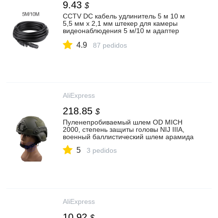
9.43
$
CCTV DC кабель удлинитель 5 м 10 м
5,5 мм x 2,1 мм штекер для камеры
видеонаблюдения 5 м/10 м адаптер
питания|Коробки передач и кабели| |
4.9
АлиЭкспресс
87 pedidos
AliExpress
218.85
$
Пуленепробиваемый шлем OD MICH
2000, степень защиты головы NIJ IIIA,
военный баллистический шлем арамида
5
3 pedidos
AliExpress
10.92
$