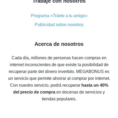
Trabaje con nosotros
Cómo obtener un reembolso en AliExpress: resumen
de maneras fáciles
Programa «Tráete a tu amigo»
Reembolso con AliExpress: opiniones de usuarios
Publicidad sobre nosotros
Reembolso del 8% en AliExpress: ahorro real
Reembolso del 7% en AliExpress: ahorre en sus
Acerca de nosotros
compras
5 maneras de obtener el mayor reembolso en
Cada día, millones de personas hacen compras en
AliExpress
internet inconscientes de que existe la posibilidad de
Cómo obtener el reembolso en AliExpress: formas
recuperar parte del dinero invertido.
MEGABONUS es
sencillas de recuperar el dinero
un servicio que permite ahorrar al comprar por internet.
Reembolso del 10% en AliExpress: lo imposible es
Con nuestro servicio, podrá recuperar
hasta un 40%
posible
del precio de compra
en docenas de servicios y
El reembolso más rentable en AliExpress: cómo
tiendas populares.
encontrarlo
El mejor servicio de reembolso para AliExpress:
comparación de servicios