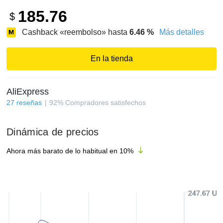
185.76
$
Cashback «reembolso» hasta
6.46
%
Más detalles
En la tienda
AliExpress
27
reseñas
92
%
Compradores satisfechos
Dinámica de precios
Ahora más barato de lo habitual en
10
%
247.67 US