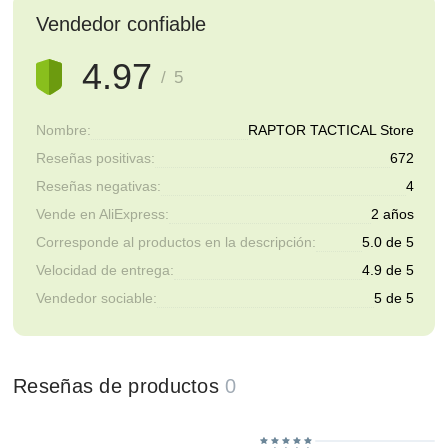
Vendedor confiable
4.97
/ 5
Nombre:
RAPTOR TACTICAL Store
Reseñas positivas:
672
Reseñas negativas:
4
Vende en AliExpress:
2 años
Corresponde al productos en la descripción:
5.0 de 5
Velocidad de entrega:
4.9 de 5
Vendedor sociable:
5 de 5
Reseñas de productos
0