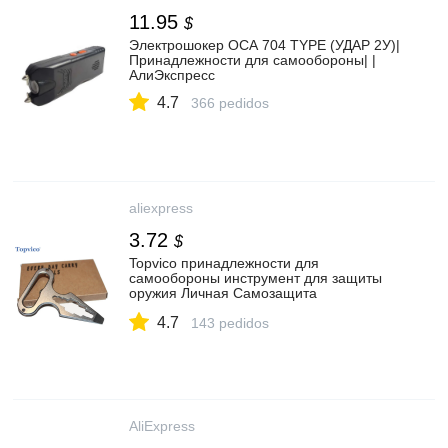
11.95
$
Электрошокер ОСА 704 TYPE (УДАР 2У)|
Принадлежности для самообороны| |
АлиЭкспресс
4.7
366 pedidos
aliexpress
3.72
$
Topvico принадлежности для
самообороны инструмент для защиты
оружия Личная Самозащита
нержавеющая сталь открывалка для
4.7
бутылок комбинированный
143 pedidos
ключ|wrenches wrench|wrench bottle
openerwrench combination | АлиЭкспресс
AliExpress