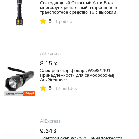
Светодиодный Открытый Анти Волк
многофункциональный, встроенная в
транспортное средство T6 с высоким
уровнем светильник зарядки вспышки
5
светильник самозащиты сигнализация с
1 pedido
высоким уровнем светильник flashli|
Принадлежности для самообороны| |
АлиЭкспресс
AliExpress
8.15
$
Электрошокер фонарь WS99/1101|
Принадлежности для самообороны| |
АлиЭкспресс
5
12 pedidos
AliExpress
9.64
$
Электрошокер WS 888|Принадлежности