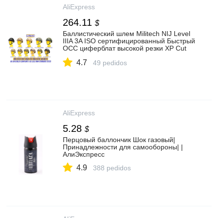
AliExpress
264.11
$
Баллистический шлем Militech NIJ Level
IIIA 3A ISO сертифицированный Быстрый
OCC циферблат высокой резки XP Cut
арамидный пуленепробиваемый
4.7
шлем|helmet helmet|helmet ballistichelmet
49 pedidos
fast | АлиЭкспресс
AliExpress
5.28
$
Перцовый баллончик Шок газовый|
Принадлежности для самообороны| |
АлиЭкспресс
4.9
388 pedidos