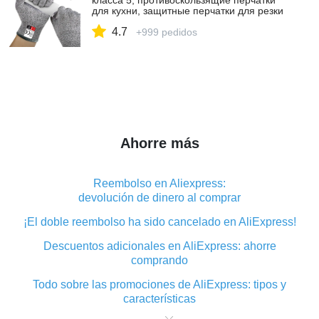
класса 5, противоскользящие перчатки
для кухни, защитные перчатки для резки
мяса рыбы|Принадлежности для
4.7
самообороны| | АлиЭкспресс
+999 pedidos
Ahorre más
Reembolso en Aliexpress:
devolución de dinero al comprar
¡El doble reembolso ha sido cancelado en AliExpress!
Descuentos adicionales en AliExpress: ahorre
comprando
Todo sobre las promociones de AliExpress: tipos y
características