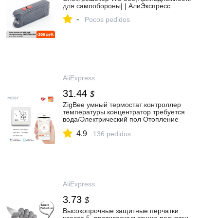
для самообороны| | АлиЭкспресс
-
Pocos pedidos
AliExpress
31.44
$
ZigBee умный термостат контроллер
температуры концентратор требуется
вода/Электрический пол Отопление
вода/газовый котел с Alexa Google Home|
4.9
Автоматизация зданий| | АлиЭкспресс
136 pedidos
AliExpress
3.73
$
Высокопрочные защитные перчатки