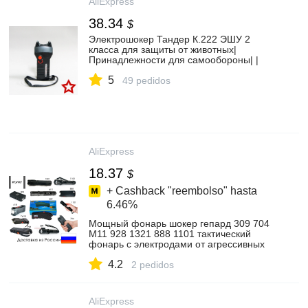
AliExpress
38.34
$
Электрошокер Тандер К.222 ЭШУ 2
класса для защиты от животных|
Принадлежности для самообороны| |
АлиЭкспресс
5
49 pedidos
AliExpress
18.37
$
+ Cashback "reembolso" hasta
6.46%
Мощный фонарь шокер гепард 309 704
M11 928 1321 888 1101 тактический
фонарь с электродами от агрессивных
животных самозащита
4.2
2 pedidos
AliExpress