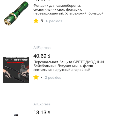
Фонарик для самообороны,
сисветильник свет, фонарик,
перезаряжаемый, Ультраяркий, большой
радиус действия, портативный, прочный,
5
маленький, для дома и улицы, mini zo|
6 pedidos
Принадлежности для самообороны| |
АлиЭкспресс
AliExpress
40.69
$
Персональная Защита СВЕТОДИОДНЫЙ
Бейсбольный Летучая мышь флэш
светильник наружный аварийный
Самозащита Многофункциональный
-
водонепроницаемый
2 pedidos
многофокусированный сильный
светильник|Принадлежности для
самообороны| | АлиЭкспресс
AliExpress
13.13
$