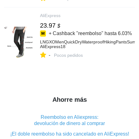
AliExpress
23.97
$
+ Cashback "reembolso" hasta
6.03%
LNGXOMenQuickDryWaterproofHikingPantsSummer
AliExpress18
-
Pocos pedidos
Ahorre más
Reembolso en Aliexpress:
devolución de dinero al comprar
¡El doble reembolso ha sido cancelado en AliExpress!