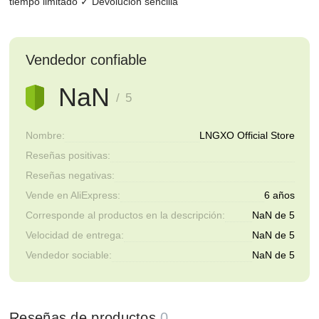
tiempo limitado ✓ Devolución sencilla
Vendedor confiable
NaN
/ 5
Nombre:
LNGXO Official Store
Reseñas positivas:
Reseñas negativas:
Vende en AliExpress:
6 años
Corresponde al productos en la descripción:
NaN de 5
Velocidad de entrega:
NaN de 5
Vendedor sociable:
NaN de 5
Reseñas de productos
0