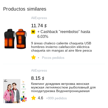
Productos similares
AliExpress
11.74
$
+ Cashback "reembolso" hasta
6.03%
9 áreas chaleco caliente chaqueta USB
hombres invierno calefacción eléctrica
chaqueta sin mangas al aire libre pesca
chaleco para cazar senderismo
-
chaleco|Chalecos de senderismo| -
Pocos pedidos
AliExpress
AliExpress
8.15
$
Кемпинг дождевик ветровка женская
мужская летняякостюм рыболовный для
походатуризма Водонепроницаемая
защита от солнца одежда куртки для
4.6
охота и рыбалка быстросохнущая
+999 pedidos
ветровка костюм спорт с карманом|
Походные куртки| | АлиЭкспресс