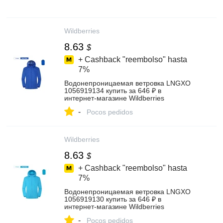
Wildberries
8.63
$
+ Cashback "reembolso" hasta
7%
Водонепроницаемая ветровка LNGXO
1056919134 купить за 646 ₽ в
интернет‑магазине Wildberries
-
Pocos pedidos
Wildberries
8.63
$
+ Cashback "reembolso" hasta
7%
Водонепроницаемая ветровка LNGXO
1056919130 купить за 646 ₽ в
интернет‑магазине Wildberries
-
Pocos pedidos