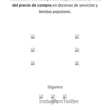
del precio de compra
en docenas de servicios y
El reembolso más rentable en AliExpress: cómo
tiendas populares.
encontrarlo
El mejor servicio de reembolso para AliExpress:
comparación de servicios
Síganos