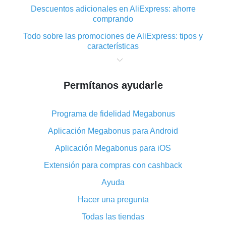
Descuentos adicionales en AliExpress: ahorre
comprando
Todo sobre las promociones de AliExpress: tipos y
características
Qué es el reembolso «cashback» en AliExpress:
resumen
Permítanos ayudarle
Dónde descargar la aplicación de reembolso en
AliExpress y cómo instalarla
Programa de fidelidad Megabonus
En qué consiste el complemento de reembolso de
AliExpress y cuáles son sus ventajas
Aplicación Megabonus para Android
Reembolso desde la aplicación móvil de AliExpress:
Aplicación Megabonus para iOS
ventajas del complemento
Extensión para compras con cashback
¡El doble reembolso ha sido cancelado en AliExpress!
Ayuda
Cómo utilizar el reembolso en AliExpress: manual
Hacer una pregunta
corto
Todo acerca del funcionamiento de reembolso
Todas las tiendas