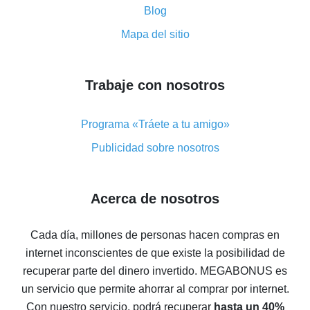
«cashback» en AliExpress
Blog
Código promocional de reembolso en AliExpress:
Mapa del sitio
cómo funciona y qué ventaja ofrece
Cómo obtener el máximo reembolso en AliExpress:
resumen de opciones disponibles
Trabaje con nosotros
Cómo obtener un reembolso en AliExpress: resumen
de maneras fáciles
Programa «Tráete a tu amigo»
Reembolso con AliExpress: opiniones de usuarios
Publicidad sobre nosotros
Reembolso del 8% en AliExpress: ahorro real
Reembolso del 7% en AliExpress: ahorre en sus
Acerca de nosotros
compras
5 maneras de obtener el mayor reembolso en
Cada día, millones de personas hacen compras en
AliExpress
internet inconscientes de que existe la posibilidad de
Cómo obtener el reembolso en AliExpress: formas
recuperar parte del dinero invertido.
MEGABONUS es
sencillas de recuperar el dinero
un servicio que permite ahorrar al comprar por internet.
Reembolso del 10% en AliExpress: lo imposible es
Con nuestro servicio, podrá recuperar
hasta un 40%
posible