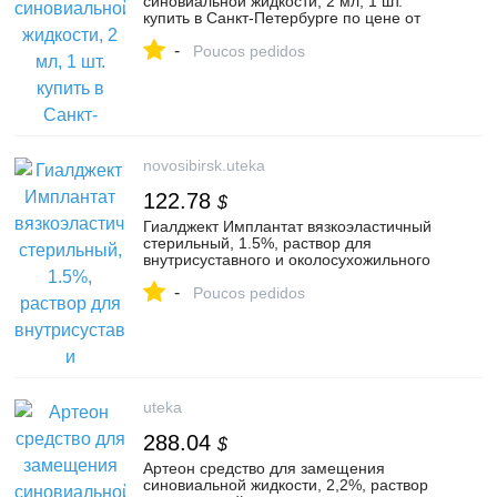
синовиальной жидкости, 2 мл, 1 шт.
купить в Санкт-Петербурге по цене от
5800 руб, заказать с доставкой в аптеку в
-
Санкт-Петербурге
Poucos pedidos
novosibirsk.uteka
122.78
$
Гиалджект Имплантат вязкоэластичный
стерильный, 1.5%, раствор для
внутрисуставного и околосухожильного
введения, 2 мл, 1 шт. купить в
-
Новосибирске по цене от 9643 руб,
Poucos pedidos
заказать с доставкой в аптеку в
Новосибирске
uteka
288.04
$
Артеон средство для замещения
синовиальной жидкости, 2,2%, раствор