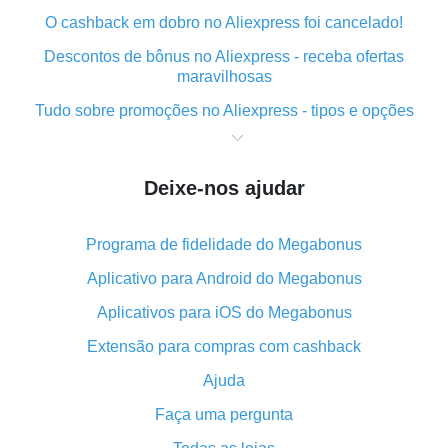
O cashback em dobro no Aliexpress foi cancelado!
Descontos de bônus no Aliexpress - receba ofertas
maravilhosas
Tudo sobre promoções no Aliexpress - tipos e opções
O que é "cashback" ao realizar compras no Aliexpress
- curto e grosso
Deixe-nos ajudar
O melhor lugar para baixar o cashback do Aliexpress e
como instalá-lo
Programa de fidelidade do Megabonus
Qual o plug-in de cashback do Aliexpress e quais as
suas vantagens
Aplicativo para Android do Megabonus
Cashback do aplicativo móvel do AliExpress -
Aplicativos para iOS do Megabonus
vantagens do plug-in
Extensão para compras com cashback
O cashback em dobro no Aliexpress foi cancelado!
Ajuda
Como usar o cashback no Aliexpress - manual
Faça uma pergunta
resumido