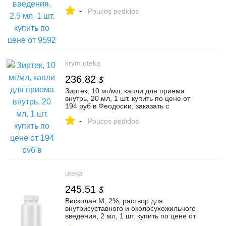
заказать с доставкой в аптеку,
-
инструкция по применению, отзывы,
Poucos pedidos
аналоги, Максиджин Байотек Инк.
krym.uteka
236.82
$
Зиртек, 10 мг/мл, капли для приема
внутрь, 20 мл, 1 шт. купить по цене от
194 руб в Феодосии, заказать с
доставкой в аптеку, инструкция по
-
применению, отзывы, аналоги, UCB
Poucos pedidos
Pharma
uteka
245.51
$
Висколан М, 2%, раствор для
внутрисуставного и околосухожильного
введения, 2 мл, 1 шт. купить по цене от
18600 руб в Москве, заказать с