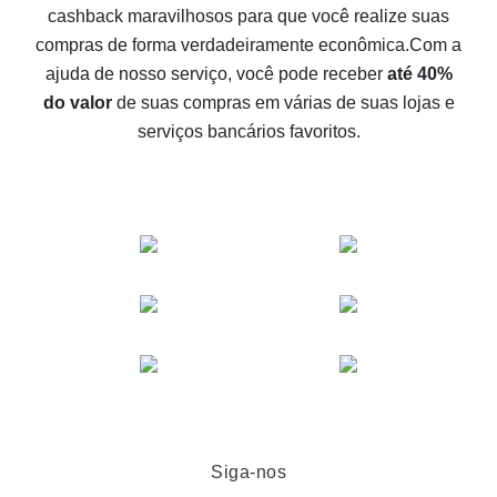
cashback maravilhosos para que você realize suas
possível
compras de forma verdadeiramente econômica.
Com a
O melhor cashback no Aliexpress - como encontrá-lo
ajuda de nosso serviço, você pode receber
até 40%
O melhor serviço de cashback para o Aliexpress -
do valor
de suas compras em várias de suas lojas e
vamos comparar ofertas
serviços bancários favoritos.
Siga-nos