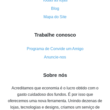
Tudo sobre como o cashback funciona no AliExpress
Todas as lojas
Código promocional do AliExpress - como ele
Blog
funciona e o que ele faz
Mapa do Site
Como receber o máximo de cashback no Aliexpress -
visão geral
Trabalhe conosco
Como obter cashback no AliExpress - visão geral de
métodos simples
Cashback no AliExpress - avaliações de clientes
Programa de Convide um Amigo
8% de cashback no AliExpress - poupar dinheiro de
Anuncie-nos
verdade é algo possível
7% de cashback no Aliexpress - economize em
Sobre nós
compras
Cinco formas de obter o máximo de cashback no
Acreditamos que economia é o lucro obtido com o
Aliexpress
gasto cuidadoso dos fundos. É por isso que
Como receber cashback no Aliexpress - formas fáceis
oferecemos uma nova ferramenta. Unindo dezenas de
de se obter cashback
lojas, tecnologias e designs, criamos um serviço de
10% de cashback no Aliexpress - o impossível é