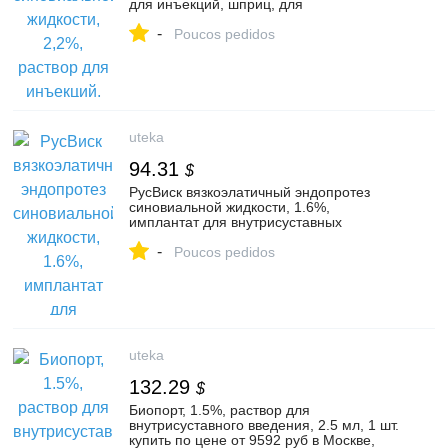
для инъекций, шприц, для
внутрисуставного введения, 3 мл, 1 шт.
-
купить по цене от 22199 руб в Москве,
Poucos pedidos
заказать с доставкой в аптеку,
инструкция по применению, отзывы,
аналоги, ФБК
uteka
94.31
$
РусВиск вязкоэлатичный эндопротез
синовиальной жидкости, 1.6%,
имплантат для внутрисуставных
инъекций, 2 мл, 1 шт. купить по цене от
-
7407 руб в Москве, заказать с доставкой
Poucos pedidos
в аптеку, инструкция по применению,
отзывы, аналоги, РусВиск
uteka
132.29
$
Биопорт, 1.5%, раствор для
внутрисуставного введения, 2.5 мл, 1 шт.
купить по цене от 9592 руб в Москве,