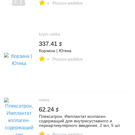
-
доставкой в аптеку, инструкция по
Poucos pedidos
применению, отзывы, аналоги,
ИнтелБио
krym.uteka
337.41
$
Корзина | Ютека
-
Poucos pedidos
uteka
62.24
$
Плексатрон, Имплантат коллаген-
содержащий для внутрисуставного и
периартикулярного введения, 2 мл, 5 шт.
купить по цене от 4495 руб в Москве,
-
заказать с доставкой в аптеку,
Poucos pedidos