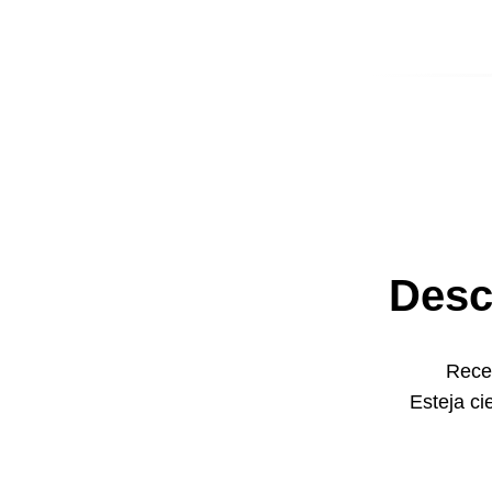
Desc
Receb
Esteja ci