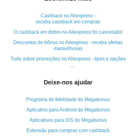
Cashback no Aliexpress -
receba cashback em compras
O cashback em dobro no Aliexpress foi cancelado!
Descontos de bônus no Aliexpress - receba ofertas
maravilhosas
Tudo sobre promoções no Aliexpress - tipos e opções
O que é "cashback" ao realizar compras no Aliexpress
- curto e grosso
Deixe-nos ajudar
O melhor lugar para baixar o cashback do Aliexpress e
como instalá-lo
Programa de fidelidade do Megabonus
Qual o plug-in de cashback do Aliexpress e quais as
suas vantagens
Aplicativo para Android do Megabonus
Cashback do aplicativo móvel do AliExpress -
Aplicativos para iOS do Megabonus
vantagens do plug-in
Extensão para compras com cashback
O cashback em dobro no Aliexpress foi cancelado!