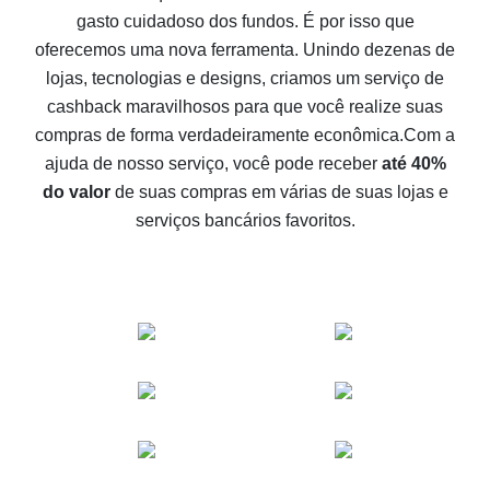
gasto cuidadoso dos fundos. É por isso que
Como receber cashback no Aliexpress - formas fáceis
oferecemos uma nova ferramenta. Unindo dezenas de
de se obter cashback
lojas, tecnologias e designs, criamos um serviço de
10% de cashback no Aliexpress - o impossível é
cashback maravilhosos para que você realize suas
possível
compras de forma verdadeiramente econômica.
Com a
O melhor cashback no Aliexpress - como encontrá-lo
ajuda de nosso serviço, você pode receber
até 40%
O melhor serviço de cashback para o Aliexpress -
do valor
de suas compras em várias de suas lojas e
vamos comparar ofertas
serviços bancários favoritos.