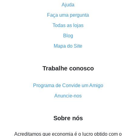
Ajuda
Como usar o cashback no Aliexpress - manual
Faça uma pergunta
resumido
Tudo sobre como o cashback funciona no AliExpress
Todas as lojas
Código promocional do AliExpress - como ele
Blog
funciona e o que ele faz
Mapa do Site
Como receber o máximo de cashback no Aliexpress -
visão geral
Trabalhe conosco
Como obter cashback no AliExpress - visão geral de
métodos simples
Cashback no AliExpress - avaliações de clientes
Programa de Convide um Amigo
8% de cashback no AliExpress - poupar dinheiro de
Anuncie-nos
verdade é algo possível
7% de cashback no Aliexpress - economize em
Sobre nós
compras
Cinco formas de obter o máximo de cashback no
Acreditamos que economia é o lucro obtido com o
Aliexpress