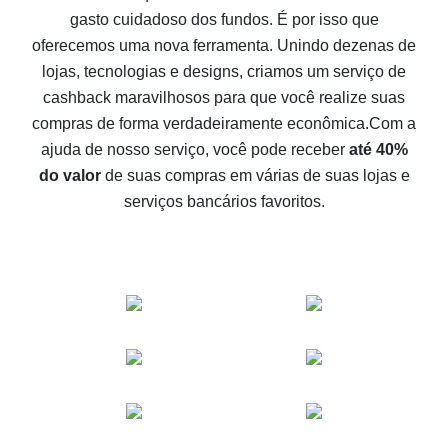
gasto cuidadoso dos fundos. É por isso que
Como receber cashback no Aliexpress - formas fáceis
oferecemos uma nova ferramenta. Unindo dezenas de
de se obter cashback
lojas, tecnologias e designs, criamos um serviço de
10% de cashback no Aliexpress - o impossível é
cashback maravilhosos para que você realize suas
possível
compras de forma verdadeiramente econômica.
Com a
O melhor cashback no Aliexpress - como encontrá-lo
ajuda de nosso serviço, você pode receber
até 40%
O melhor serviço de cashback para o Aliexpress -
do valor
de suas compras em várias de suas lojas e
vamos comparar ofertas
serviços bancários favoritos.