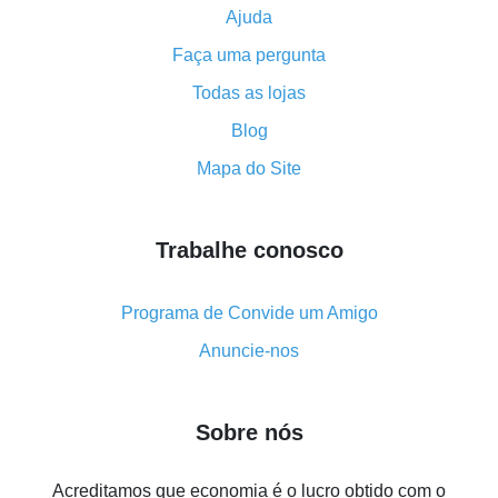
Ajuda
Como usar o cashback no Aliexpress - manual
Faça uma pergunta
resumido
Tudo sobre como o cashback funciona no AliExpress
Todas as lojas
Código promocional do AliExpress - como ele
Blog
funciona e o que ele faz
Mapa do Site
Como receber o máximo de cashback no Aliexpress -
visão geral
Trabalhe conosco
Como obter cashback no AliExpress - visão geral de
métodos simples
Cashback no AliExpress - avaliações de clientes
Programa de Convide um Amigo
8% de cashback no AliExpress - poupar dinheiro de
Anuncie-nos
verdade é algo possível
7% de cashback no Aliexpress - economize em
Sobre nós
compras
Cinco formas de obter o máximo de cashback no
Acreditamos que economia é o lucro obtido com o
Aliexpress