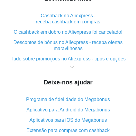
Cashback no Aliexpress -
receba cashback em compras
O cashback em dobro no Aliexpress foi cancelado!
Descontos de bônus no Aliexpress - receba ofertas
maravilhosas
Tudo sobre promoções no Aliexpress - tipos e opções
O que é "cashback" ao realizar compras no Aliexpress
- curto e grosso
Deixe-nos ajudar
O melhor lugar para baixar o cashback do Aliexpress e
como instalá-lo
Programa de fidelidade do Megabonus
Qual o plug-in de cashback do Aliexpress e quais as
suas vantagens
Aplicativo para Android do Megabonus
Cashback do aplicativo móvel do AliExpress -
Aplicativos para iOS do Megabonus
vantagens do plug-in
Extensão para compras com cashback
O cashback em dobro no Aliexpress foi cancelado!